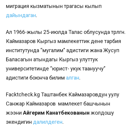
миграция кызматынын төрагасы кылып
дайындаган
.
Ал 1966-жылы 25-июлда Талас облусунда төрөлгөн.
Каймазаров Кыргыз мамлекеттик дене тарбия
институтунда “мугалим” адистиги жана Жусуп
Баласагын атындагы Кыргыз улуттук
университетинде “юрист- укук таануучу”
адистиги боюнча билим
алган
.
Facktcheck.kg Таштанбек
Каймазаровдун уулу
Санжар Каймазаров
мамлекет башчынын
жээни
Айгерим Канатбекованын
жолдошу
экендигин
далилдеген
.