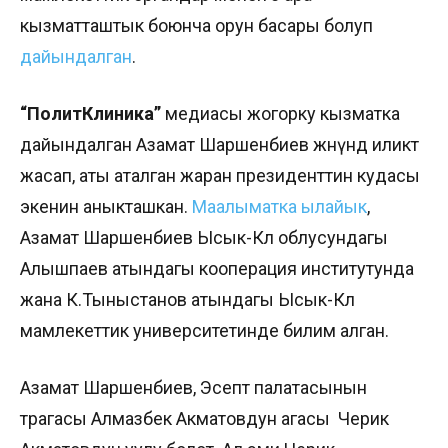
кызматташтык боюнча орун басары болуп
дайындалган
.
“ПолитКлиника”
медиасы жогорку кызматка
дайындалган Азамат Шаршенбиев жөнүндө иликтөө
жасап, аты аталган жаран президенттин кудасы
экенин аныкташкан.
Маалыматка ылайык
,
Азамат Шаршенбиев Ысык-Көл облусундагы
Алышпаев атындагы кооперация институтунда
жана К.Тыныстанов атындагы Ысык-Көл
мамлекеттик университетинде билим алган.
Азамат Шаршенбиев, Эсептөө палатасынын
төрагасы Алмазбек Акматовдун агасы Черик