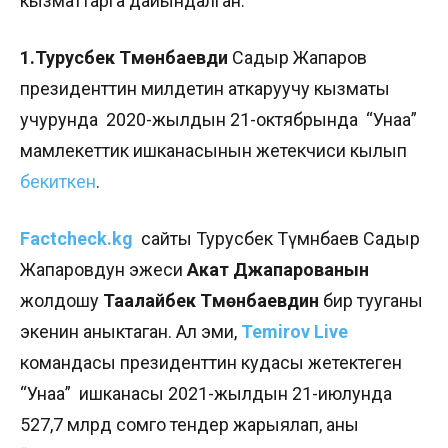
кызматтарга дайындалган.
1.Турусбек Түмөнбаевди
Садыр Жапаров
президенттин милдетин аткаруучу кызматы
учурунда
2020-жылдын 21-октябрында “Унаа”
мамлекеттик ишканасынын жетекчиси кылып
бекиткен
.
Factcheck.kg
сайты Турусбек Түмөнбаев Садыр
Жапаровдун эжеси
Акат
Джапарованын
жолдошу
Таалайбек
Түмөнбаевдин
бир тууганы
экенин аныктаган. Ал эми,
Temirov Live
командасы президенттин кудасы жетектеген
“Унаа” ишканасы 2021-жылдын 21-июлунда
527,7 млрд сомго тендер жарыялап, аны