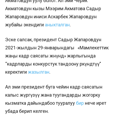
Акматовдун уулу болот. Ал эми Черик
Акматовдун кызы Мээрим Акматова Садыр
Жапаровдун иниси Аскарбек Жапаровдун
жубайы экендиги
аныкталган
.
Эске салсак, президент Садыр Жапаровдун
2021-жылдын 29-январындагы «Мамлекеттик
жаңы кадр саясаты жөнүндө» жарлыгында
“кадрларды конкурстук тандоону өркүндөтүү”
керектиги
жазылган
.
Ал эми президент буга чейин кадр саясатын
калыс жүргүзүү жана туугандарды жогорку
кызматка дайындабоо тууралуу
бир
нече ирет
убада берип келген.