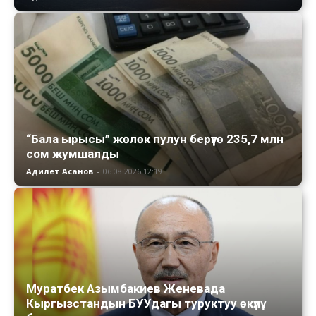
“Бала ырысы” жөлөк пулун берүүгө 235,7 млн
сом жумшалды
Адилет Асанов
-
06.08.2026 12:19
Муратбек Азымбакиев Женевада
Кыргызстандын БУУдагы туруктуу өкүлү