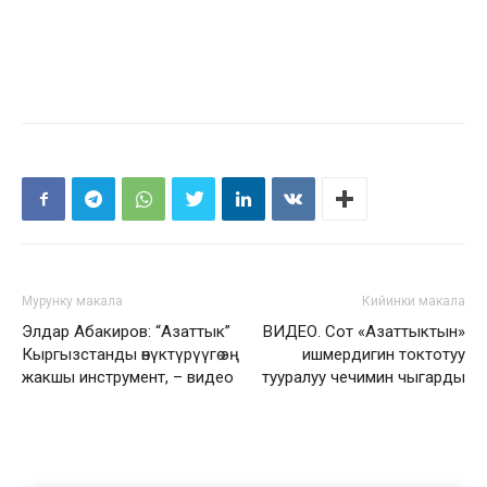
Мурунку макала
Кийинки макала
Элдар Абакиров: “Азаттык”
ВИДЕО. Сот «Азаттыктын»
Кыргызстанды өнүктүрүүгө эң
ишмердигин токтотуу
жакшы инструмент, – видео
тууралуу чечимин чыгарды