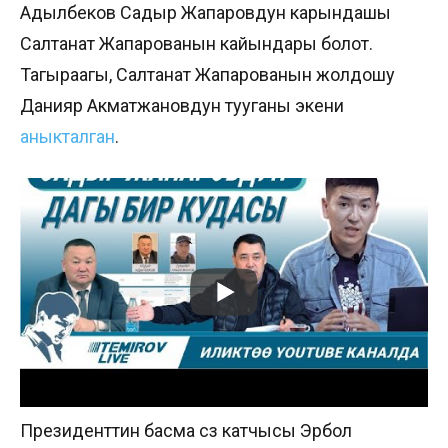
Адылбеков Садыр Жапаровдун карындашы
Салтанат Жапарованын кайындары болот.
Тагыраагы, Салтанат Жапарованын жолдошу
Данияр Акматжановдун тууганы экени
аныкталган
.
Президенттин басма сөз катчысы Эрбол