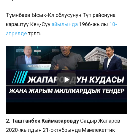
Түмөнбаев Ысык-Көл облусунун Түп районуна
караштуу Кең-Суу
айылында
1966-жылы
10-
апрелде
төрөлгөн.
2. Таштанбек Каймазаровду
Садыр Жапаров
2020-жылдын 21-октябрында Мамлекеттик