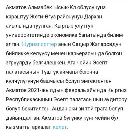
Акматов Алмазбек Ысык-Көл облусунуна
караштуу Жети-Өгүз районунун Дархан
айылында туулган. Кыргыз улуттук
университетинде экономика багытында билим
алган.
Журналисттер
анын Садыр Жапаровдун
бийликке келүүсү менен карьерасында болгон
өзгөрүүлөрдү белгилешкен. Ага чейин Эсептөө
палатасынын Түштүк аймагы боюнча
өкүлчүлүгүнүн башчысы болуп эмгектенген
Акматов 2021-жылдын февраль айында Кыргыз
Республикасынын Эсептөө палатасынын аудитору
болуп бекитилген. Андан эки ай өтпөй төрага болуп
дайындалган. Акматов бүгүнкү күнгө чейин бул
кызматты аркалап
келет
.