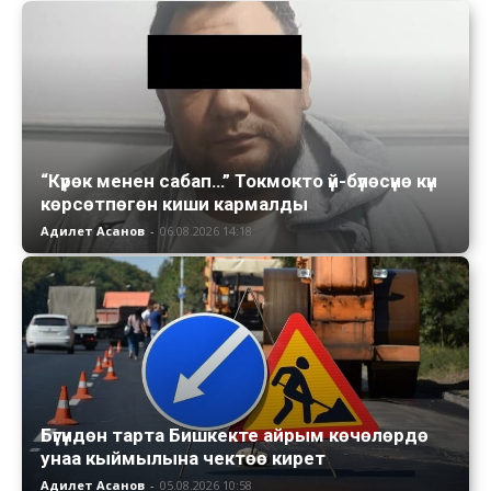
“Күрөк менен сабап…” Токмокто үй-бүлөсүнө күн
көрсөтпөгөн киши кармалды
Адилет Асанов
-
06.08.2026 14:18
Бүгүндөн тарта Бишкекте айрым көчөлөрдө
унаа кыймылына чектөө кирет
Адилет Асанов
-
05.08.2026 10:58