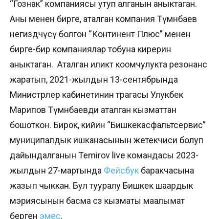
“Гознак” компаниясы утуп алганын аныктаган.
Аны менен бирге, аталган компания Түмөнбаев
негиздөөчүсү болгон “Континент Плюс” менен
бирге-бир компаниялар тобуна кирерин
аныктаган. Аталган иликтөө коомчулукта резонанс
жаратып, 2021-жылдын 13-сентябрында
Министрлер кабинетинин төрагасы Улукбек
Марипов Түмөнбаевди аталган кызматтан
бошоткон. Бирок, кийин “Бишкекасфальтсервис”
муниципалдык ишканасынын жетекчиси болуп
дайындалганын Temirov live командасы 2023-
жылдын 27-мартында
Фейсбук
баракчасына
жазып чыккан. Бул тууралу Бишкек шаардык
мэриясынын басма сөз кызматы маалымат
берген
эмес
.