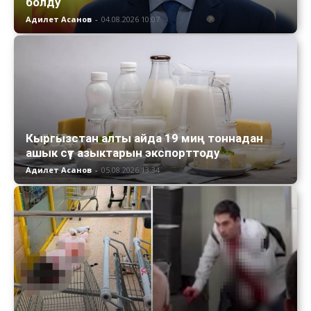
болду
Адилет Асанов
-
04.08.2026 10:07
Кыргызстан алты айда 19 миң тоннадан
ашык сүт азыктарын экспорттоду
Адилет Асанов
-
05.08.2026 13:34