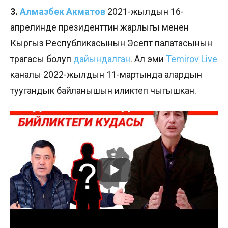
3.
Алмазбек Акматов
2021-жылдын 16-
апрелинде президенттин жарлыгы менен
Кыргыз Республикасынын Эсептөө палатасынын
төрагасы болуп
дайындалган
. Ал эми
Temirov Live
каналы 2022-жылдын 11-мартында алардын
туугандык байланышын иликтеп чыгышкан.