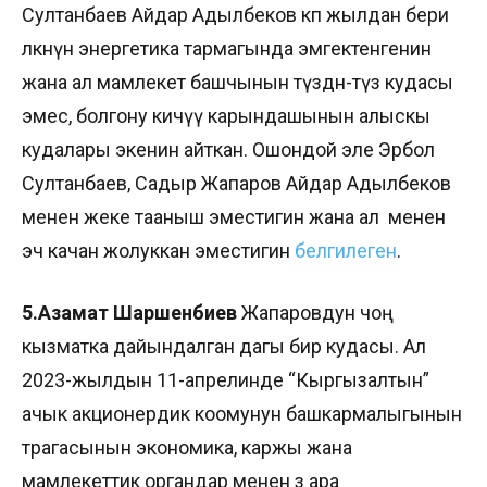
Султанбаев Айдар Адылбеков көп жылдан бери
өлкөнүн энергетика тармагында эмгектенгенин
жана ал мамлекет башчынын түздөн-түз кудасы
эмес, болгону кичүү карындашынын алыскы
кудалары экенин айткан. Ошондой эле Эрбол
Султанбаев, Садыр Жапаров Айдар Адылбеков
менен жеке тааныш эместигин жана ал менен
эч качан жолуккан эместигин
белгилеген
.
5.Азамат Шаршенбиев
Жапаровдун чоң
кызматка дайындалган дагы бир кудасы. Ал
2023-жылдын 11-апрелинде “Кыргызалтын”
ачык акционердик коомунун башкармалыгынын
төрагасынын экономика, каржы жана
мамлекеттик органдар менен өз ара