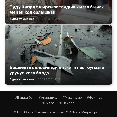
Түндүк Кипрде кыргызстандык кызга бычак
менен кол салышкан
Адилет Асанов
-
05.08.2026 10:09
Бишкекте велосипедчен жигит автоунаага
урунуп каза болду
Адилет Асанов
-
05.08.2026 11:02
#Башкы бет
#Аналитика
#Макалалар
#Фактчек
#Видео
#Шайлоо
© BULAK.kg - Источник новостей. ОО "Масс Медиа Групп".