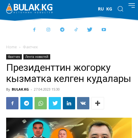
RU
KG
Home
Фактчек
Фактчек
Лента новостей
Президенттин жогорку
кызматка келген кудалары
By
BULAK.KG
-
27.04.2023 15:30