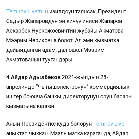
Temirov Live’тын
изилдөөсүнө таянсак, Президент
Садыр Жапаровдун эң кичүү иниси Жапаров
Аскарбек Нуркожоевичтин жубайы Акматова
Мээрим Чериковна болот. Ал эми кызматка
дайындалган адам, дал ошол Мээрим
Акматованын туугандары.
4.Айдар Адылбеков
2021-жылдын 28-
апрелинде “Чыгышэлектронун” коммерциялык
иштер боюнча башкы директорунун орун басары
кызматына келген.
Анын Президентке куда болорун
Temirov Live
аныктап чыккан. Маалыматка караганда, Айдар