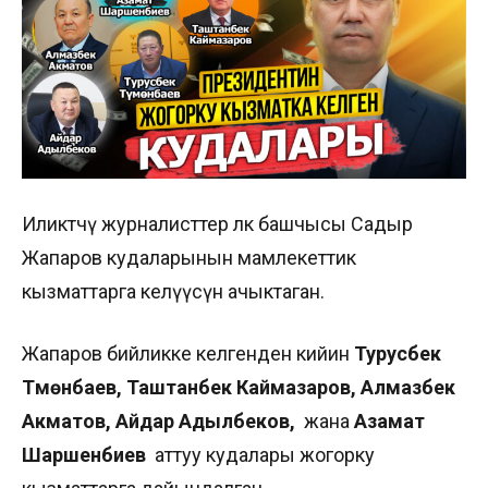
Иликтөөчү журналисттер өлкө башчысы Садыр
Жапаров кудаларынын мамлекеттик
кызматтарга келүүсүн ачыктаган.
Жапаров бийликке келгенден кийин
Турусбек
Түмөнбаев, Таштанбек Каймазаров, Алмазбек
Акматов, Айдар Адылбеков,
жана
Азамат
Шаршенбиев
аттуу кудалары жогорку