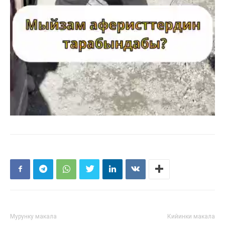
Мурунку макала
Кийинки макала