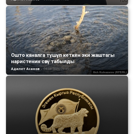
Ошто каналга түшүп кеткен эки жаштагы
наристенин сөөгү табылды
Адилет Асанов
-
04.08.2026 09:45