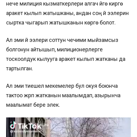
нече милиция кызматкерлери алгач үйгө кирүүгө
аракет кылып жатышканы, андан соң үй ээлерин
сыртка чыгарып жатышканын көрүүгө болот.
Ал эми үй ээлери соттун чечими мыйзамсыз
болгонун айтышып, милиционерлерге
тоскоолдук кылууга аракет кылып жатканы да
тартылган.
Ал эми тиешелүү мекемелер бул окуя боюнча
тактоо жүрүп жатканын маалымдап, азырынча
маалымат бере элек.