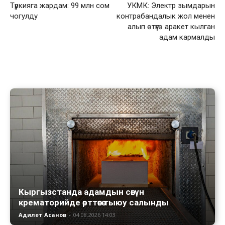
Түркияга жардам: 99 млн сом
УКМК: Электр зымдарын
чогулду
контрабандалык жол менен
алып өтүүгө аракет кылган
адам кармалды
Кыргызстанда адамдын сөөгүн
крематорийде өрттөөгө тыюу салынды
Адилет Асанов
-
04.08.2026 14:03