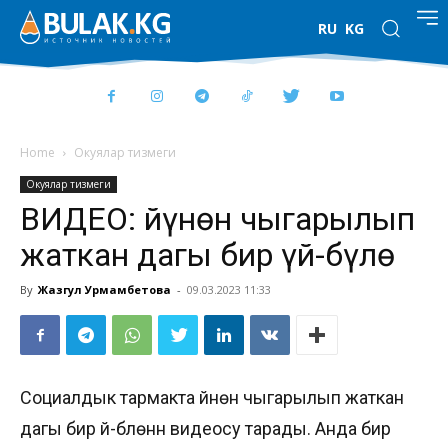
RU
KG
Home
Окуялар тизмеги
Окуялар тизмеги
ВИДЕО: Үйүнөн чыгарылып
жаткан дагы бир үй-бүлө
By
Жазгул Урмамбетова
-
09.03.2023 11:33
Социалдык тармакта үйүнөн чыгарылып жаткан
дагы бир үй-бүлөнүн видеосу тарады. Анда бир