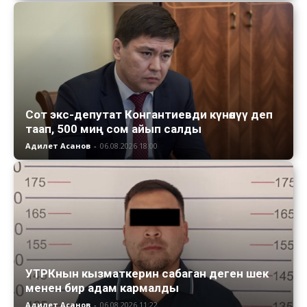
Сот экс-депутат Конгантиевди күнөөлүү деп
таап, 500 миң сом айып салды
Адилет Асанов
-
06.08.2026 18:00
УТРКнын кызматкерин сабаган деген шек
менен бир адам кармалды
Адилет Асанов
-
06.08.2026 11:22