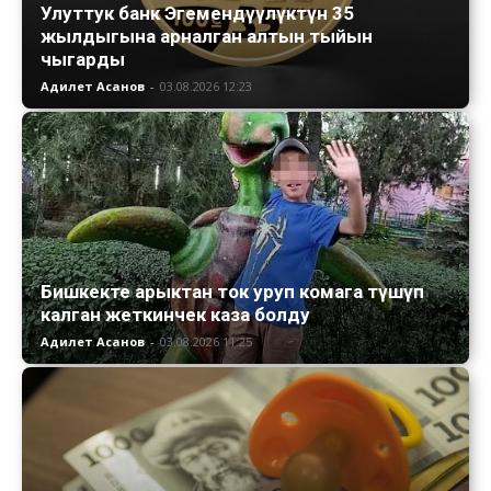
Улуттук банк Эгемендүүлүктүн 35
жылдыгына арналган алтын тыйын
чыгарды
Адилет Асанов
-
03.08.2026 12:23
Бишкекте арыктан ток уруп комага түшүп
калган жеткинчек каза болду
Адилет Асанов
-
03.08.2026 11:25