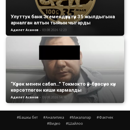
Улуттук банк Эгемендүүлүктүн 35 жылдыгына
арналган алтын тыйын чыгарды
Адилет Асанов
-
03.08.2026 12:23
“Күрөк менен сабап…” Токмокто үй-бүлөсүнө күн
көрсөтпөгөн киши кармалды
Адилет Асанов
-
06.08.2026 14:18
#Башкы бет
#Аналитика
#Макалалар
#Фактчек
#Видео
#Шайлоо