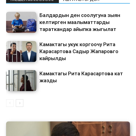
Балдардын ден соолугуна зыян
келтирген маалыматтарды
тараткандар айыпка жыгылат
Камактагы укук коргоочу Рита
Карасартова Садыр Жапаровго
кайрылды
Камактагы Рита Карасартова кат
жазды