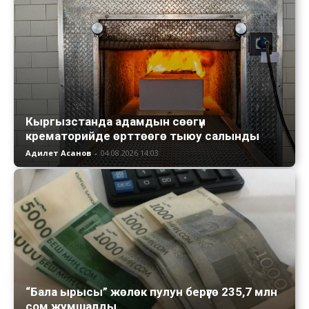
Кыргызстанда адамдын сөөгүн
крематорийде өрттөөгө тыюу салынды
Адилет Асанов
-
04.08.2026 14:03
“Бала ырысы” жөлөк пулун берүүгө 235,7 млн
сом жумшалды