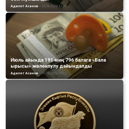
Адилет Асанов
-
06.08.2026 12:19
Июль айында 191 миң 796 балага «Бала
ырысы» жөлөкпулу дайындалды
Адилет Асанов
-
05.08.2026 14:11