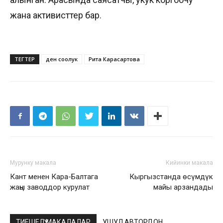
жана активисттер бар.
ТЕГТЕР
ден соолук
Рита Карасартова
Мурунку макала
Кийинки макала
Кант менен Кара-Балтага
Кыргызстанда өсүмдүк
жаңы заводдор курулат
майы арзандады
ТИЕШЕЛҮҮ МАКАЛАЛАР
УШУЛ АВТОРДОН