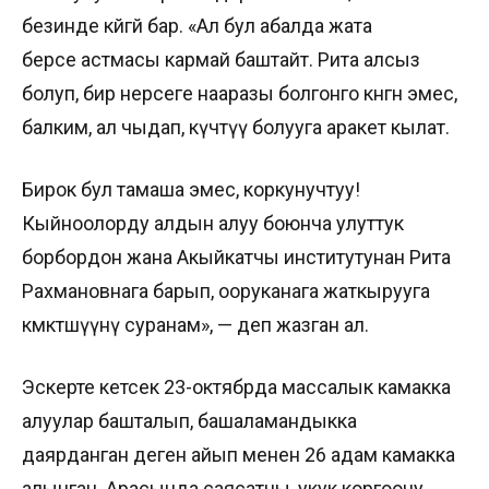
безинде көйгөй бар. «Ал бул абалда жата
берсе астмасы кармай баштайт. Рита алсыз
болуп, бир нерсеге нааразы болгонго көнгөн эмес,
балким, ал чыдап, күчтүү болууга аракет кылат.
Бирок бул тамаша эмес, коркунучтуу!
Кыйноолорду алдын алуу боюнча улуттук
борбордон жана Акыйкатчы институтунан Рита
Рахмановнага барып, ооруканага жаткырууга
көмөктөшүүнү суранам», — деп жазган ал.
Эскерте кетсек 23-октябрда массалык камакка
алуулар башталып, башаламандыкка
даярданган деген айып менен 26 адам камакка
алынган. Арасында саясатчы, укук коргоочу