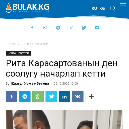
RU
KG
Home
Лента новостей
Лента новостей
Рита Карасартованын ден
соолугу начарлап кетти
By
Жазгул Урмамбетова
-
06.12.2022 10:09