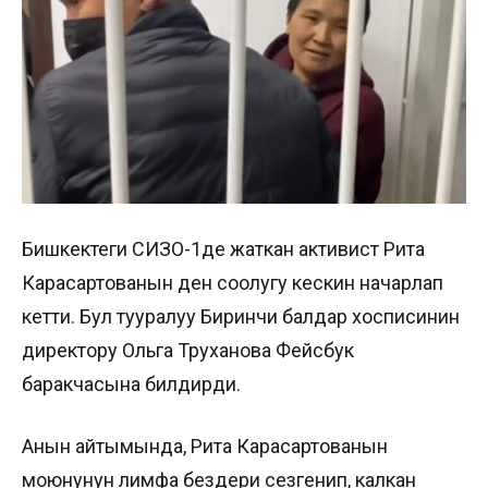
Бишкектеги СИЗО-1де жаткан активист Рита
Карасартованын ден соолугу кескин начарлап
кетти. Бул тууралуу Биринчи балдар хосписинин
директору Ольга Труханова Фейсбук
баракчасына билдирди.
Анын айтымында, Рита Карасартованын
моюнунун лимфа бездери сезгенип, калкан