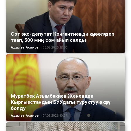
Сот экс-депутат Конгантиевди күнөөлүү деп
таап, 500 миң сом айып салды
Адилет Асанов
-
06.08.2026 18:00
Муратбек Азымбакиев Женевада
Кыргызстандын БУУдагы туруктуу өкүлү
болду
Адилет Асанов
-
04.08.2026 10:07