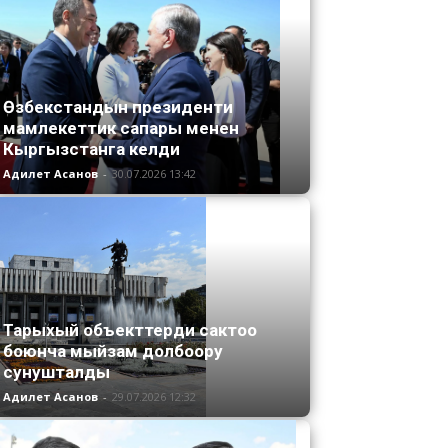
Өзбекстандын президенти
мамлекеттик сапары менен
Кыргызстанга келди
Адилет Асанов
-
30.07.2026 13:42
Тарыхый объекттерди сактоо
боюнча мыйзам долбоору
сунушталды
Адилет Асанов
-
29.07.2026 12:32