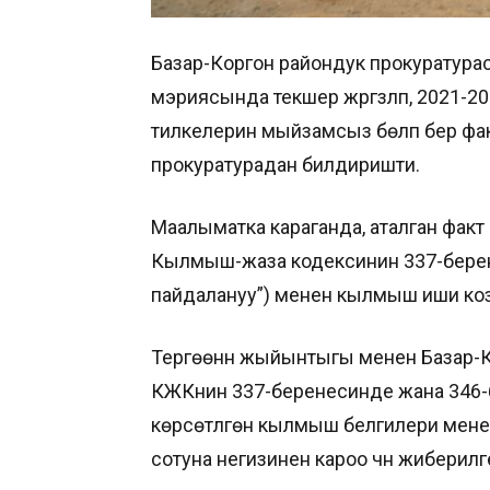
Базар-Коргон райондук прокуратура
мэриясында текшерүү жүргүзүлүп, 2021
тилкелерин мыйзамсыз бөлүп берүү ф
прокуратурадан билдиришти.
Маалыматка караганда, аталган факт
Кылмыш-жаза кодексинин 337-берен
пайдалануу”) менен кылмыш иши коз
Тергөөнүн жыйынтыгы менен Базар-
КЖКнин 337-беренесинде жана 346
көрсөтүлгөн кылмыш белгилери мене
сотуна негизинен кароо үчүн жиберилг