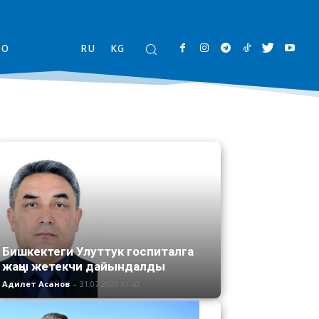
ОО
RU
KG
Бишкектеги Улуттук госпиталга
жаңы жетекчи дайындалды
Адилет Асанов
-
31.07.2026 17:40