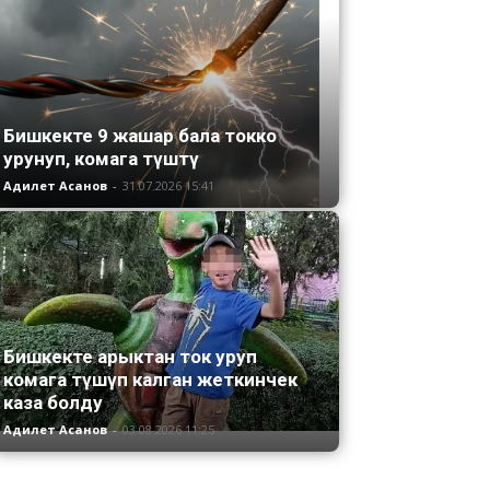
Бишкекте 9 жашар бала токко
урунуп, комага түштү
Адилет Асанов
-
31.07.2026 15:41
Бишкекте арыктан ток уруп
комага түшүп калган жеткинчек
каза болду
Адилет Асанов
-
03.08.2026 11:25