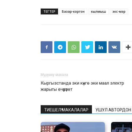
ТЕГТЕР
Базар-коргон
кылмыш
экс-мэр
Мурунку макала
Кыргызстанда эки күнгө эки маал электр
жарыгы өчүрүлөт
ТИЕШЕЛҮҮ МАКАЛАЛАР
УШУЛ АВТОРДОН