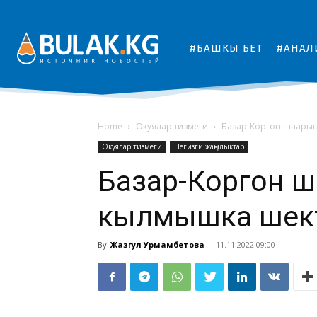
#БАШКЫ БЕТ
#АНАЛ
Home
Окуялар тизмеги
Базар-Коргон шаарыны
Окуялар тизмеги
Негизги жаңылыктар
Базар-Коргон 
кылмышка шекте
By
Жазгул Урмамбетова
-
11.11.2022 09:00