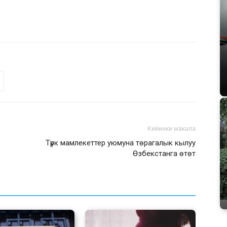
Кийинки макала
Түрк мамлекеттер уюмуна төрагалык кылуу
Өзбекстанга өтөт