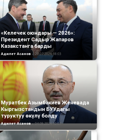
«Келечек оюндары — 2026»:
Президент Садыр Жапаров
Казакстанга барды
Адилет Асанов
-
29.07.2026 18:03
Муратбек Азымбакиев Женевада
Кыргызстандын БУУдагы
туруктуу өкүлү болду
Адилет Асанов
-
04.08.2026 10:07