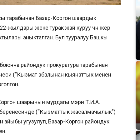
сы тарабынан Базар-Коргон шаардык
-2022-жылдары жеке турак жай куруу үчүн жер
актылары аныкталган. Бул тууралуу Башкы
 боюнча райондук прокуратура тарабынан
еси (“Кызмат абалынан кыянаттык менен
голгон.
Коргон шаарынын мурдагы мэри Т.И.А.
-беренесинде (“Кызматтык жасалмачылык”)
н айыбы угузулуп, Базар-Коргон райондук
ен.