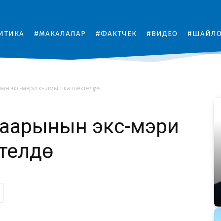
ИТИКА
#МАКАЛАЛАР
#ФАКТЧЕК
#ВИДЕО
#ШАЙЛ
н экс-мэри кылмышка шектелүүдө
шаарынын экс-мэри
лүүдө