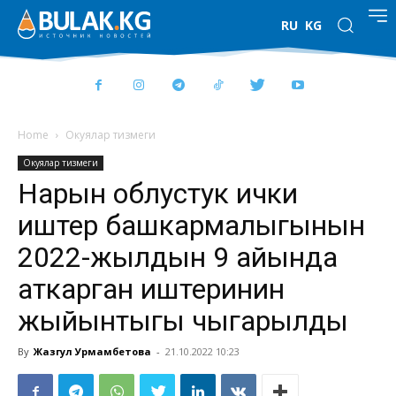
RU
KG
Home
Окуялар тизмеги
Окуялар тизмеги
Нарын облустук ички
иштер башкармалыгынын
2022-жылдын 9 айында
аткарган иштеринин
жыйынтыгы чыгарылды
By
Жазгул Урмамбетова
-
21.10.2022 10:23