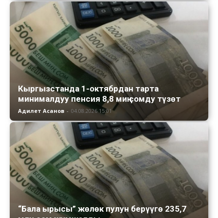
Кыргызстанда 1-октябрдан тарта
минималдуу пенсия 8,8 миң сомду түзөт
Адилет Асанов
-
04.08.2026 15:01
“Бала ырысы” жөлөк пулун берүүгө 235,7