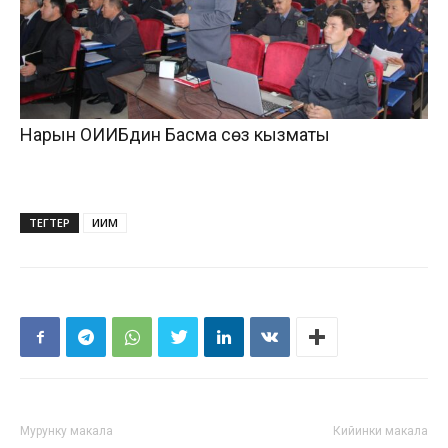
Нарын ОИИБдин Басма сөз кызматы
ТЕГТЕР
ИИМ
Мурунку макала
Кийинки макала