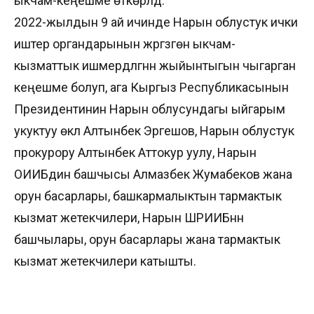
ыкчам-кеңешме өткөрүлдү.
2022-жылдын 9 ай ичинде Нарын облустук ички
иштер органдарынын жүргүзгөн ыкчам-
кызматтык ишмердүүлүгүнүн жыйынтыгын чыгарган
кеңешме болуп, ага Кыргыз Республикасынын
Президентинин Нарын облусундагы ыйгарым
укуктуу өкүлү Алтынбек Эргешов, Нарын облустук
прокурору Алтынбек Аттокур уулу, Нарын
ОИИБдин башчысы Алмазбек Жумабеков жана
орун басарлары, башкармалыктын тармактык
кызмат жетекчилери, Нарын ШРИИБнүн
башчылары, орун басарлары жана тармактык
кызмат жетекчилери катышты.