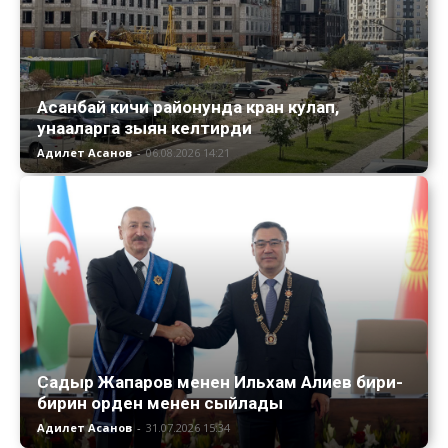
Асанбай кичи районунда кран кулап,
унааларга зыян келтирди
Адилет Асанов
-
06.08.2026 14:21
Садыр Жапаров менен Ильхам Алиев бири-
бирин орден менен сыйлады
Адилет Асанов
-
31.07.2026 15:34