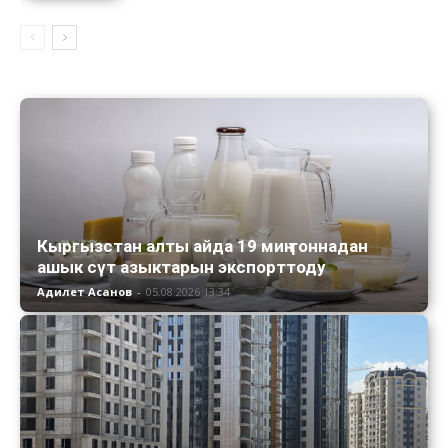
Кыргызстан алты айда 19 миң тоннадан
ашык сүт азыктарын экспорттоду
Адилет Асанов
-
05.08.2026 13:34