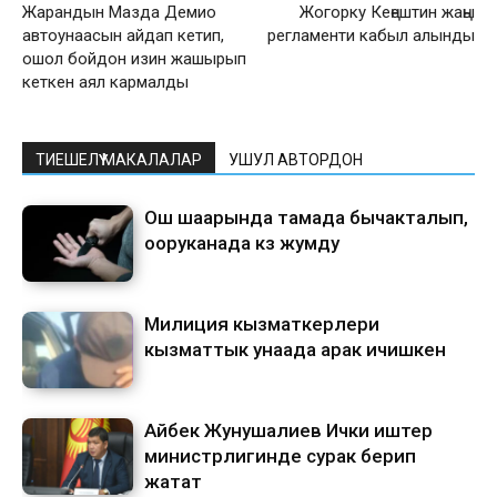
Жарандын Мазда Демио
Жогорку Кеңештин жаңы
автоунаасын айдап кетип,
регламенти кабыл алынды
ошол бойдон изин жашырып
кеткен аял кармалды
ТИЕШЕЛҮҮ МАКАЛАЛАР
УШУЛ АВТОРДОН
Ош шаарында тамада бычакталып,
ооруканада көз жумду
Милиция кызматкерлери
кызматтык унаада арак ичишкен
Айбек Жунушалиев Ички иштер
министрлигинде сурак берип
жатат