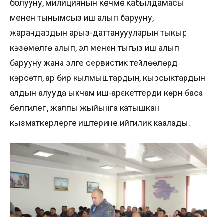
болууну, милициянын көчмө кабылдамасы
менен тынымсыз иш алып барууну,
жарандардын арыз-даттануууларын тыкыр
көзөмөлгө алып, эл менен тыгыз иш алып
барууну жана элге сервистик тейлөөлөрдү
көрсөтүп, ар бир кылмыштардын, кырсыктардын
алдын алууда ыкчам иш-аракеттерди көрүүнү баса
белгилеп, жалпы жыйынга катышкан
кызматкерлерге иштерине ийгилик каалады.