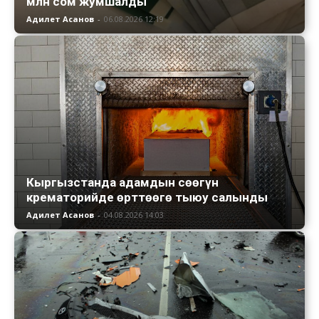
млн сом жумшалды
Адилет Асанов
-
06.08.2026 12:19
Кыргызстанда адамдын сөөгүн
крематорийде өрттөөгө тыюу салынды
Адилет Асанов
-
04.08.2026 14:03