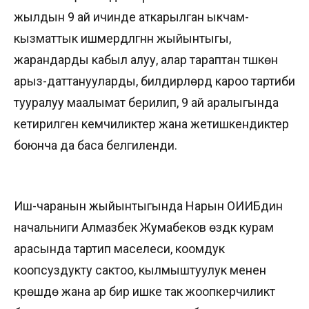
жылдын 9 ай ичинде аткарылган ыкчам-
кызматтык ишмердүүлүгүнүн жыйынтыгы,
жарандарды кабыл алуу, алар тараптан түшкөн
арыз-даттанууларды, билдирүүлөрдү кароо тартиби
тууралуу маалымат берилип, 9 ай аралыгында
кетирилген кемчиликтер жана жетишкендиктер
боюнча да баса белгиленди.
Иш-чаранын жыйынтыгында Нарын ОИИБдин
начальниги Алмазбек Жумабеков өздүк курам
арасында тартип маселеси, коомдук
коопсуздукту сактоо, кылмыштуулук менен
күрөшүүдө жана ар бир ишке так жоопкерчиликтүү