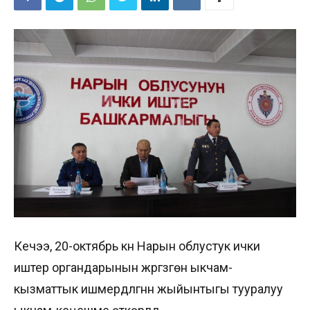
Кечээ, 20-октябрь күнү Нарын облустук ички
иштер органдарынын жүргүзгөн ыкчам-
кызматтык ишмердүүлүгүнүн жыйынтыгы тууралуу