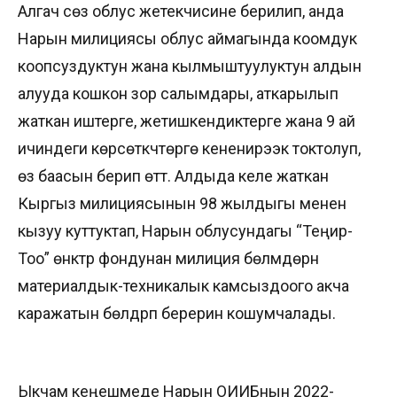
Алгач сөз облус жетекчисине берилип, анда
Нарын милициясы облус аймагында коомдук
коопсуздуктун жана кылмыштуулуктун алдын
алууда кошкон зор салымдары, аткарылып
жаткан иштерге, жетишкендиктерге жана 9 ай
ичиндеги көрсөткүчтөргө кененирээк токтолуп,
өз баасын берип өттү. Алдыда келе жаткан
Кыргыз милициясынын 98 жылдыгы менен
кызуу куттуктап, Нарын облусундагы “Теңир-
Тоо” өнүктүрүү фондунан милиция бөлүмдөрүн
материалдык-техникалык камсыздоого акча
каражатын бөлдүрүп берерин кошумчалады.
Ыкчам кеңешмеде Нарын ОИИБнын 2022-