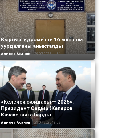
Кыргызгидрометте 16 млн сом
уурдалганы аныкталды
Адилет Асанов
-
29.07.2026 11:34
«Келечек оюндары — 2026»:
Президент Садыр Жапаров
Казакстанга барды
Адилет Асанов
-
29.07.2026 18:03