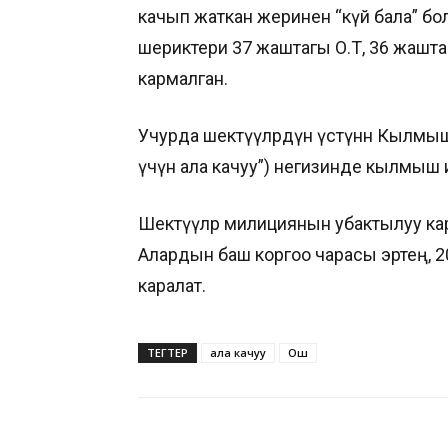
качып жаткан жеринен “күйөө бала” бо
шериктери 37 жаштагы О.Т, 36 жаштаг
кармалган.
Учурда шектүүлөрдүн үстүнөн Кылмы
үчүн ала качуу”) негизинде кылмыш и
Шектүүлөр милициянын убактылуу ка
Алардын баш коргоо чарасы эртең, 
каралат.
ТЕГТЕР
ала качуу
Ош