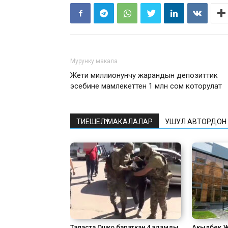
Мурунку макала
Жети миллионунчу жарандын депозиттик
эсебине мамлекеттен 1 млн сом которулат
ТИЕШЕЛҮҮ МАКАЛАЛАР
УШУЛ АВТОРДОН
Таласта Ошко бараткан 4 адамды
Акылбек Ж