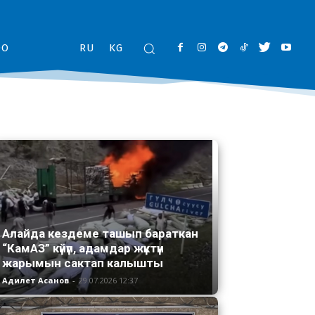
ОО
RU
KG
Алайда кездеме ташып бараткан
“КамАЗ” күйүп, адамдар жүктүн
жарымын сактап калышты
Адилет Асанов
-
29.07.2026 12:37