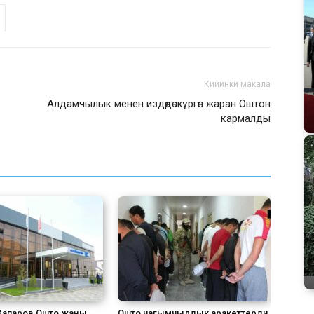
Кийинки макала
Алдамчылык менен издөөдө жүргөн жаран Оштон
кармалды
апаров Ошто жаңы
Ошто чагымчылдык аракеттерди