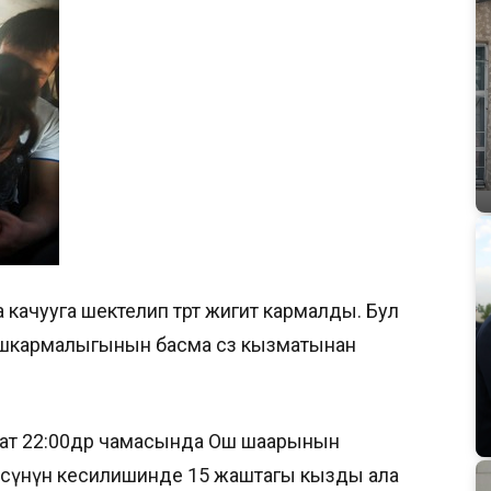
ачууга шектелип төрт жигит кармалды. Бул
ашкармалыгынын басма сөз кызматынан
ат 22:00дөр чамасында Ош шаарынын
чөсүнүн кесилишинде 15 жаштагы кызды ала