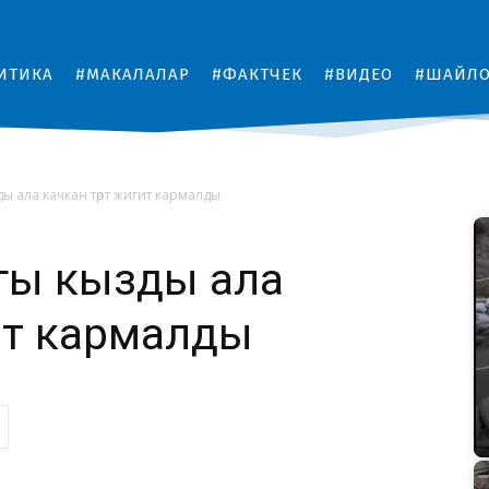
ИТИКА
#МАКАЛАЛАР
#ФАКТЧЕК
#ВИДЕО
#ШАЙЛ
ы ала качкан төрт жигит кармалды
гы кызды ала
гит кармалды