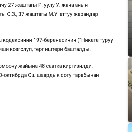
лчу 27 жаштагы Р. уулу У. жана анын
ы С.З., 37 жаштагы М.У. аттуу жарандар
ш кодексинин 197-беренесинин (“Никеге туруу
ши козголуп, тергөө иштери башталды.
рмоочу жайына 48 саатка киргизилди.
20-октябрда Ош шаардык соту тарабынан