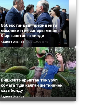
Өзбекстандын президенти
мамлекеттик сапары менен
Кыргызстанга келди
Адилет Асанов
-
30.07.2026 13:42
Бишкекте арыктан ток уруп
комага түшүп калган жеткинчек
каза болду
Адилет Асанов
-
03.08.2026 11:25