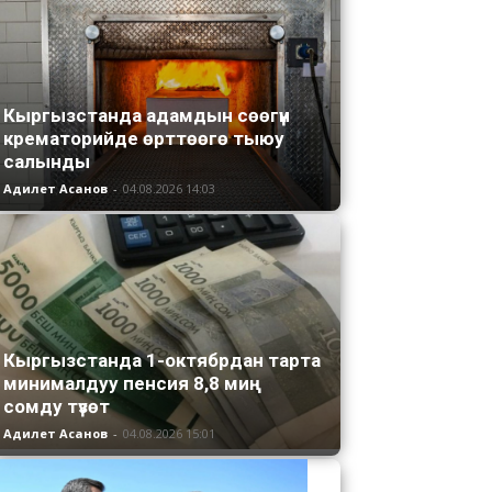
Кыргызстанда адамдын сөөгүн
крематорийде өрттөөгө тыюу
салынды
Адилет Асанов
-
04.08.2026 14:03
Кыргызстанда 1-октябрдан тарта
минималдуу пенсия 8,8 миң
сомду түзөт
Адилет Асанов
-
04.08.2026 15:01