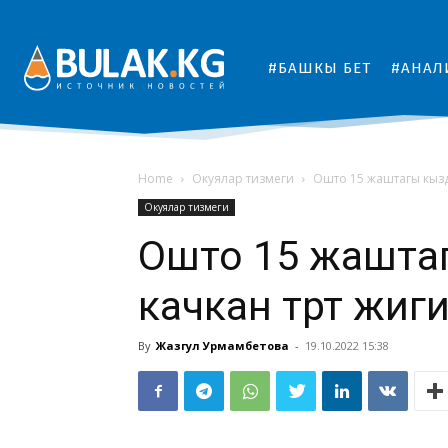
#БАШКЫ БЕТ
#АНАЛ
Home
Окуялар тизмеги
Ошто 15 жаштагы кызд
Окуялар тизмеги
Ошто 15 жашта
качкан төрт жи
By
Жазгул Урмамбетова
-
19.10.2022 15:38