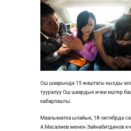
Ош шаарында 15 жаштагы кызды ала к
тууралуу Ош шаардык ички иштер б
кабарлашты.
Маалыматка ылайык, 18-октябрда са
А.Масалиев менен Зайнабитдинов кө