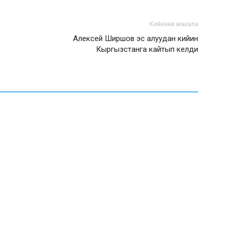
Кийинки макала
Алексей Ширшов эс алуудан кийин
Кыргызстанга кайтып келди