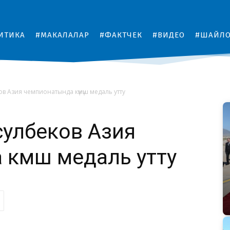
ИТИКА
#МАКАЛАЛАР
#ФАКТЧЕК
#ВИДЕО
#ШАЙЛ
в Азия чемпионатында күмүш медаль утту
сулбеков Азия
күмүш медаль утту