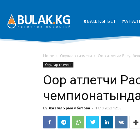
#БАШКЫ БЕТ
#АНАЛ
Home
Окуялар тизмеги
Оор атлетчи Расулбеко
Окуялар тизмеги
Оор атлетчи Ра
чемпионатында 
By
Жазгул Урмамбетова
-
17.10.2022 12:08