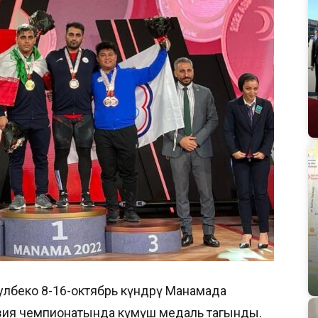
сулбеко 8-16-октябрь күндөрү Манамада
а Азия чемпионатында күмүш медаль тагынды.