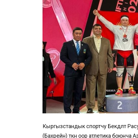
Кыргызстандык спортчу Бекдөөлөт Ра
(Бахрейн) өткөн оор атлетика боюнч