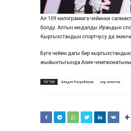
Ал 109 килограммга чейинки салмак
болду. Алтын медалды Ирандын спорт
Кыргызстандын спортчусу да экинчи
Буга чейин дагы бир кыргызстанды
жыйынтыгында Азия чемпионатынын
ТЕГТЕР
Бекдөөлөт Расулбеков
оор атлетчи