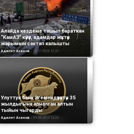
Алайда кездеме ташып бараткан
“КамАЗ” күйүп, адамдар жүктүн
жарымын сактап калышты
Адилет Асанов
-
29.07.2026 12:37
Улуттук банк Эгемендүүлүктүн 35
жылдыгына арналган алтын
тыйын чыгарды
Адилет Асанов
-
03.08.2026 12:23