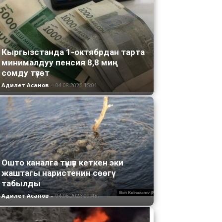
Кыргызстанда 1-октябрдан тарта
минималдуу пенсия 8,8 миң
сомду түзөт
Адилет Асанов
-
04.08.2026 15:01
Ошто каналга түшүп кеткен эки
жаштагы наристенин сөөгү
табылды
Адилет Асанов
-
04.08.2026 09:45