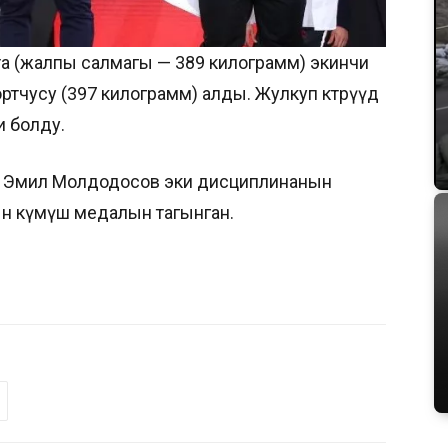
та (жалпы салмагы — 389 килограмм) экинчи
чусу (397 килограмм) алды. Жулкуп көтөрүүдө
 болду.
к Эмил Молдодосов эки дисциплинанын
 күмүш медалын тагынган.