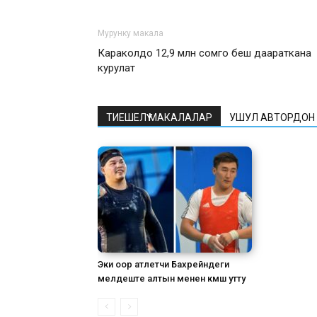
Мурунку макала
Караколдо 12,9 млн сомго беш даараткана
курулат
ТИЕШЕЛҮҮ МАКАЛАЛАР
УШУЛ АВТОРДОН
Эки оор атлетчи Бахрейндеги
мелдеште алтын менен күмүш утту