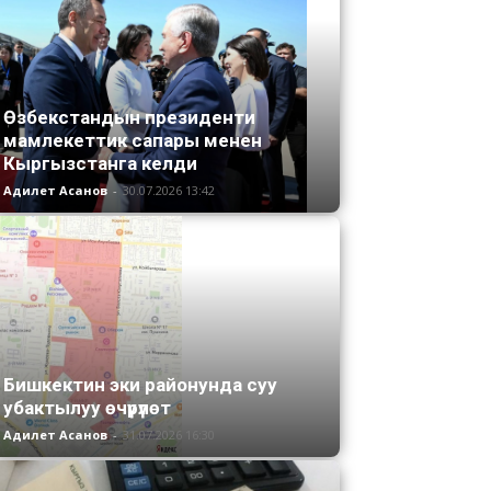
Өзбекстандын президенти
мамлекеттик сапары менен
Кыргызстанга келди
Адилет Асанов
-
30.07.2026 13:42
Бишкектин эки районунда суу
убактылуу өчүрүлөт
Адилет Асанов
-
31.07.2026 16:30