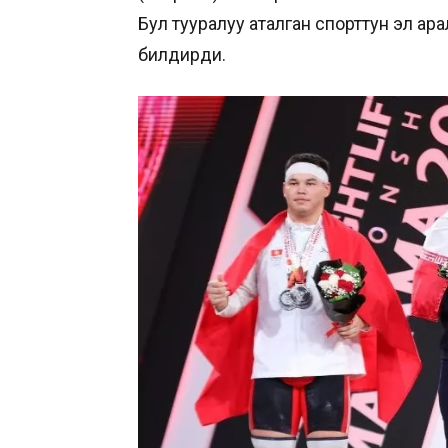
Бул тууралуу аталган спорттун эл а
билдирди.