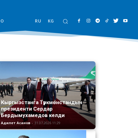
ОО
RU
KG
Кыргызстанга Түркмөнстандын
президенти Сердар
Бердымухамедов келди
Адилет Асанов
-
31.07.2026 11:29