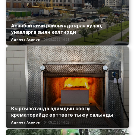
Асанбай кичи районунда кран кулап,
унааларга зыян келтирди
Адилет Асанов
-
06.08.2026 14:21
Кыргызстанда адамдын сөөгүн
крематорийде өрттөөгө тыюу салынды
Адилет Асанов
-
04.08.2026 14:03