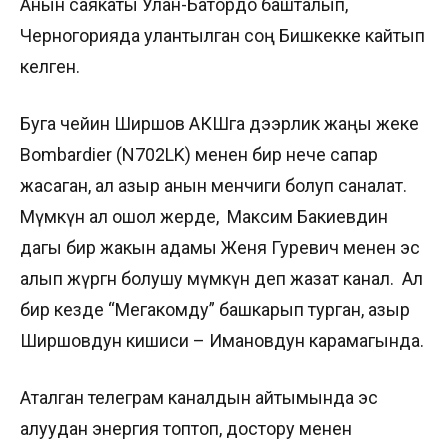
Анын саякаты Улан-Батордо башталып,
Черногорияда улантылган соң Бишкекке кайтып
келген.
Буга чейин Ширшов АКШга дээрлик жаңы жеке
Bombardier (N702LK) менен бир нече сапар
жасаган, ал азыр анын менчиги болуп саналат.
Мүмкүн ал ошол жерде, Максим Бакиевдин
дагы бир жакын адамы Женя Гуревич менен эс
алып жүргөн болушу мүмкүн деп жазат канал. Ал
бир кезде “Мегакомду” башкарып турган, азыр
Ширшовдун кишиси – Имановдун карамагында.
Аталган телеграм каналдын айтымында эс
алуудан энергия топтоп, достору менен