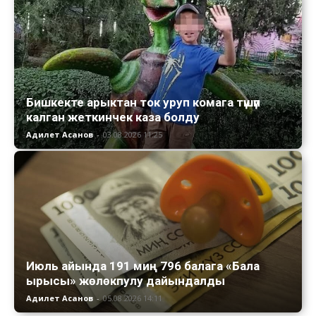
Бишкекте арыктан ток уруп комага түшүп
калган жеткинчек каза болду
Адилет Асанов
-
03.08.2026 11:25
Июль айында 191 миң 796 балага «Бала
ырысы» жөлөкпулу дайындалды
Адилет Асанов
-
05.08.2026 14:11