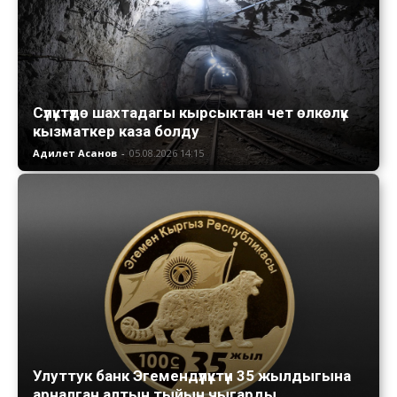
Сүлүктүдө шахтадагы кырсыктан чет өлкөлүк
кызматкер каза болду
Адилет Асанов
-
05.08.2026 14:15
Улуттук банк Эгемендүүлүктүн 35 жылдыгына
арналган алтын тыйын чыгарды