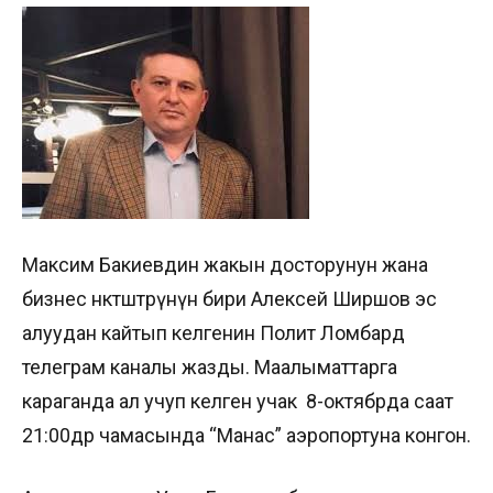
Максим Бакиевдин жакын досторунун жана
бизнес өнөктөштөрүнүн бири Алексей Ширшов эс
алуудан кайтып келгенин Полит Ломбард
телеграм каналы жазды. Маалыматтарга
караганда ал учуп келген учак 8-октябрда саат
21:00дөр чамасында “Манас” аэропортуна конгон.