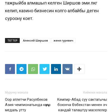
тажрыйба алмашып келген Ширшов эми өлкөгө
келип, казино бизнесин колго албайбы деген
суроону коет.
ТЕГТЕР
Алексей Ширшов
женя гуревич
Мурунку макала
Кийинки макала
Оор атлетчи Расулбеков
Кемпир-Абад суу сактагычы
Азия чемпионатында күмүш
боюнча Өзбекстан менен эч
медаль утту
кандай талаштуу маселелер