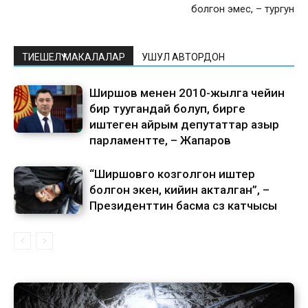
болгон эмес, – тургун
ТИЕШЕЛҮҮ МАКАЛАЛАР
УШУЛ АВТОРДОН
Ширшов менен 2010-жылга чейин
бир туугандай болуп, бирге
иштеген айрым депутаттар азыр
парламентте, – Жапаров
“Ширшовго козголгон иштер
болгон экен, кийин акталган”, –
Президенттин басма сөз катчысы