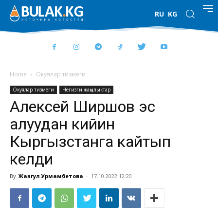
RU
KG
Home
Окуялар тизмеги
Окуялар тизмеги
Негизги жаңылыктар
Алексей Ширшов эс
алуудан кийин
Кыргызстанга кайтып
келди
By
Жазгул Урмамбетова
-
17.10.2022 12:20