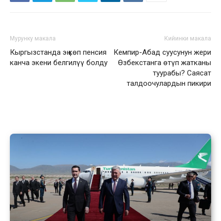
Мурунку макала
Кийинки макала
Кыргызстанда эң көп пенсия
Кемпир-Абад суусунун жери
канча экени белгилүү болду
Өзбекстанга өтүп жатканы
туурабы? Саясат
талдоочулардын пикири