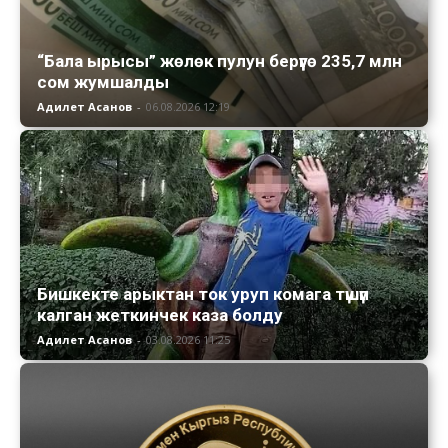
“Бала ырысы” жөлөк пулун берүүгө 235,7 млн
сом жумшалды
Адилет Асанов
-
06.08.2026 12:19
Бишкекте арыктан ток уруп комага түшүп
калган жеткинчек каза болду
Адилет Асанов
-
03.08.2026 11:25