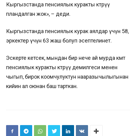
Кыргызстанда пенсиялык куракты көтөрүү
пландалган жок», – деди.
Кыргызстанда пенсиялык курак аялдар үчүн 58,
эркектер үчүн 63 жаш болуп эсептелинет.
Эскерте кетсек, мындан бир нече ай мурда өкмөт
пенсиялык куракты көтөрүү демилгеси менен
чыгып, бирок коомчулуктун нааразычылыгынан
кийин ал оюнан баш тарткан.