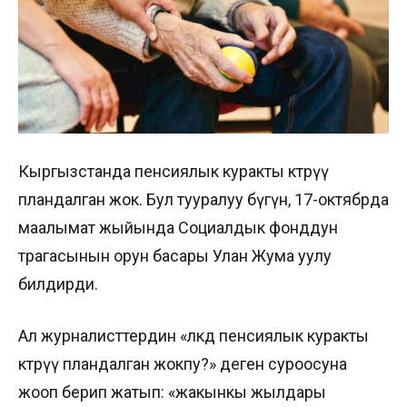
Кыргызстанда пенсиялык куракты көтөрүү
пландалган жок. Бул тууралуу бүгүн, 17-октябрда
маалымат жыйында Социалдык фонддун
төрагасынын орун басары Улан Жума уулу
билдирди.
Ал журналисттердин «өлкөдө пенсиялык куракты
көтөрүү пландалган жокпу?» деген суроосуна
жооп берип жатып: «жакынкы жылдары