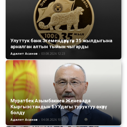
Улуттук банк Эгемендүүлүктүн 35 жылдыгына
арналган алтын тыйын чыгарды
Адилет Асанов
-
03.08.2026 12:23
Муратбек Азымбакиев Женевада
Кыргызстандын БУУдагы туруктуу өкүлү
болду
Адилет Асанов
-
04.08.2026 10:07