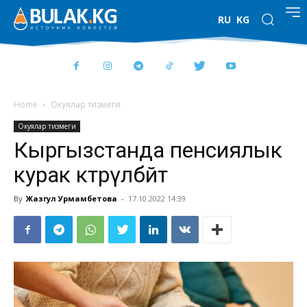
RU
KG
Home
Окуялар тизмеги
Окуялар тизмеги
Кыргызстанда пенсиялык
курак көтөрүлбөйт
By
Жазгул Урмамбетова
-
17.10.2022 14:39