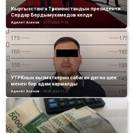
Кыргызстанга Түркмөнстандын президенти
Сердар Бердымухамедов келди
Адилет Асанов
-
31.07.2026 11:29
УТРКнын кызматкерин сабаган деген шек
менен бир адам кармалды
Адилет Асанов
-
06.08.2026 11:22