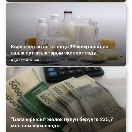
Кыргызстан алты айда 19 миң тоннадан
ашык сүт азыктарын экспорттоду
Адилет Асанов
-
05.08.2026 13:34
“Бала ырысы” жөлөк пулун берүүгө 235,7
млн сом жумшалды