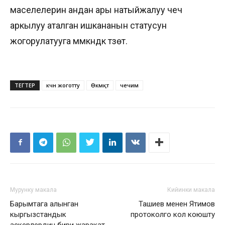
маселелерин андан ары натыйжалуу чечүү
аркылуу аталган ишкананын статусун
жогорулатууга мүмкүндүк түзөт.
ТЕГТЕР
күчүн жоготту
Өкмқт
чечим
Мурунку макала
Кийинки макала
Барымтага алынган
Ташиев менен Ятимов
кыргызстандык
протоколго кол коюшту
аскерлердин бири жаракат