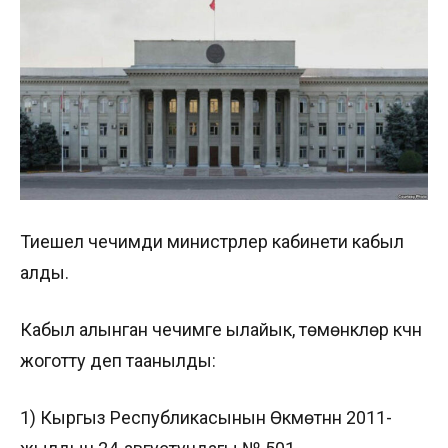
Тиешелүү чечимди министрлер кабинети кабыл
алды.
Кабыл алынган чечимге ылайык, төмөнкүлөр күчүн
жоготту деп таанылды:
1) Кыргыз Республикасынын Өкмөтүнүн 2011-