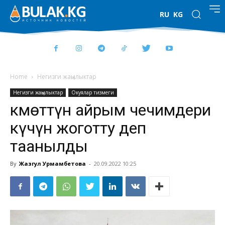
RU
KG
Home
Негизги жаңылыктар
Негизги жаңылыктар
Окуялар тизмеги
Өкмөттүн айрым чечимдери
күчүн жоготту деп
таанылды
By
Жазгул Урмамбетова
-
20.09.2022 10:25