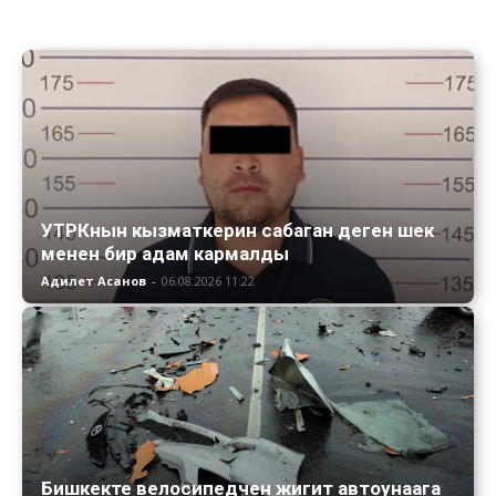
УТРКнын кызматкерин сабаган деген шек
менен бир адам кармалды
Адилет Асанов
-
06.08.2026 11:22
Бишкекте велосипедчен жигит автоунаага