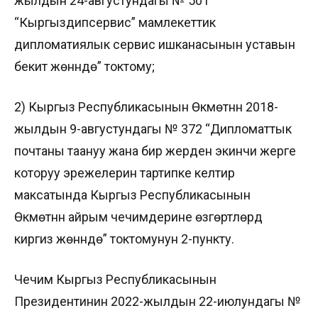
жылдын 24-августундагы № 501
“Кыргыздипсервис” мамлекеттик
дипломатиялык сервис ишканасынын уставын
бекитүү жөнүндө” токтому;
2) Кыргыз Республикасынын Өкмөтүнүн 2018-
жылдын 9-августундагы № 372 “Дипломаттык
почтаны таануу жана бир жерден экинчи жерге
которуу эрежелерин тартипке келтирүү
максатында Кыргыз Республикасынын
Өкмөтүнүн айрым чечимдерине өзгөртүүлөрдү
киргизүү жөнүндө” токтомунун 2-пункту.
Чечим Кыргыз Республикасынын
Президентинин 2022-жылдын 22-июлундагы №