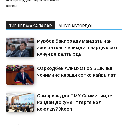
алган
ТИЕШЕЛҮҮ МАКАЛАЛАР
УШУЛ АВТОРДОН
Өмүрбек Бакировду мандатынан
ажыраткан чечимди шаардык сот
күчүндө калтырды
Фарходбек Алимжанов БШКнын
чечимине каршы сотко кайрылат
Самаркандда ТМУ Саммитинде
кандай документтерге кол
коюлду? Жооп