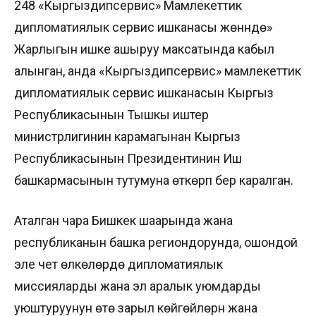
248 «Кыргыздипсервис» Мамлекеттик
дипломатиялык сервис ишканасы жөнүндө»
Жарлыгын ишке ашыруу максатында кабыл
алынган, анда «Кыргыздипсервис» мамлекеттик
дипломатиялык сервис ишканасын Кыргыз
Республикасынын Тышкы иштер
министрлигинин карамагынан Кыргыз
Республикасынын Президентинин Иш
башкармасынын тутумуна өткөрүп берүү каралган.
Аталган чара Бишкек шаарында жана
республиканын башка региондорунда, ошондой
эле чет өлкөлөрдө дипломатиялык
миссияларды жана эл аралык уюмдарды
уюштуруунун өтө зарыл көйгөйлөрүн жана