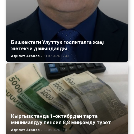
Бишкектеги Улуттук госпиталга жаңы
жетекчи дайындалды
Адилет Асанов
-
31.07.2026 17:40
Кыргызстанда 1-октябрдан тарта
минималдуу пенсия 8,8 миң сомду түзөт
Адилет Асанов
-
04.08.2026 15:01