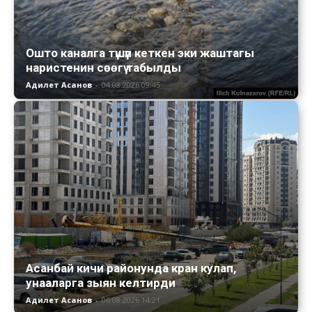
Ошто каналга түшүп кеткен эки жаштагы
наристенин сөөгү табылды
Адилет Асанов
-
04.08.2026 09:45
Асанбай кичи районунда кран кулап,
унааларга зыян келтирди
Адилет Асанов
-
06.08.2026 14:21