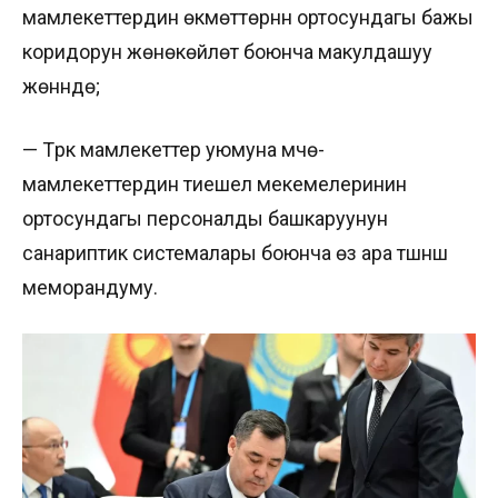
мамлекеттердин өкмөттөрүнүн ортосундагы бажы
коридорун жөнөкөйлөтүү боюнча макулдашуу
жөнүндө;
— Түрк мамлекеттер уюмуна мүчө-
мамлекеттердин тиешелүү мекемелеринин
ортосундагы персоналды башкаруунун
санариптик системалары боюнча өз ара түшүнүшүү
меморандуму.