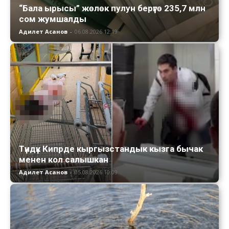
“Бала ырысы” жөлөк пулун берүүгө 235,7 млн
сом жумшалды
Адилет Асанов
-
06.08.2026 12:19
Түндүк Кипрде кыргызстандык кызга бычак
менен кол салышкан
Адилет Асанов
-
05.08.2026 10:09