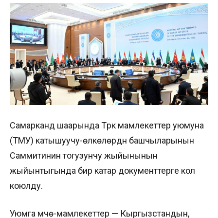
Самарканд шаарында Түрк мамлекеттер уюмуна
(ТМУ) катышуучу-өлкөлөрдүн башчыларынын
Саммитинин тогузунчу жыйынынын
жыйынтыгында бир катар документтерге кол
коюлду.
Уюмга мүчө-мамлекеттер — Кыргызстандын,