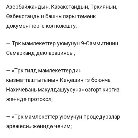
Азербайжандын, Казакстандын, Түркиянын,
Өзбекстандын башчылары төмөнкү
документтерге кол коюшту:
— Түрк мамлекеттер уюмунун 9-Саммитинин
Самарканд декларациясы;
— «Түрк тилдүү мамлекеттердин
кызматташтыгынын Кеңешин түзүү боюнча
Нахичевань макулдашуусуна» өзгөртүү киргизүү
жөнүндө протокол;
— «Түрк мамлекеттер уюмунун процедуралар
эрежеси» жөнүндө чечим;