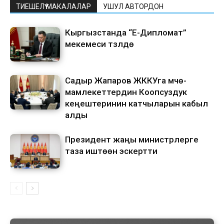
ТИЕШЕЛҮҮ МАКАЛАЛАР
УШУЛ АВТОРДОН
Кыргызстанда “Е-Дипломат”
мекемеси түзүлүүдө
Садыр Жапаров ЖККУга мүчө-
мамлекеттердин Коопсуздук
кеңештеринин катчыларын кабыл
алды
Президент жаңы министрлерге
таза иштөөнү эскертти