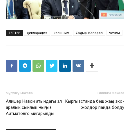
ТЕГТЕР
декларация
келишим
Садыр Жапаров
чечим
Мурунку макала
Кийинки макала
Алишер Навои атындагы эл
Кыргызстанда беш жаңы эко-
аралык сыйлык Чыңгыз
жолдор пайда болду
Айтматовго ыйгарылды