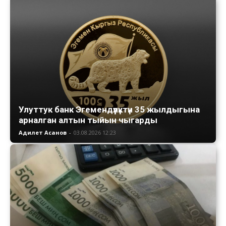
Улуттук банк Эгемендүүлүктүн 35 жылдыгына
арналган алтын тыйын чыгарды
Адилет Асанов
-
03.08.2026 12:23