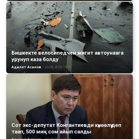
Бишкекте велосипедчен жигит автоунаага
урунуп каза болду
Адилет Асанов
-
05.08.2026 11:02
Сот экс-депутат Конгантиевди күнөөлүү деп
таап, 500 миң сом айып салды