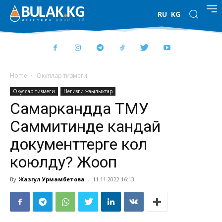
RU
KG
Home
Окуялар тизмеги
Окуялар тизмеги
Негизги жаңылыктар
Самаркандда ТМУ
Саммитинде кандай
документтерге кол
коюлду? Жооп
By
Жазгул Урмамбетова
-
11.11.2022 16:13