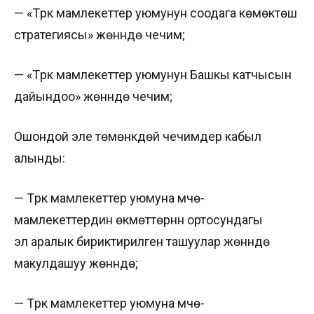
— «Түрк мамлекеттер уюмунун соодага көмөктөшүү
стратегиясы» жөнүндө чечим;
— «Түрк мамлекеттер уюмунун Башкы катчысын
дайындоо» жөнүндө чечим;
Ошондой эле төмөнкүдөй чечимдер кабыл
алынды:
— Түрк мамлекеттер уюмуна мүчө-
мамлекеттердин өкмөттөрүнүн ортосундагы
эл аралык бириктирилген ташуулар жөнүндө
макулдашуу жөнүндө;
— Түрк мамлекеттер уюмуна мүчө-