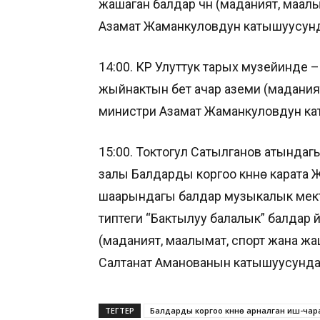
жашаган балдар үчүн (маданият, маа
Азамат Жаманкуловдун катышуусунд
14:00. КР Улуттук тарых музейинде –
жыйнактын бет ачар аземи (мадания
министри Азамат Жаманкуловдун ка
15:00. Токтогул Сатылганов атында
залы Балдарды коргоо күнүнө карата
шаарындагы балдар музыкалык мекте
типтеги “Бактылуу балалык” балдар ү
(маданият, маалымат, спорт жана ж
Салтанат Аманованын катышуусунда)
ТЕГТЕР
Балдарды коргоо күнүнө арналган иш-ч