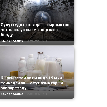
Сүлүктүдө шахтадагы кырсыктан
чет өлкөлүк кызматкер каза
болду
Адилет Асанов
-
05.08.2026 14:15
Кыргызстан алты айда 19 миң
тоннадан ашык сүт азыктарын
экспорттоду
Адилет Асанов
-
05.08.2026 13:34