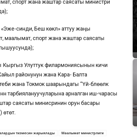
лымат, спорт жана жаштар саясаты министри
а);
 «Эже-синди, Беш көкүл» аттуу жаңы
т, маалымат, спорт жана жаштар саясаты
тышуусунда);
гы Кыргыз Улуттук филармониясынын кичи
 Жайыл районунун жана Кара- Балта
би жана Токмок шаарындагы “Үй-бүлөөлүк
йүнүн тарбиялануучуларына арналган иш-чарасы
аштар саясаты минисринин орун басары
 өтөт.
аралардын тизмесин жарыялады
Маалымат министрлиги