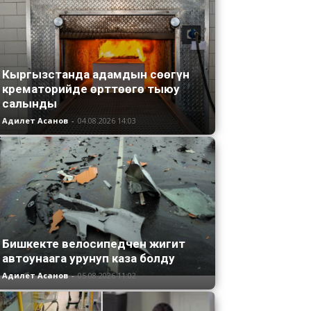
Кыргызстанда адамдын сөөгүн
крематорийде өрттөөгө тыюу
салынды
Адилет Асанов
-
04.08.2026 14:03
Бишкекте велосипедчен жигит
автоунаага урунуп каза болду
Адилет Асанов
-
05.08.2026 11:02