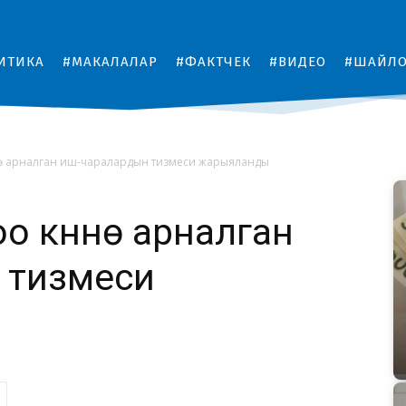
ИТИКА
#МАКАЛАЛАР
#ФАКТЧЕК
#ВИДЕО
#ШАЙЛ
нө арналган иш-чаралардын тизмеси жарыяланды
 күнүнө арналган
 тизмеси