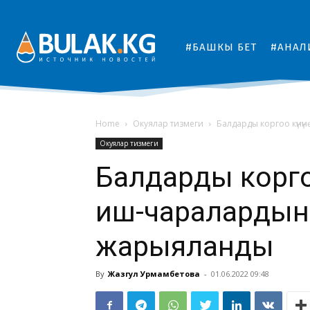
#БАШКЫ БЕТ
#АНАЛ
Home
Окуялар тизмеги
Балдарды коргоо күнү
Окуялар тизмеги
Балдарды коргоо
иш-чаралардын
жарыяланды
By
Жазгул Урмамбетова
-
01.06.2022 09:48