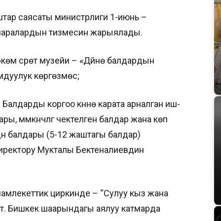
штар саясаты министрлиги 1-июнь –
ш-чаралардын тизмесин жарыялады.
ркөм сүрөт музейи – «Дүйнө балдардын
мдуулук көргөзмөсү;
– Балдарды коргоо күнүнө карата арналган иш-
ры, мүмкүнчүлүгү чектелген балдар жана көп
рдүн балдары (5-12 жаштагы балдар)
иректору Мукталы Бектеналиевдин
мамлекеттик циркинде – “Сулуу кыз жана
т. Бишкек шаарындагы аялуу катмарда