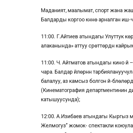
Маданият, маалымат, спорт жана жа
Балдарды коргоо күнүнө арналган и
11:00. Г.Айтиев атындагы Улуттук кө
алаканында» аттуу сүрөттөрдүн кайры
11:00. Ч. Айтматов атындагы кино үйү 
чара. Балдар үйлөрүнүн тарбиялануучула
балалуу, аз камсыз болгон үй-бүлөлө
(Кинематография департментинин д
катышуусунда);
12:00. А.Изибаев атындагы Кыргыз 
Желмогуз” жомок- спектакли коюула