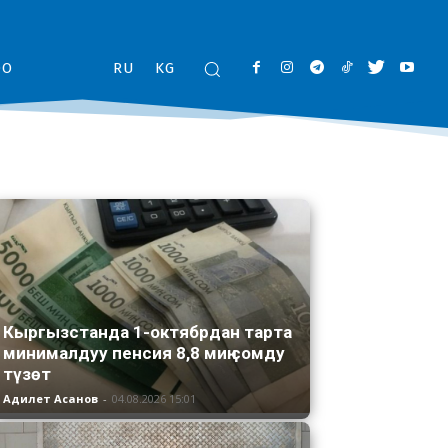
ОО
RU
KG
Кыргызстанда 1-октябрдан тарта
минималдуу пенсия 8,8 миң сомду
түзөт
Адилет Асанов
-
04.08.2026 15:01