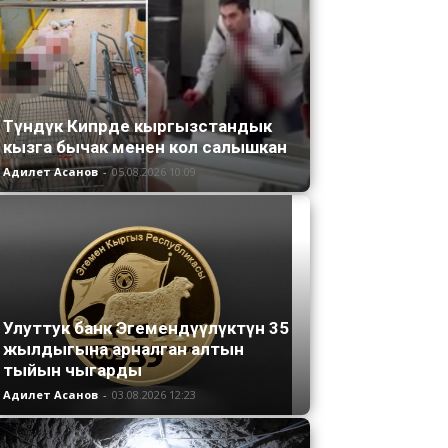
Түндүк Кипрде кыргызстандык
кызга бычак менен кол салышкан
Адилет Асанов
-
05.08.2026 10:09
Улуттук банк Эгемендүүлүктүн 35
жылдыгына арналган алтын
тыйын чыгарды
Адилет Асанов
-
03.08.2026 12:23