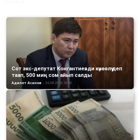
Сот экс-депутат Конгантиевди күнөөлүү деп
таап, 500 миң сом айып салды
Адилет Асанов
-
06.08.2026 18:00