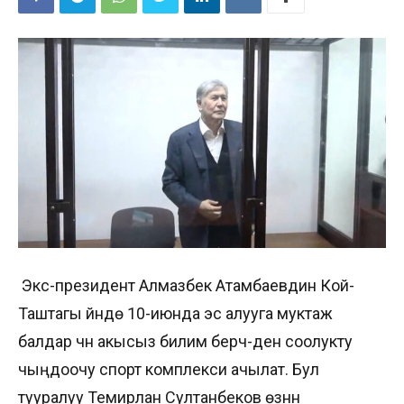
Экс-президент Алмазбек Атамбаевдин Кой-
Таштагы үйүндө 10-июнда эс алууга муктаж
балдар үчүн акысыз билим берүүчү-ден соолукту
чыңдоочу спорт комплекси ачылат. Бул
тууралуу Темирлан Султанбеков өзүнүн