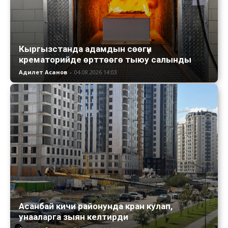
Кыргызстанда адамдын сөөгүн
крематорийде өрттөөгө тыюу салынды
Адилет Асанов
-
04.08.2026 14:03
Асанбай кичи районунда кран кулап,
унааларга зыян келтирди