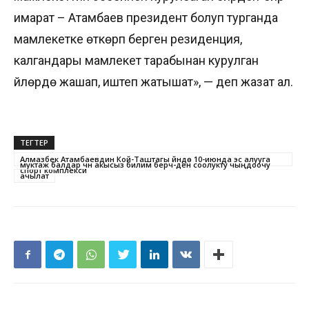
имарат – Атамбаев президент болуп турганда
мамлекетке өткөрүп берген резиденция,
калгандары мамлекет тарабынан курулган
үйлөрдө жашап, иштеп жатышат», — деп жазат ал.
ТЕГТЕР
Алмазбек Атамбаевдин Кой-Таштагы үйүндө 10-июнда эс алууга
муктаж балдар үчүн акысыз билим берүүчү-ден соолукту чыңдоочу
спорт комплекси
ачылат