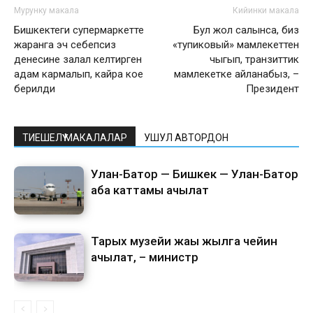
Мурунку макала
Кийинки макала
Бишкектеги супермаркетте
Бул жол салынса, биз
жаранга эч себепсиз
«тупиковый» мамлекеттен
денесине залал келтирген
чыгып, транзиттик
адам кармалып, кайра кое
мамлекетке айланабыз, –
берилди
Президент
ТИЕШЕЛҮҮ МАКАЛАЛАР
УШУЛ АВТОРДОН
Улан-Батор — Бишкек — Улан-Батор
аба каттамы ачылат
Тарых музейи жаңы жылга чейин
ачылат, – министр