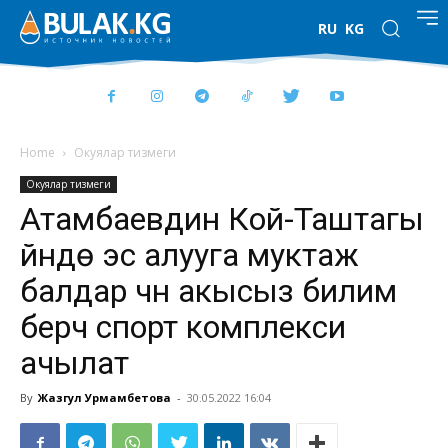
RU
KG
Home
Окуялар тизмеги
Окуялар тизмеги
Атамбаевдин Кой-Таштагы
үйүндө эс алууга муктаж
балдар үчүн акысыз билим
берүүчү спорт комплекси
ачылат
By
Жазгул Урмамбетова
-
30.05.2022 16:04