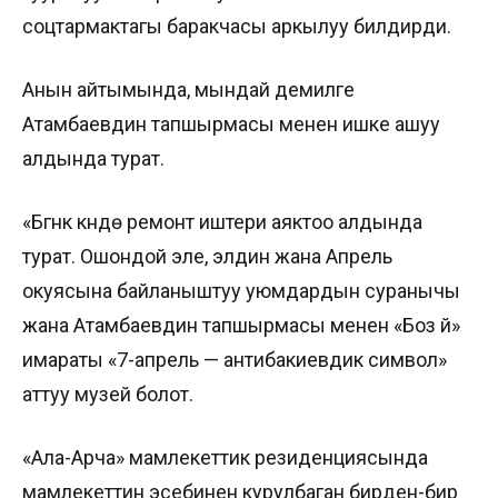
соцтармактагы баракчасы аркылуу билдирди.
Анын айтымында, мындай демилге
Атамбаевдин тапшырмасы менен ишке ашуу
алдында турат.
«Бүгүнкү күндө ремонт иштери аяктоо алдында
турат. Ошондой эле, элдин жана Апрель
окуясына байланыштуу уюмдардын суранычы
жана Атамбаевдин тапшырмасы менен «Боз үй»
имараты «7-апрель — антибакиевдик символ»
аттуу музей болот.
«Ала-Арча» мамлекеттик резиденциясында
мамлекеттин эсебинен курулбаган бирден-бир