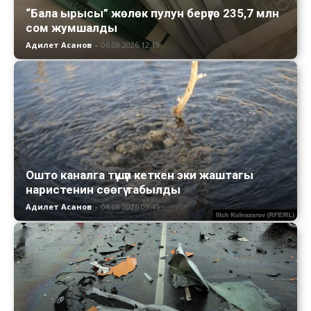
“Бала ырысы” жөлөк пулун берүүгө 235,7 млн
сом жумшалды
Адилет Асанов
-
06.08.2026 12:19
Ошто каналга түшүп кеткен эки жаштагы
наристенин сөөгү табылды
Адилет Асанов
-
04.08.2026 09:45