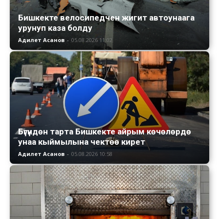
Бишкекте велосипедчен жигит автоунаага
урунуп каза болду
Адилет Асанов
-
05.08.2026 11:02
Бүгүндөн тарта Бишкекте айрым көчөлөрдө
унаа кыймылына чектөө кирет
Адилет Асанов
-
05.08.2026 10:58