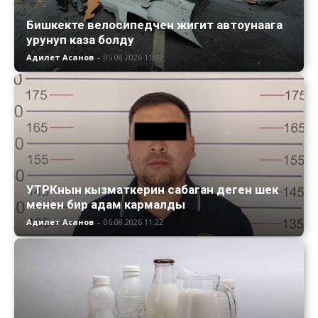
Бишкекте велосипедчен жигит автоунаага
урунуп каза болду
Адилет Асанов
-
05.08.2026 11:02
УТРКнын кызматкерин сабаган деген шек
менен бир адам кармалды
Адилет Асанов
-
06.08.2026 11:22