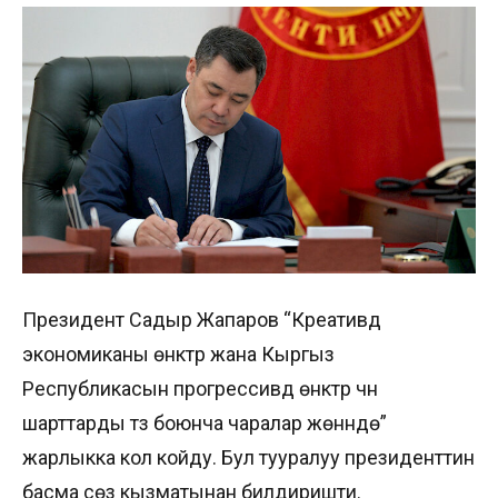
Президент Садыр Жапаров “Креативдүү
экономиканы өнүктүрүү жана Кыргыз
Республикасын прогрессивдүү өнүктүрүү үчүн
шарттарды түзүү боюнча чаралар жөнүндө”
жарлыкка кол койду. Бул тууралуу президенттин
басма сөз кызматынан билдиришти.