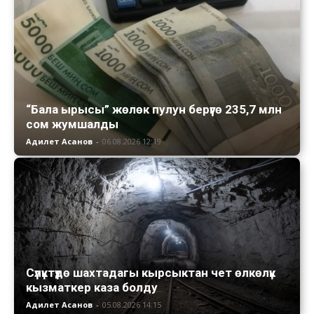
“Бала ырысы” жөлөк пулун берүүгө 235,7 млн
сом жумшалды
Адилет Асанов
-
06.08.2026 12:19
Сүлүктүдө шахтадагы кырсыктан чет өлкөлүк
кызматкер каза болду
Адилет Асанов
-
05.08.2026 14:15