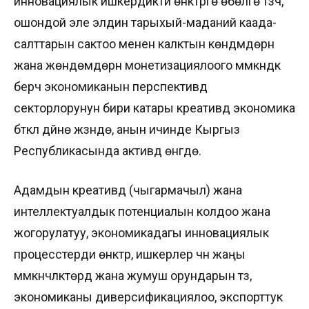
инновациялык ишкердикти өнүктүрүүгө өбөлгө түзүүчү,
ошондой эле элдин тарыхый-маданий каада-
салттарын сактоо менен калктын көндүмдөрүн
жана жөндөмдөрүн монетизациялоого мүмкүндүк
берүүчү экономиканын перспективдүү
секторлорунун бири катары креативдүү экономика
бүткүл дүйнө жүзүндө, анын ичинде Кыргыз
Республикасында активдүү өнүгүүдө.
Адамдын креативдүү (чыгармачыл) жана
интеллектуалдык потенциалын колдоо жана
жогорулатуу, экономикадагы инновациялык
процесстерди өнүктүрүү, ишкерлер үчүн жаңы
мүмкүнчүлүктөрдү жана жумуш орундарын түзүү,
экономиканы диверсификациялоо, экспорттук