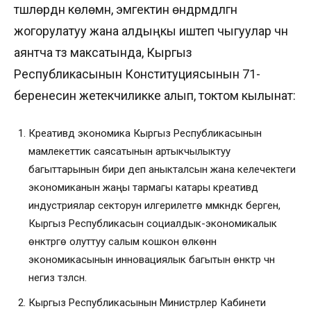
түшүүлөрдүн көлөмүн, эмгектин өндүрүмдүүлүгүн
жогорулатуу жана алдыңкы иштеп чыгуулар үчүн
аянтча түзүү максатында, Кыргыз
Республикасынын Конституциясынын 71-
беренесин жетекчиликке алып, токтом кылынат:
Креативдүү экономика Кыргыз Республикасынын
мамлекеттик саясатынын артыкчылыктуу
багыттарынын бири деп аныкталсын жана келечектеги
экономиканын жаңы тармагы катары креативдүү
индустриялар секторун илгерилетүүгө мүмкүндүк берген,
Кыргыз Республикасын социалдык-экономикалык
өнүктүрүүгө олуттуу салым кошкон өлкөнүн
экономикасынын инновациялык багытын өнүктүрүү үчүн
негиз түзүлсүн.
Кыргыз Республикасынын Министрлер Кабинети