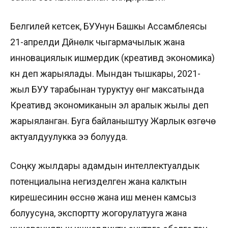
Белгилей кетсек, БУУнун Башкы Ассамблеясы
21-апрелди Дүйнөлүк чыгармачылык жана
инновациялык ишмердик (креативдүү экономика)
күнү деп жарыялады. Мындан тышкары, 2021-
жыл БУУ тарабынан туруктуу өнүгүү максатында
Креативдүү экономиканын эл аралык жылы деп
жарыяланган. Буга байланыштуу Жарлык өзгөчө
актуалдуулукка ээ болууда.
Соңку жылдары адамдын интеллектуалдык
потенциалына негизделген жана калктын
кирешесинин өсүүсүнө жана иш менен камсыз
болуусуна, экспортту жогорулатууга жана