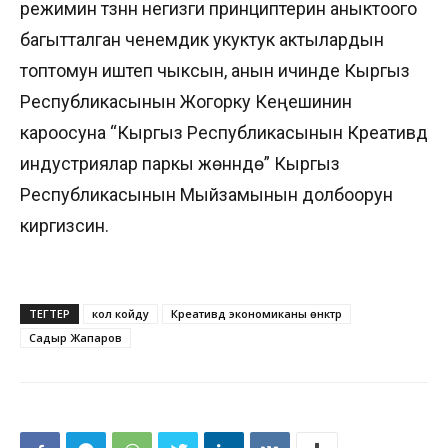
режимин түзүүнүн негизги принциптерин аныктоого
багытталган ченемдик укуктук актылардын
топтомун иштеп чыксын, анын ичинде Кыргыз
Республикасынын Жогорку Кеңешинин
кароосуна “Кыргыз Республикасынын Креативдүү
индустриялар паркы жөнүндө” Кыргыз
Республикасынын Мыйзамынын долбоорун
киргизсин.
ТЕГТЕР
кол койду
Креативдүү экономиканы өнүктүрүү
Садыр Жапаров