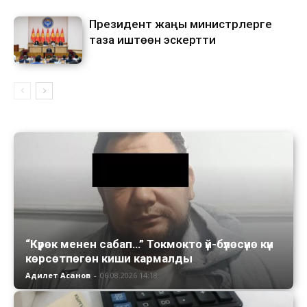
Президент жаңы министрлерге
таза иштөөнү эскертти
“Күрөк менен сабап…” Токмокто үй-бүлөсүнө күн
көрсөтпөгөн киши кармалды
Адилет Асанов
-
06.08.2026 14:18