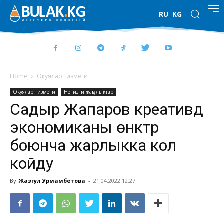
RU
KG
Home
Окуялар тизмеги
Окуялар тизмеги
Негизги жаңылыктар
Садыр Жапаров креативдүү
экономиканы өнүктүрүү
боюнча жарлыкка кол
койду
By
Жазгул Урмамбетова
-
21.04.2022 12:27