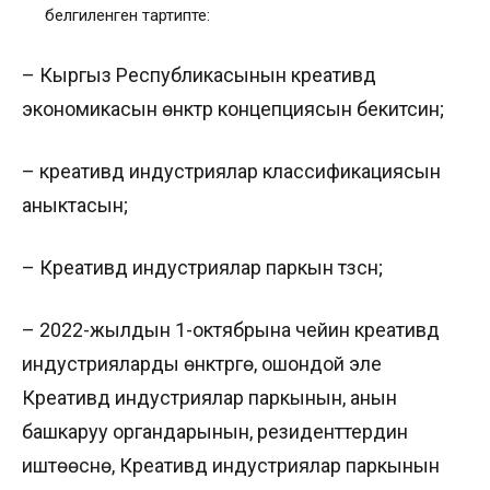
белгиленген тартипте:
– Кыргыз Республикасынын креативдүү
экономикасын өнүктүрүү концепциясын бекитсин;
– креативдүү индустриялар классификациясын
аныктасын;
– Креативдүү индустриялар паркын түзсүн;
– 2022-жылдын 1-октябрына чейин креативдүү
индустрияларды өнүктүрүүгө, ошондой эле
Креативдүү индустриялар паркынын, анын
башкаруу органдарынын, резиденттердин
иштөөсүнө, Креативдүү индустриялар паркынын