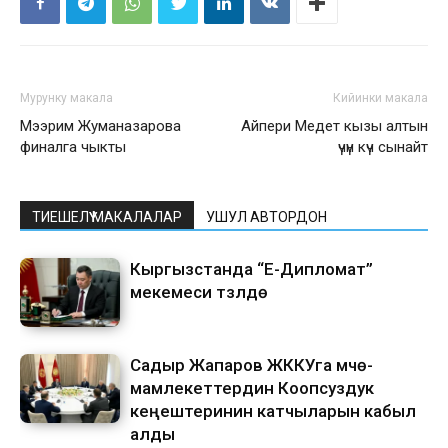
Мурунку макала
Кийинки макала
Мээрим Жуманазарова
Айпери Медет кызы алтын
финалга чыкты
үчүн күч сынайт
ТИЕШЕЛҮҮ МАКАЛАЛАР
УШУЛ АВТОРДОН
Кыргызстанда “Е-Дипломат”
мекемеси түзүлүүдө
Садыр Жапаров ЖККУга мүчө-
мамлекеттердин Коопсуздук
кеңештеринин катчыларын кабыл
алды