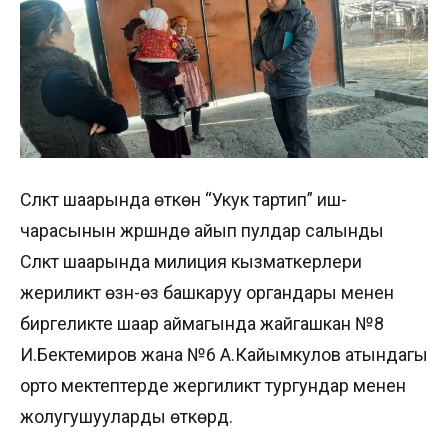
Сүлүктү шаарында өткөн “Укук тартип” иш-
чарасынын жүрүшүндө айып пулдар салынды
Сүлүктү шаарында милиция кызматкерлери
жериликтүү өзүн-өзү башкаруу органдары менен
биргеликте шаар аймагында жайгашкан №8
И.Бектемиров жана №6 А.Кайымкулов атындагы
орто мектептерде жергиликтүү тургундар менен
жолугушууларды өткөрдү.