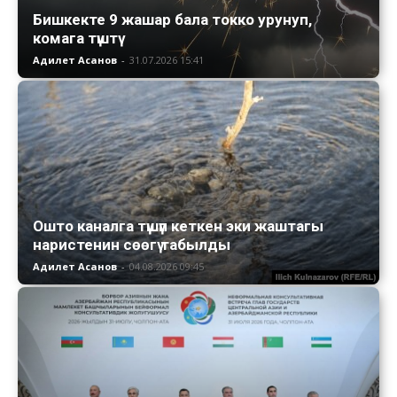
Бишкекте 9 жашар бала токко урунуп,
комага түштү
Адилет Асанов
-
31.07.2026 15:41
Ошто каналга түшүп кеткен эки жаштагы
наристенин сөөгү табылды
Адилет Асанов
-
04.08.2026 09:45