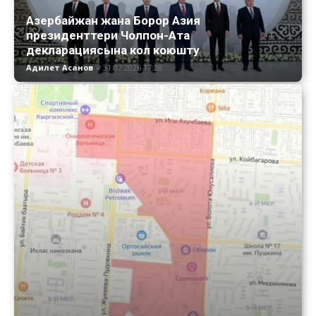
Азербайжан жана Борор Азия
президенттери Чолпон-Ата
декларациясына кол коюшту
Адилет Асанов
-
31.07.2026 17:28