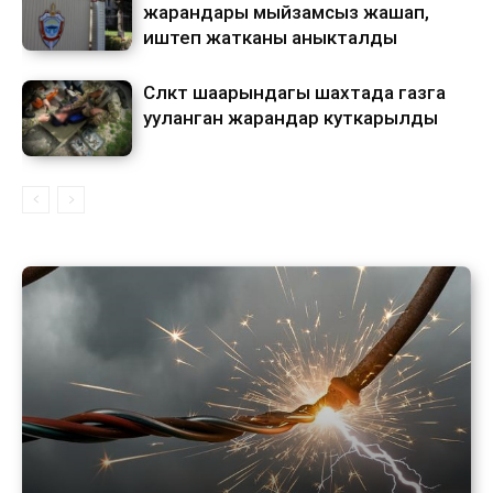
жарандары мыйзамсыз жашап,
иштеп жатканы аныкталды
Сүлүктү шаарындагы шахтада газга
ууланган жарандар куткарылды