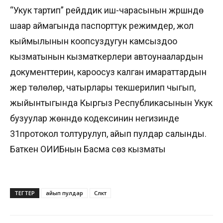
“Укук тартип” рейддик иш-чарасынын жүрүшүндө
шаар аймагында паспорттук режимдер, жол
кыймылынын коопсуздугун камсыздоо
кызматынын кызматкерлери автоунаалардын
документтерин, кароосуз калган имараттардын
жер төлөлөрү, чатырлары текшерилип чыгып,
жыйынтыгында Кыргыз Республикасынын Укук
бузуулар жөнүндө кодексинин негизинде
31протокол толтурулуп, айып пулдар салынды.
Баткен ОИИБнын Басма сөз кызматы
ТЕГТЕР
айып пулдар
Сүлүктү