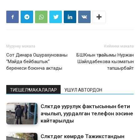
Мурунку макала
Кийинки макала
Сот Динара Ошурахунованы
БШКнын төрайымы Нуржан
“Майда бейбаштык”
Шайлдабекова кызматын
беренеси боюнча актады
тапшырбайт
ТИЕШЕЛҮҮ МАКАЛАЛАР
УШУЛ АВТОРДОН
Сүлүктүдө уурулук фактысынын бети
ачылып, уурдалган телефон ээсине
кайтарылды
Сүлүктүдөгү көмүрдө Тажикстандын