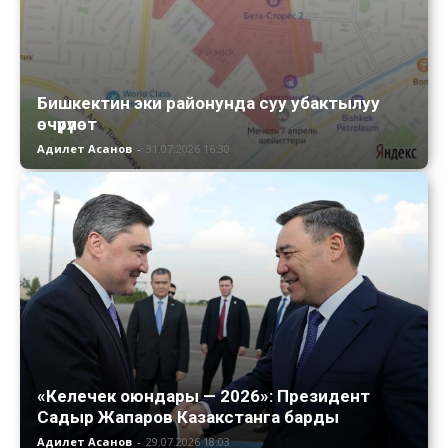
Бишкектин эки районунда суу убактылуу
өчүрүлөт
Адилет Асанов
-
31.07.2026 16:30
«Келечек оюндары — 2026»: Президент
Садыр Жапаров Казакстанга барды
Адилет Асанов
-
29.07.2026 18:03