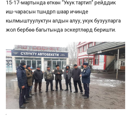
15-17-мартында өткөн “Укук тартип” рейддик
иш-чарасын түшүндүрүп шаар ичинде
кылмыштуулуктун алдын алуу, укук бузууларга
жол бербөө багытында эскертүүлөрдү беришти.
,