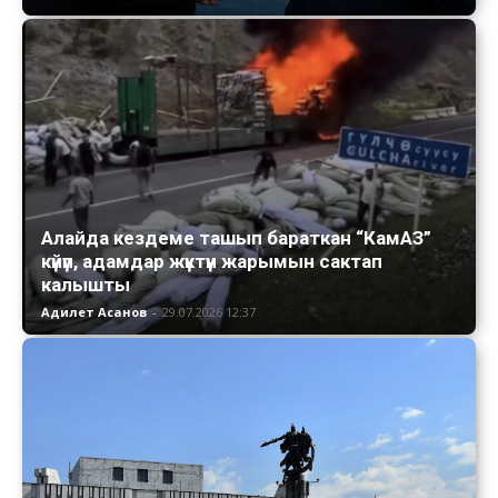
Алайда кездеме ташып бараткан “КамАЗ”
күйүп, адамдар жүктүн жарымын сактап
калышты
Адилет Асанов
-
29.07.2026 12:37