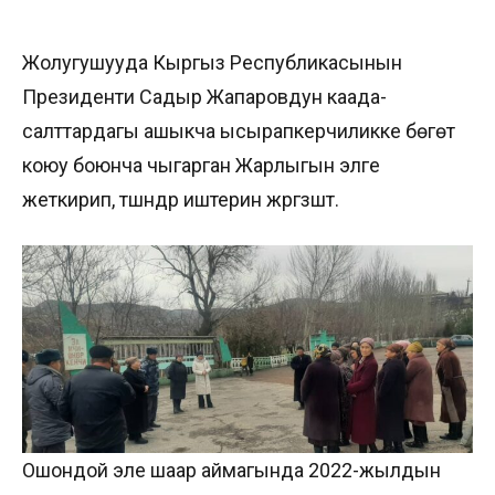
Жолугушууда Кыргыз Республикасынын
Президенти Садыр Жапаровдун каада-
салттардагы ашыкча ысырапкерчиликке бөгөт
коюу боюнча чыгарган Жарлыгын элге
жеткирип, түшүндүрүү иштерин жүргүзүштү.
Ошондой эле шаар аймагында 2022-жылдын