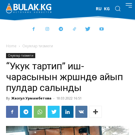
RU
KG
Home
Окуялар тизмеги
Окуялар тизмеги
“Укук тартип” иш-
чарасынын жүрүшүндө айып
пулдар салынды
By
Жазгул Урмамбетова
-
18.03.2022 16:51