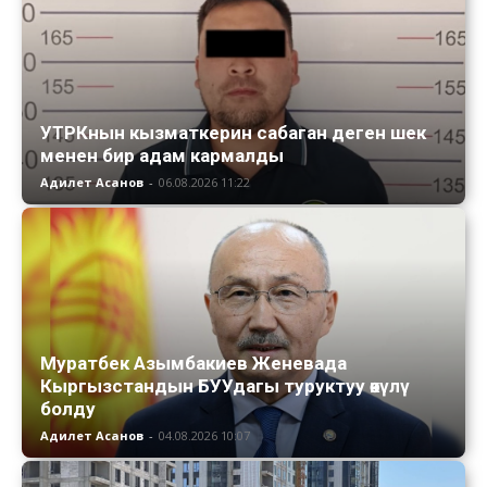
УТРКнын кызматкерин сабаган деген шек
менен бир адам кармалды
Адилет Асанов
-
06.08.2026 11:22
Муратбек Азымбакиев Женевада
Кыргызстандын БУУдагы туруктуу өкүлү
болду
Адилет Асанов
-
04.08.2026 10:07