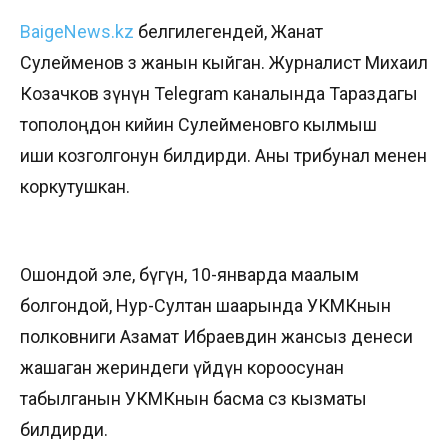
ВaigeNews.kz
белгилегендей, Жанат
Сулейменов өз жанын кыйган. Журналист Михаил
Козачков өзүнүн Telegram каналында Тараздагы
тополоңдон кийин Сулейменовго кылмыш
иши козголгонун билдирди. Аны трибунал менен
коркутушкан.
Ошондой эле, бүгүн, 10-январда маалым
болгондой, Нур-Султан шаарында УКМКнын
полковниги Азамат Ибраевдин жансыз денеси
жашаган жериндеги үйдүн короосунан
табылганын УКМКнын басма сөз кызматы
билдирди.