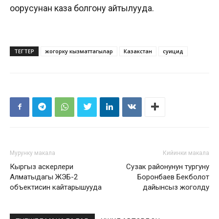
оорусунан каза болгону айтылууда.
ТЕГТЕР
жогорку кызматтагылар
Казакстан
суицид
Мурунку макала
Кийинки макала
Кыргыз аскерлери
Сузак районунун тургуну
Алматыдагы ЖЭБ-2
Боронбаев Бекболот
объектисин кайтарышууда
дайынсыз жоголду