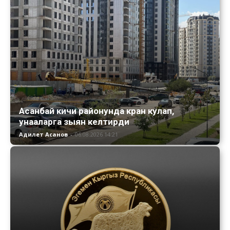
Асанбай кичи районунда кран кулап,
унааларга зыян келтирди
Адилет Асанов
-
06.08.2026 14:21