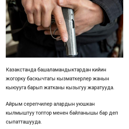
Казакстанда башаламандыктардан кийин
жогорку баскычтагы кызматкерлер жанын
кыюууга барып жатканы кызыгуу жаратууда.
Айрым серепчилер алардын уюшкан
кылмыштуу топтор менен байланышы бар деп
сыпатташууда.