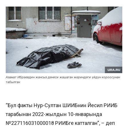
Азамат Ибраевдин жансыз денеси жашаган жериндеги үйдүн короосунан
табылган
“Бул факты Нур-Султан ШИИБнин Йесил РИИБ
тарабынан 2022-жылдын 10-январында
№227116031000018 РИИБге катталган”, – деп