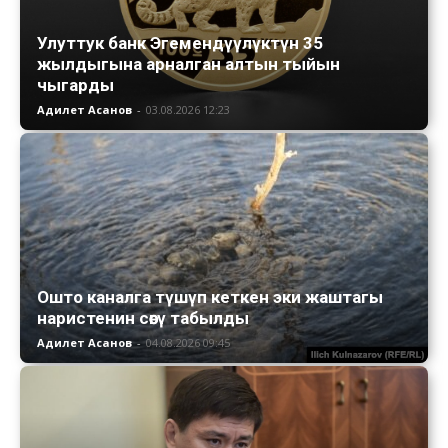
Улуттук банк Эгемендүүлүктүн 35
жылдыгына арналган алтын тыйын
чыгарды
Адилет Асанов
-
03.08.2026 12:23
Ошто каналга түшүп кеткен эки жаштагы
наристенин сөөгү табылды
Адилет Асанов
-
04.08.2026 09:45