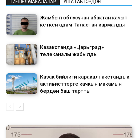
ТИЕШЕЛҮҮ МАКАЛАЛАР
УШУЛ АВТОРДОН
Жамбыл облусунан абактан качып
кеткен адам Таластан кармалды
Казакстанда «Царьград»
телеканалы жабылды
Казак бийлиги каракалпакстандык
активисттерге качкын макамын
берүүдөн баш тартты