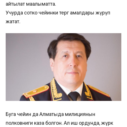
айтылат маалыматта.
Учурда сотко чейинки тергөө амалдары жүрүп
жатат.
Буга чейин да Алматыда милициянын
полковниги каза болгон. Ал иш ордунда, жүрөк