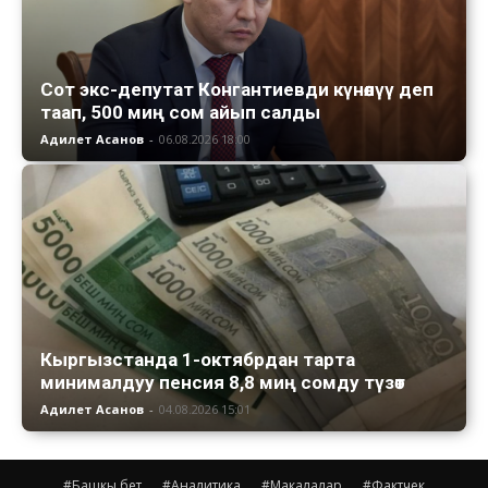
Сот экс-депутат Конгантиевди күнөөлүү деп
таап, 500 миң сом айып салды
Адилет Асанов
-
06.08.2026 18:00
Кыргызстанда 1-октябрдан тарта
минималдуу пенсия 8,8 миң сомду түзөт
Адилет Асанов
-
04.08.2026 15:01
#Башкы бет
#Аналитика
#Макалалар
#Фактчек