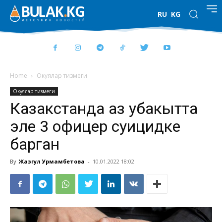
RU
KG
Home
Окуялар тизмеги
Окуялар тизмеги
Казакстанда аз убакытта
эле 3 офицер суицидке
барган
By
Жазгул Урмамбетова
-
10.01.2022 18:02