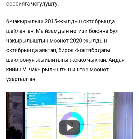
сессияга чогулушту.
6-чакырылыш 2015-жылдын октябрында
шайланган. Мыйзамдын негизи боюнча бул
чакырылыштын мөөнөтү 2020-жылдын
октябрында аяктап, бирок 4-октябрдагы
шайлоонун жыйынтыгы жокко чыккан. Андан
кийин VI чакырылыштын иштөө мөөнөтү
узартылган.