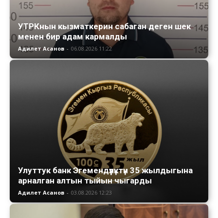
УТРКнын кызматкерин сабаган деген шек
менен бир адам кармалды
Адилет Асанов
-
06.08.2026 11:22
Улуттук банк Эгемендүүлүктүн 35 жылдыгына
арналган алтын тыйын чыгарды
Адилет Асанов
-
03.08.2026 12:23