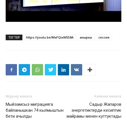
ТЕГТЕР
https://youtu.be/MxFQixW5S8A
акыркы
сессия
Мурунку макала
Кийинки макала
Мыйзамсыз миграцияга
Садыр Жапаров
байланышкан 74 кылмыштын
энергетиктерди кесиптик
бети ачылды
майрамы менен куттуктады