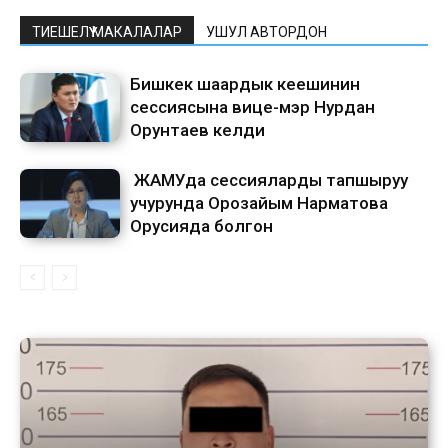
ТИЕШЕЛҮҮ МАКАЛАЛАР
УШУЛ АВТОРДОН
Бишкек шаардык кеңешинин
сессиясына вице-мэр Нурдан
Орунтаев келди
ЖАМУда сессияларды тапшыруу
учурунда Орозайым Нарматова
Орусияда болгон