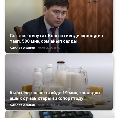
Сот экс-депутат Конгантиевди күнөөлүү деп
таап, 500 миң сом айып салды
Адилет Асанов
-
06.08.2026 18:00
Кыргызстан алты айда 19 миң тоннадан
ашык сүт азыктарын экспорттоду
Адилет Асанов
-
05.08.2026 13:34