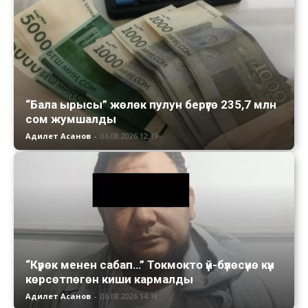
“Бала ырысы” жөлөк пулун берүүгө 235,7 млн
сом жумшалды
Адилет Асанов
-
06.08.2026 12:19
“Күрөк менен сабап…” Токмокто үй-бүлөсүнө күн
көрсөтпөгөн киши кармалды
Адилет Асанов
-
06.08.2026 14:18