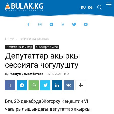
RU
KG
Home
Негизги жаңылыктар
Негизги жаңылыктар
Окуялар тизмеги
Депутаттар акыркы
сессияга чогулушту
By
Жазгул Урмамбетова
-
22.12.2021 11:12
Бүгүн, 22-декабрда Жогорку Кеңештин VI
чакырылышындагы депутаттар акыркы