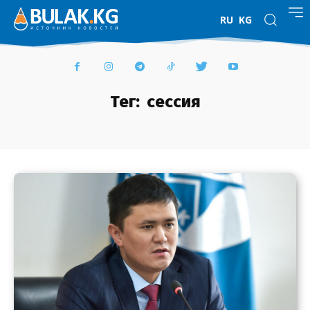
RU
KG
Тег:
сессия