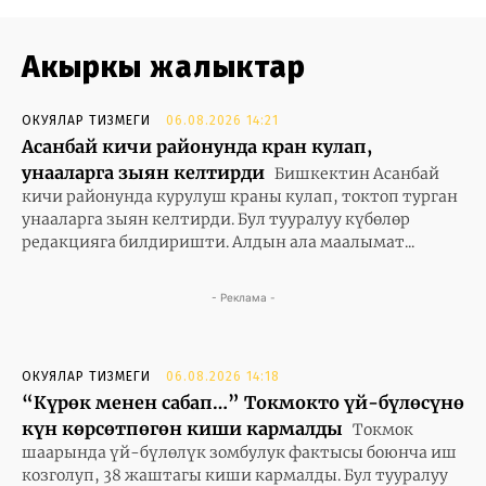
Акыркы жаңлыктар
ОКУЯЛАР ТИЗМЕГИ
06.08.2026 14:21
Асанбай кичи районунда кран кулап,
унааларга зыян келтирди
Бишкектин Асанбай
кичи районунда курулуш краны кулап, токтоп турган
унааларга зыян келтирди. Бул тууралуу күбөлөр
редакцияга билдиришти. Алдын ала маалымат...
- Реклама -
ОКУЯЛАР ТИЗМЕГИ
06.08.2026 14:18
“Күрөк менен сабап…” Токмокто үй-бүлөсүнө
күн көрсөтпөгөн киши кармалды
Токмок
шаарында үй-бүлөлүк зомбулук фактысы боюнча иш
козголуп, 38 жаштагы киши кармалды. Бул тууралуу