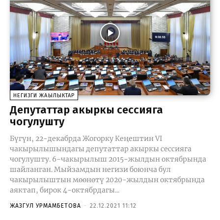
НЕГИЗГИ ЖАҢЫЛЫКТАР
Депутаттар акыркы сессияга
чогулушту
Бүгүн, 22-декабрда Жогорку Кеңештин VI
чакырылышындагы депутаттар акыркы сессияга
чогулушту. 6-чакырылыш 2015-жылдын октябрында
шайланган. Мыйзамдын негизи боюнча бул
чакырылыштын мөөнөтү 2020-жылдын октябрында
аяктап, бирок 4-октябрдагы...
ЖАЗГУЛ УРМАМБЕТОВА
-
22.12.2021 11:12