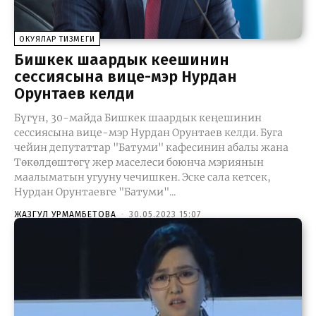
ОКУЯЛАР ТИЗМЕГИ
Бишкек шаардык кеңешинин
сессиясына вице-мэр Нурдан
Орунтаев келди
Бүгүн, 30-майда Бишкек шаардык кеңешинин
сессиясына вице-мэр Нурдан Орунтаев келди. Буга
чейин депутаттар "Батуми" кафесинин абалы жана
Төкөлдөштөгү жер маселеси боюнча мэриянын
маалыматын угууну чечишкен. Эске сала кетсек,
Нурдан Орунтаевге "Батуми"...
ЖАЗГУЛ УРМАМБЕТОВА
-
30.05.2023 15:07