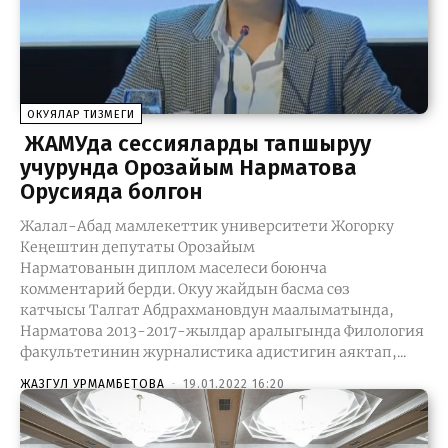
ОКУЯЛАР ТИЗМЕГИ
ЖАМУда сессияларды тапшыруу
учурунда Орозайым Нарматова
Орусияда болгон
Жалал-Абад мамлекеттик университети Жогорку
Кеңештин депутаты Орозайым
Нарматованын диплом маселеси боюнча
комментарий берди. Окуу жайдын басма сөз
катчысы Талгат Абдрахмановдун маалыматында,
Нарматова 2013-2017-жылдар аралыгында Филология
факультетинин журналистика адистигин аяктап,...
ЖАЗГУЛ УРМАМБЕТОВА
-
19.01.2022 16:20