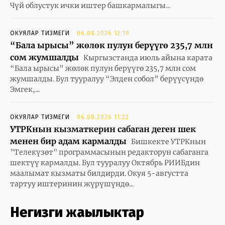
Чүй облустук ички иштер башкармалыгы...
ОКУЯЛАР ТИЗМЕГИ
06.08.2026 12:19
“Бала ырысы” жөлөк пулун берүүгө 235,7 млн
сом жумшалды
Кыргызстанда июль айына карата
“Бала ырысы” жөлөк пулун берүүгө 235,7 млн сом
жумшалды. Бул тууралуу “Элден собол” берүүсүндө
Эмгек,...
ОКУЯЛАР ТИЗМЕГИ
06.08.2026 11:22
УТРКнын кызматкерин сабаган деген шек
менен бир адам кармалды
Бишкекте УТРКнын
"Телекүзөт" программасынын редакторун сабаганга
шектүү кармалды. Бул тууралуу Октябрь РИИБдин
маалымат кызматы билдирди. Окуя 5-августта
тартуу иштеринин жүрүшүндө...
Негизги жаңылыктар