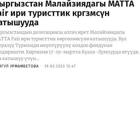
ыргызстан Малайзиядагы MATTA
air ири туристтик көргөзмөсүнө
атышууда
ргызстандын делегациясы алгач ирет Малайзиядагы
TTA Fair ири туристтик көргөзмөсүнө катышууда. Бул
уралуу Туризмди өнүктүрүүнү колдоо фондунан
 Көргөзмө 17-19-мартта Куала-Лумпурда өтүүдө.
а катышуу үчүн...
ЗГУЛ УРМАМБЕТОВА
-
19.03.2023 12:47