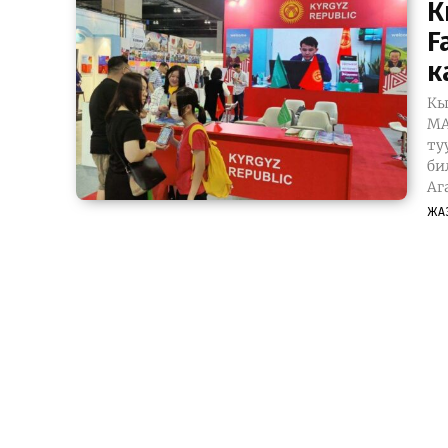
К
F
к
Кы
MA
ту
билдиришти.
Аг
ЖА