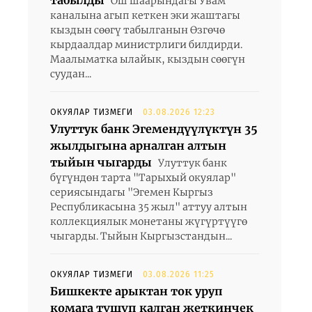
табылды
Ош шаарындагы Увам
каналына агып кеткен эки жаштагы
кыздын сөөгү табылганын Өзгөчө
кырдаалдар министрлиги билдирди.
Маалыматка ылайык, кыздын сөөгүн
суудан...
ОКУЯЛАР ТИЗМЕГИ
03.08.2026 12:23
Улуттук банк Эгемендүүлүктүн 35
жылдыгына арналган алтын
тыйын чыгарды
Улуттук банк
бүгүндөн тарта "Тарыхый окуялар"
сериясындагы "Эгемен Кыргыз
Республикасына 35 жыл" аттуу алтын
коллекциялык монетаны жүгүртүүгө
чыгарды. Тыйын Кыргызстандын...
ОКУЯЛАР ТИЗМЕГИ
03.08.2026 11:25
Бишкекте арыктан ток уруп
комага түшүп калган жеткинчек