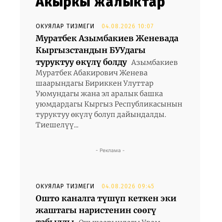
Акыркы жаңлыктар
ОКУЯЛАР ТИЗМЕГИ
04.08.2026 10:07
Муратбек Азымбакиев Женевада
Кыргызстандын БУУдагы
туруктуу өкүлү болду
Азымбакиев
Муратбек Абакирович Женева
шаарындагы Бириккен Улуттар
Уюмундагы жана эл аралык башка
уюмдардагы Кыргыз Республикасынын
туруктуу өкүлү болуп дайындалды.
Тиешелүү...
- Реклама -
ОКУЯЛАР ТИЗМЕГИ
04.08.2026 09:45
Ошто каналга түшүп кеткен эки
жаштагы наристенин сөөгү