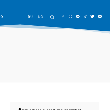
ОО
RU
KG