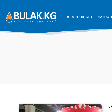
#БАШКЫ БЕТ
#АНАЛ
О