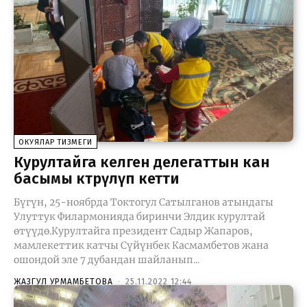
ОКУЯЛАР ТИЗМЕГИ
Курултайга келген делегаттын кан
басымы көтөрүлүп кетти
Бүгүн, 25-ноябрда Токтогул Сатылганов атындагы
Улуттук Филармонияда биринчи Элдик курултай
өтүүдө.Курултайга президент Садыр Жапаров,
мамлекеттик катчы Сүйүнбек Касмамбетов жана
ошондой эле 7 дубандан шайланып...
ЖАЗГУЛ УРМАМБЕТОВА
-
25.11.2022 12:44