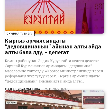
ОКУЯЛАР ТИЗМЕГИ
Кыргыз армиясындагы
“дедовщинанын” айынан алты айда
алты бала өлдү, – делегат
Кемин районунан Элдик Курултайга келген делегат
Сартпай Курманалиев армиядагы “дедовщина”
маселесине токтолду. «Коргоо министрлигинде терең
реформаны жүргүзүү керек. Кыргыз армиясындагы
“дедовщинанын” айынан алты айда алты...
ЖАЗГУЛ УРМАМБЕТОВА
-
25.11.2022 16:48