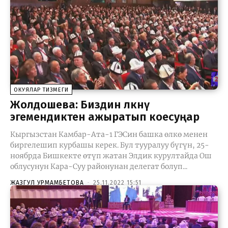
ОКУЯЛАР ТИЗМЕГИ
Жолдошева: Биздин өлкөнү
эгемендиктен ажыратып коесуңар
Кыргызстан Камбар-Ата-1 ГЭСин башка өлкө менен
биргелешип курбашы керек. Бул тууралуу бүгүн, 25-
ноябрда Бишкекте өтүп жатан Элдик курултайда Ош
облусунун Кара-Суу районунан делегат болуп...
ЖАЗГУЛ УРМАМБЕТОВА
-
25.11.2022 15:51