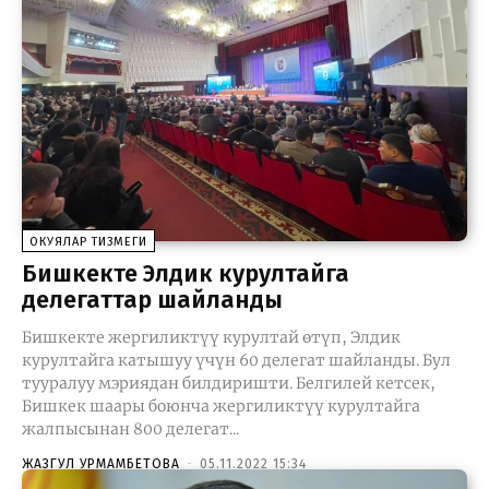
ОКУЯЛАР ТИЗМЕГИ
Бишкекте Элдик курултайга
делегаттар шайланды
Бишкекте жергиликтүү курултай өтүп, Элдик
курултайга катышуу үчүн 60 делегат шайланды. Бул
тууралуу мэриядан билдиришти. Белгилей кетсек,
Бишкек шаары боюнча жергиликтүү курултайга
жалпысынан 800 делегат...
ЖАЗГУЛ УРМАМБЕТОВА
-
05.11.2022 15:34