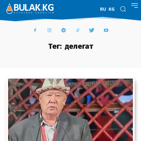
RU
KG
Тег:
делегат