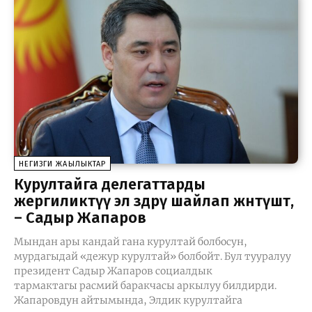
НЕГИЗГИ ЖАҢЫЛЫКТАР
Курултайга делегаттарды
жергиликтүү эл өздөрү шайлап жөнөтүшөт,
– Садыр Жапаров
Мындан ары кандай гана курултай болбосун,
мурдагыдай «дежур курултай» болбойт. Бул тууралуу
президент Садыр Жапаров социалдык
тармактагы расмий баракчасы аркылуу билдирди.
Жапаровдун айтымында, Элдик курултайга