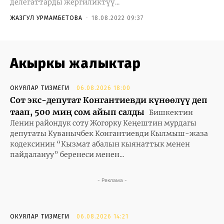
делегаттарды жергиликтүү...
ЖАЗГУЛ УРМАМБЕТОВА
-
18.08.2022 09:37
Акыркы жаңлыктар
ОКУЯЛАР ТИЗМЕГИ
06.08.2026 18:00
Сот экс-депутат Конгантиевди күнөөлүү деп
таап, 500 миң сом айып салды
Бишкектин
Ленин райондук соту Жогорку Кеңештин мурдагы
депутаты Куванычбек Конгантиевди Кылмыш-жаза
кодексинин “Кызмат абалын кыянаттык менен
пайдалануу” беренеси менен...
- Реклама -
ОКУЯЛАР ТИЗМЕГИ
06.08.2026 14:21