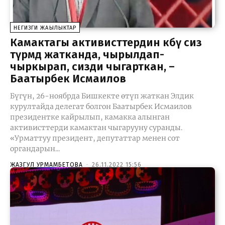
НЕГИЗГИ ЖАҢЫЛЫКТАР
Камактагы активисттердин көбү сиз
түрмөдө жатканда, чырылдап-
чыркырап, сизди чыгарткан, –
Баатырбек Исмаилов
Бүгүн, 26-ноябрда Бишкекте өтүп жаткан Элдик
курултайда делегат болгон Баатырбек Исмаилов
президентке кайрылып, камакка алынган
активисттерди камактан чыгарууну суранды.
«Урматтуу президент, депутаттар менен сот
органдарын...
ЖАЗГУЛ УРМАМБЕТОВА
-
26.11.2022 15:56