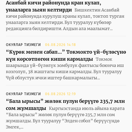
Асанбай кичи районунда кран кулап,
унааларга зыян келтирди
Бишкектин Асанбай
кичи районунда курулуш краны кулап, токтоп турган
унааларга зыян келтирди. Бул тууралуу күбөлөр
редакцияга билдиришти. Алдын ала маалымат...
ОКУЯЛАР ТИЗМЕГИ
06.08.2026 14:18
“Күрөк менен сабап…” Токмокто үй-бүлөсүнө
күн көрсөтпөгөн киши кармалды
Токмок
шаарында үй-бүлөлүк зомбулук фактысы боюнча иш
козголуп, 38 жаштагы киши кармалды. Бул тууралуу
Чүй облустук ички иштер башкармалыгы...
ОКУЯЛАР ТИЗМЕГИ
06.08.2026 12:19
“Бала ырысы” жөлөк пулун берүүгө 235,7 млн
сом жумшалды
Кыргызстанда июль айына карата
“Бала ырысы” жөлөк пулун берүүгө 235,7 млн сом
жумшалды. Бул тууралуу “Элден собол” берүүсүндө
Эмгек,...