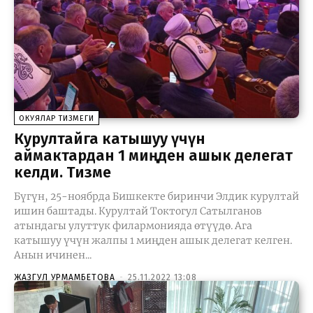
ОКУЯЛАР ТИЗМЕГИ
Курултайга катышуу үчүн
аймактардан 1 миңден ашык делегат
келди. Тизме
Бүгүн, 25-ноябрда Бишкекте биринчи Элдик курултай
ишин баштады. Курултай Токтогул Сатылганов
атындагы улуттук филармонияда өтүүдө. Ага
катышуу үчүн жалпы 1 миңден ашык делегат келген.
Анын ичинен...
ЖАЗГУЛ УРМАМБЕТОВА
-
25.11.2022 13:08