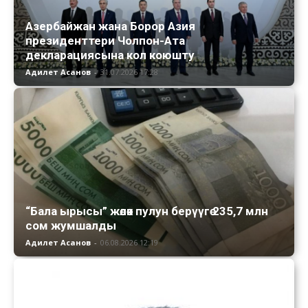
Азербайжан жана Борор Азия
президенттери Чолпон-Ата
декларациясына кол коюшту
Адилет Асанов
-
31.07.2026 17:28
“Бала ырысы” жөлөк пулун берүүгө 235,7 млн
сом жумшалды
Адилет Асанов
-
06.08.2026 12:19