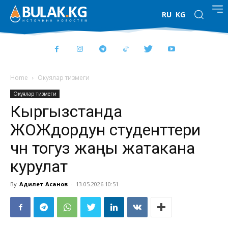
RU
KG
Home
Окуялар тизмеги
Окуялар тизмеги
Кыргызстанда
ЖОЖдордун студенттери
үчүн тогуз жаңы жатакана
курулат
By
Адилет Асанов
-
13.05.2026 10:51