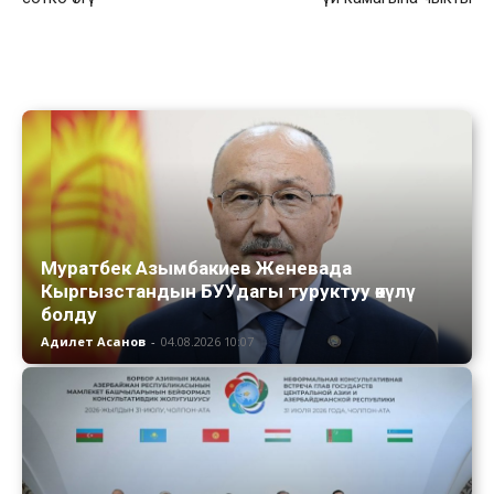
Муратбек Азымбакиев Женевада
Кыргызстандын БУУдагы туруктуу өкүлү
болду
Адилет Асанов
-
04.08.2026 10:07