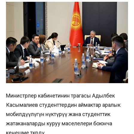
Министрлер кабинетинин төрагасы Адылбек
Касымалиев студенттердин аймактар аралык
мобилдүүлүгүн өнүктүрүү жана студенттик
жатаканаларды куруу маселелери боюнча
кеңешме өткөрдү.