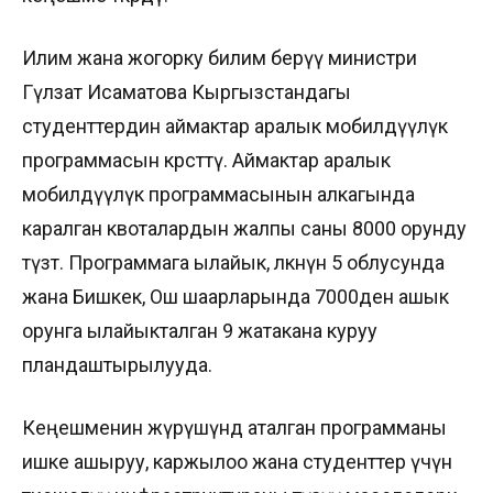
Илим жана жогорку билим берүү министри
Гүлзат Исаматова Кыргызстандагы
студенттердин аймактар аралык мобилдүүлүк
программасын көрсөттү. Аймактар аралык
мобилдүүлүк программасынын алкагында
каралган квоталардын жалпы саны 8000 орунду
түзөт. Программага ылайык, өлкөнүн 5 облусунда
жана Бишкек, Ош шаарларында 7000ден ашык
орунга ылайыкталган 9 жатакана куруу
пландаштырылууда.
Кеңешменин жүрүшүндө аталган программаны
ишке ашыруу, каржылоо жана студенттер үчүн