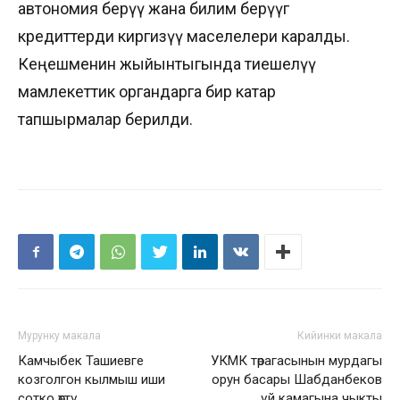
автономия берүү жана билим берүүгө
кредиттерди киргизүү маселелери каралды.
Кеңешменин жыйынтыгында тиешелүү
мамлекеттик органдарга бир катар
тапшырмалар берилди.
Мурунку макала
Кийинки макала
Камчыбек Ташиевге
УКМК төрагасынын мурдагы
козголгон кылмыш иши
орун басары Шабданбеков
сотко өттү
үй камагына чыкты