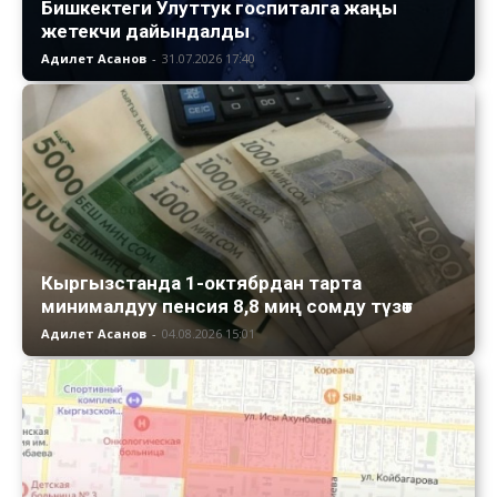
Бишкектеги Улуттук госпиталга жаңы
жетекчи дайындалды
Адилет Асанов
-
31.07.2026 17:40
Кыргызстанда 1-октябрдан тарта
минималдуу пенсия 8,8 миң сомду түзөт
Адилет Асанов
-
04.08.2026 15:01