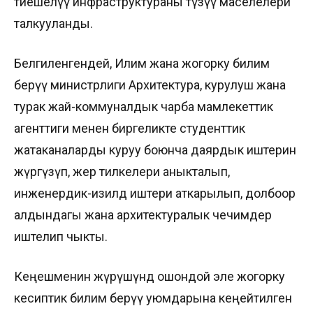
тиешелүү инфраструктураны түзүү маселелери
талкууланды.
Белгиленгендей, Илим жана жогорку билим
берүү министрлиги Архитектура, курулуш жана
турак жай-коммуналдык чарба мамлекеттик
агенттиги менен биргеликте студенттик
жатаканаларды куруу боюнча даярдык иштерин
жүргүзүп, жер тилкелери аныкталып,
инженердик-изилдөө иштери аткарылып, долбоор
алдындагы жана архитектуралык чечимдер
иштелип чыкты.
Кеңешменин жүрүшүндө ошондой эле жогорку
кесиптик билим берүү уюмдарына кеңейтилген