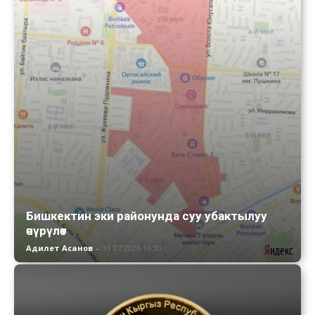
Бишкектин эки районунда суу убактылуу
өчүрүлөт
Адилет Асанов
-
31.07.2026 16:30