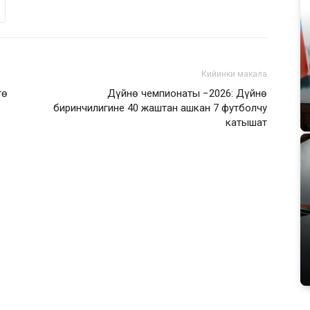
Кийинки макала
гө
Дүйнө чемпионаты −2026: Дүйнө
биринчилигине 40 жаштан ашкан 7 футболчу
катышат