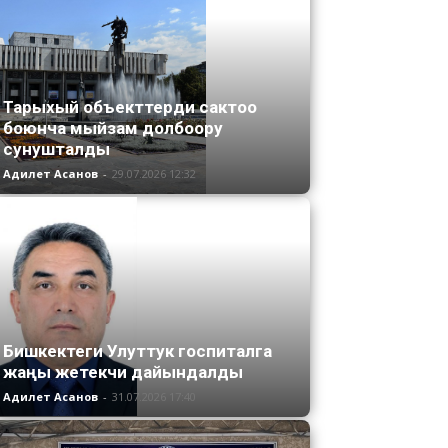
Тарыхый объекттерди сактоо
боюнча мыйзам долбоору
сунушталды
Адилет Асанов
-
29.07.2026 12:32
Бишкектеги Улуттук госпиталга
жаңы жетекчи дайындалды
Адилет Асанов
-
31.07.2026 17:40