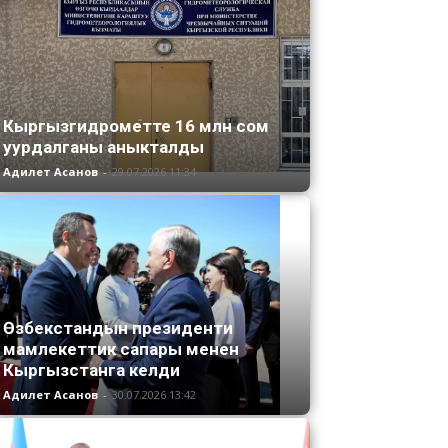
Кыргызгидрометте 16 млн сом
уурдалганы аныкталды
Адилет Асанов
-
29.07.2026 11:34
Өзбекстандын президенти
мамлекеттик сапары менен
Кыргызстанга келди
Адилет Асанов
-
30.07.2026 13:42