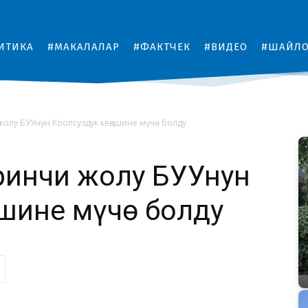
ИТИКА
#МАКАЛАЛАР
#ФАКТЧЕК
#ВИДЕО
#ШАЙЛ
олу БУУнун Коопсуздук кеңешине мүчө болду
ринчи жолу БУУнун
ешине мүчө болду