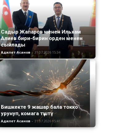
Садыр Жапаров менен Ильхам
Алиев бири-бирин орден менен
сыйлады
Адилет Асанов
-
31.07.2026 15:34
Бишкекте 9 жашар бала токко
урунуп, комага түштү
Адилет Асанов
-
31.07.2026 15:41