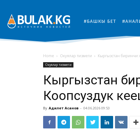
#БАШКЫ БЕТ
#АНАЛ
Home
Окуялар тизмеги
Кыргызстан биринчи ж
Окуялар тизмеги
Кыргызстан би
Коопсуздук кең
By
Адилет Асанов
-
04.06.2026 09:53