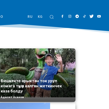
ОО
RU
KG
Бишкекте арыктан ток уруп
комага түшүп калган жеткинчек
каза болду
Адилет Асанов
-
03.08.2026 11:25