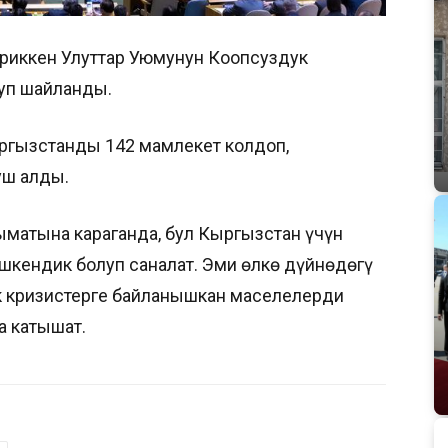
риккен Улуттар Уюмунун Коопсуздук
луп шайланды.
гызстанды 142 мамлекет колдоп,
уш алды.
матына караганда, бул Кыргызстан үчүн
шкендик болуп саналат. Эми өлкө дүйнөдөгү
к кризистерге байланышкан маселелерди
а катышат.