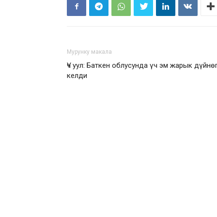
Мурунку макала
Үч уул: Баткен облусунда үч эм жарык дүйнө
келди