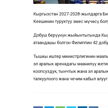
Кыргызстан 2027-2028-жылдарга Би
Кеңешинин туруктуу эмес мүчөсү бо
Добуш берүүнүн жыйынтыгында Кыр
атаандашы болгон Филиппин 42 доб
Тышкы иштер министрлигинин маалы
эл аралык аренадагы маанилүү жети
коопсуздук, тынчтык жана эл аралы
талкуулоого жана чечим кабыл алууг