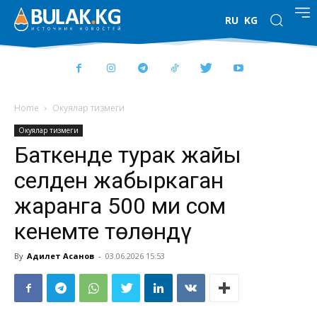
RU
KG
Home
Окуялар тизмеги
Окуялар тизмеги
Баткенде турак жайы
селден жабыркаган
жаранга 500 миң сом
кенемте төлөндү
By
Адилет Асанов
-
03.06.2026 15:53