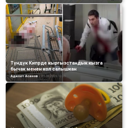
Түндүк Кипрде кыргызстандык кызга
бычак менен кол салышкан
Адилет Асанов
-
05.08.2026 10:09