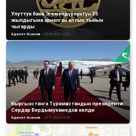
Улуттук банк Эгемендүүлүктүн 35
жылдыгына арналган алтын тыйын
чыгарды
Адилет Асанов
-
03.08.2026 12:23
Кыргызстанга Түркмөнстандын президенти
Сердар Бердымухамедов келди
Адилет Асанов
-
31.07.2026 11:29