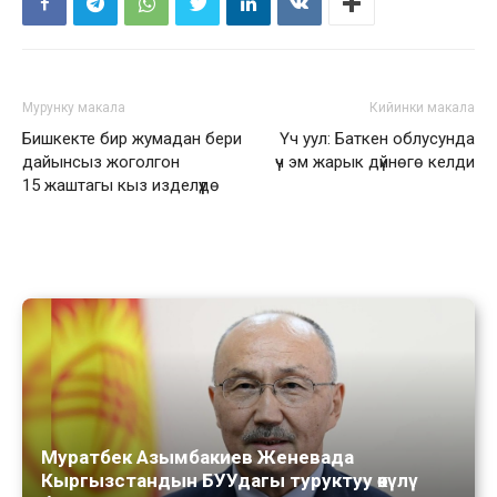
Мурунку макала
Кийинки макала
Бишкекте бир жумадан бери
Үч уул: Баткен облусунда
дайынсыз жоголгон
үч эм жарык дүйнөгө келди
15 жаштагы кыз изделүүдө
Муратбек Азымбакиев Женевада
Кыргызстандын БУУдагы туруктуу өкүлү