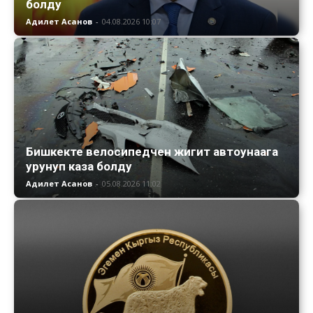
болду
Адилет Асанов
-
04.08.2026 10:07
Бишкекте велосипедчен жигит автоунаага
урунуп каза болду
Адилет Асанов
-
05.08.2026 11:02