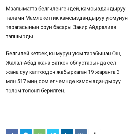
Маалыматта белгиленгендей, камсыздандыруу
төлөмүн Мамлекеттик камсыздандыруу уюмунун
төрагасынын орун басары Закир Айдралиев
тапшырды.
Белгилей кетсек, күн мурун уюм тарабынан Ош,
Жалал-Абад жана Баткен облустарында сел
жана суу каптоодон жабыркаган 19 жаранга 3
млн 517 миң сом өлчөмүндө камсыздандыруу
төлөмү төлөнүп берилген.