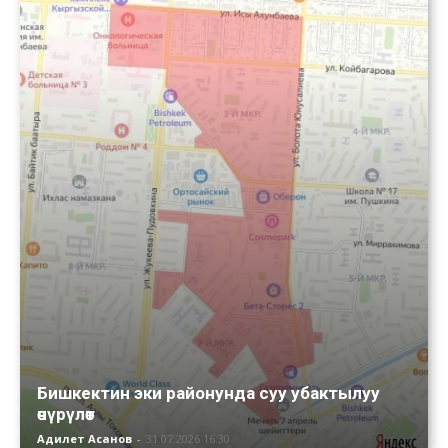
Бишкектин эки районунда суу убактылуу
өчүрүлөт
Адилет Асанов
-
31.07.2026 16:30