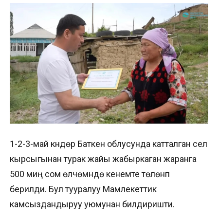
1-2-3-май күндөрү Баткен облусунда катталган сел
кырсыгынан турак жайы жабыркаган жаранга
500 миң сом өлчөмүндө кенемте төлөнүп
берилди. Бул тууралуу Мамлекеттик
камсыздандыруу уюмунан билдиришти.