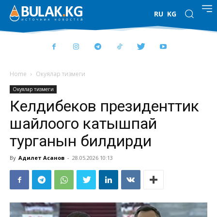
RU
KG
Home
Окуялар тизмеги
Окуялар тизмеги
Келдибеков президенттик
шайлоого катышпай
турганын билдирди
By
Адилет Асанов
-
28.05.2026 10:13