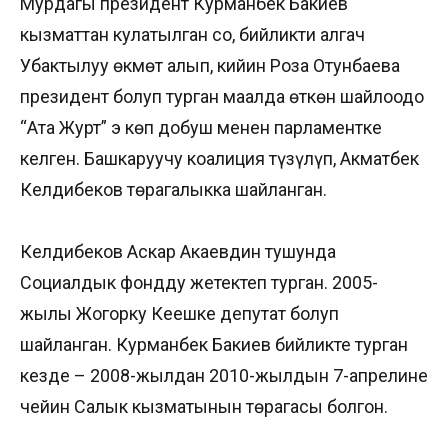
Мурдагы президент Курманбек Бакиев
кызматтан кулатылган соң, бийликти алгач
Убактылуу өкмөт алып, кийин Роза Отунбаева
президент болуп турган маалда өткөн шайлоодо
“Ата Журт” эң көп добуш менен парламентке
келген. Башкаруучу коалиция түзүлүп, Акматбек
Келдибеков төрагалыкка шайланган.
Келдибеков Аскар Акаевдин тушунда
Социалдык фондду жетектеп турган. 2005-
жылы Жогорку Кеңешке депутат болуп
шайланган. Курманбек Бакиев бийликте турган
кезде – 2008-жылдан 2010-жылдын 7-апрелине
чейин Салык кызматынын төрагасы болгон.