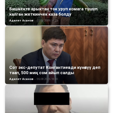
Бишкекте арыктан ток уруп комага түшүп
калган жеткинчек каза болду
Адилет Асанов
-
03.08.2026 11:25
Сот экс-депутат Конгантиевди күнөөлүү деп
таап, 500 миң сом айып салды
Адилет Асанов
-
06.08.2026 18:00