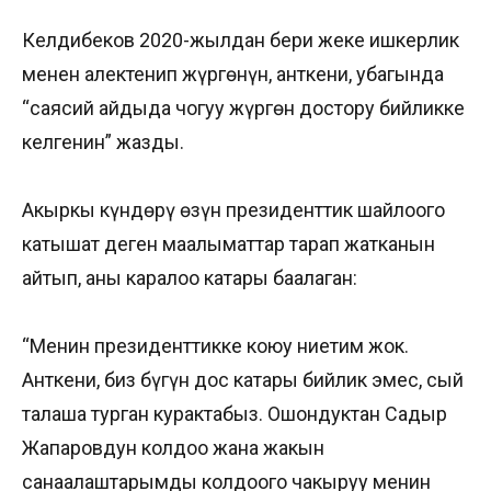
Келдибеков 2020-жылдан бери жеке ишкерлик
менен алектенип жүргөнүн, анткени, убагында
“саясий айдыңда чогуу жүргөн достору бийликке
келгенин” жазды.
Акыркы күндөрү өзүн президенттик шайлоого
катышат деген маалыматтар тарап жатканын
айтып, аны каралоо катары баалаган:
“Менин президенттикке коюу ниетим жок.
Анткени, биз бүгүн дос катары бийлик эмес, сый
талаша турган курактабыз. Ошондуктан Садыр
Жапаровдун колдоо жана жакын
санаалаштарымды колдоого чакыруу менин