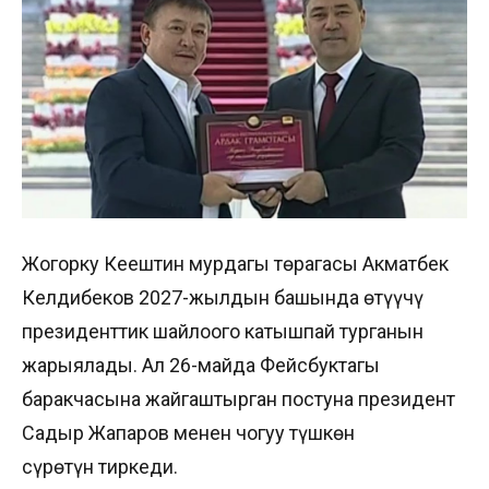
Жогорку Кеңештин мурдагы төрагасы Акматбек
Келдибеков 2027-жылдын башында өтүүчү
президенттик шайлоого катышпай турганын
жарыялады. Ал 26-майда Фейсбуктагы
баракчасына жайгаштырган постуна президент
Садыр Жапаров менен чогуу түшкөн
сүрөтүн тиркеди.