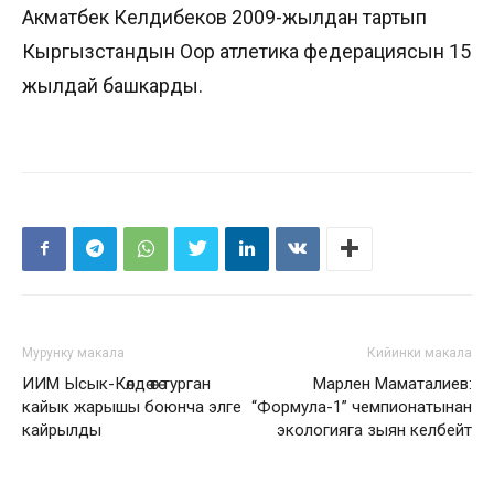
Акматбек Келдибеков 2009-жылдан тартып
Кыргызстандын Оор атлетика федерациясын 15
жылдай башкарды.
Мурунку макала
Кийинки макала
ИИМ Ысык-Көлдө өтө турган
Марлен Маматалиев:
кайык жарышы боюнча элге
“Формула-1” чемпионатынан
кайрылды
экологияга зыян келбейт