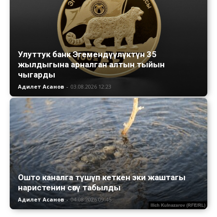
Улуттук банк Эгемендүүлүктүн 35
жылдыгына арналган алтын тыйын
чыгарды
Адилет Асанов
-
03.08.2026 12:23
Ошто каналга түшүп кеткен эки жаштагы
наристенин сөөгү табылды
Адилет Асанов
-
04.08.2026 09:45