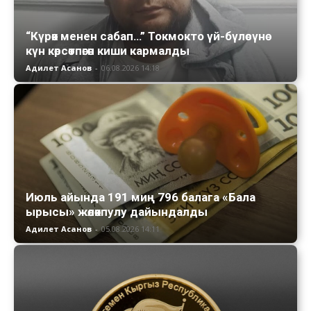
“Күрөк менен сабап…” Токмокто үй-бүлөсүнө
күн көрсөтпөгөн киши кармалды
Адилет Асанов
-
06.08.2026 14:18
Июль айында 191 миң 796 балага «Бала
ырысы» жөлөкпулу дайындалды
Адилет Асанов
-
05.08.2026 14:11