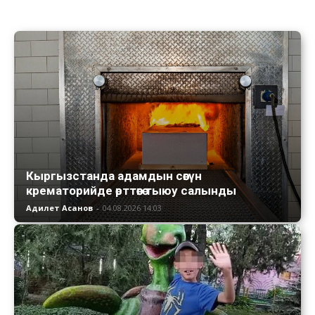
Кыргызстанда адамдын сөөгүн
крематорийде өрттөөгө тыюу салынды
Адилет Асанов
-
04.08.2026 14:03