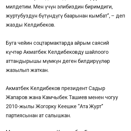
милдетим. Мен үчүн элибиздин биримдиги,
журтубуздун бүтүндүгү баарынан кымбат”, – деп
жазды Келдибеков.
Буга чейин соцтармактарда айрым саясий
күчтөр Акматбек Келдибековду шайлоого
аттандырышы мүмкүн деген билдирүүлөр
жазылып жаткан.
Акматбек Келдибеков президент Садыр
Жапаров жана Камчыбек Ташиев менен чогуу
2010-жылы Жогорку Кеңешке “Ата Журт”
партиясынан ат салышкан.