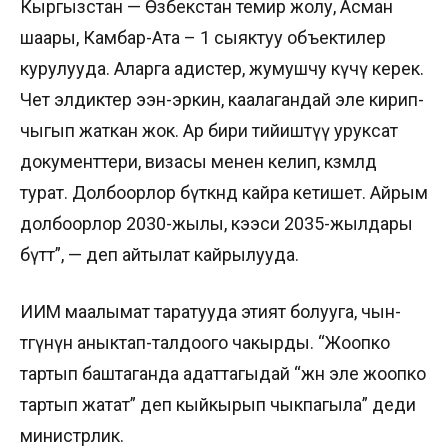
Кыргызстан — Өзбекстан темир жолу, Асман
шаары, Камбар-Ата – 1 сыяктуу объектилер
курулууда. Аларга адистер, жумушчу күчү керек.
Чет элдиктер ээн-эркин, каалагандай эле кирип-
чыгып жаткан жок. Ар бири тийиштүү уруксат
документтери, визасы менен келип, көзөмөлдө
турат. Долбоорлор бүткөндө кайра кетишет. Айрым
долбоорлор 2030-жылы, кээси 2035-жылдары
бүтөт”, — деп айтылат кайрылууда.
ИИМ маалымат таратууда этият болууга, чын-
төгүнүн аныктап-талдоого чакырды. “Жоопко
тартып баштаганда адаттагыдай “жөн эле жоопко
тартып жатат” деп кыйкырып чыкпагыла” деди
министрлик.