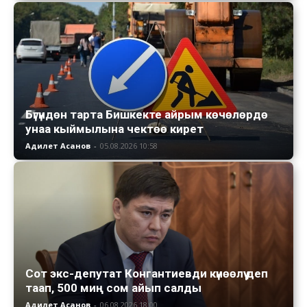
Бүгүндөн тарта Бишкекте айрым көчөлөрдө
унаа кыймылына чектөө кирет
Адилет Асанов
-
05.08.2026 10:58
Сот экс-депутат Конгантиевди күнөөлүү деп
таап, 500 миң сом айып салды
Адилет Асанов
-
06.08.2026 18:00