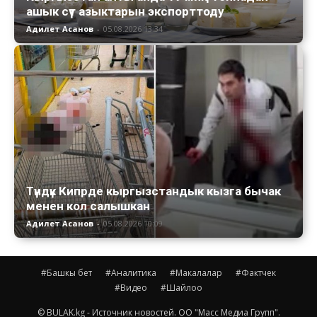
ашык сүт азыктарын экспорттоду
Адилет Асанов
-
05.08.2026 13:34
Түндүк Кипрде кыргызстандык кызга бычак
менен кол салышкан
Адилет Асанов
-
05.08.2026 10:09
#Башкы бет
#Аналитика
#Макалалар
#Фактчек
#Видео
#Шайлоо
© BULAK.kg - Источник новостей. ОО "Масс Медиа Групп".