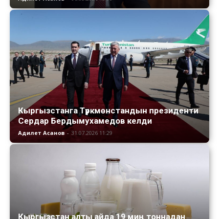
Кыргызстанга Түркмөнстандын президенти
Сердар Бердымухамедов келди
Адилет Асанов
-
31.07.2026 11:29
Кыргызстан алты айда 19 миң тоннадан