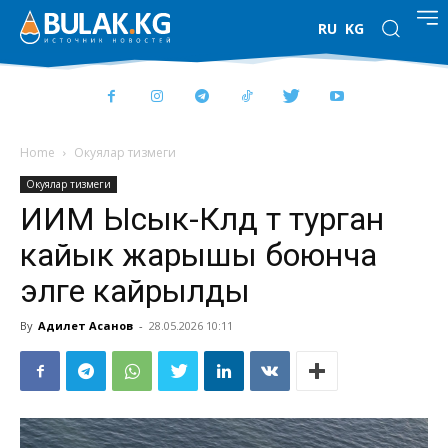
RU
KG
Home
Окуялар тизмеги
Окуялар тизмеги
ИИМ Ысык-Көлдө өтө турган
кайык жарышы боюнча
элге кайрылды
By
Адилет Асанов
-
28.05.2026 10:11