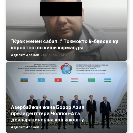
“Күрөк менен сабап…” Токмокто үй-бүлөсүнө күн
көрсөтпөгөн киши кармалды
Адилет Асанов
-
06.08.2026 14:18
Азербайжан жана Борор Азия
президенттери Чолпон-Ата
декларациясына кол коюшту
Адилет Асанов
-
31.07.2026 17:28