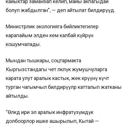
кайыктар заманбап келип, майы акпагыдай
болуп жабдылган”, — деп айтылат билдирүүдө.
Министрлик экологияга бийликтегилер
карапайым элден кем калбай күйөрүн
кошумчалады.
Мындан тышкары, соцтармакта
Кыргызстандагы чет өлкөлүк жумушчуларга
карата улут аралык кастык, жек көрүүнү күчөтө
турган чагымчыл билдирүүлөр катталып жатканы
айтылды.
“Өлкөдө ири эл аралык инфратүзүмдүк
долбоорлор ишке ашырылып, Кытай —