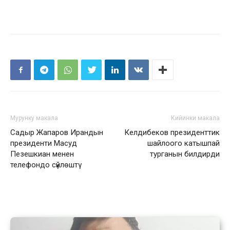
Мурунку макала
Кийинки макала
Садыр Жапаров Ирандын
Келдибеков президенттик
президенти Масуд
шайлоого катышпай
Пезешкиан менен
турганын билдирди
телефондо сүйлөштү