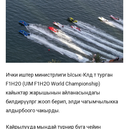
Ички иштер министрлиги Ысык-Көлдө өтө турган
F1H2O (UIM F1H2O World Championship)
кайыктар жарышынын айланасындагы
билдирүүлөргө жооп берип, элди чагымчылыкка
алдырбоого чакырды.
Кайрылууда мындай турнир буга чейин