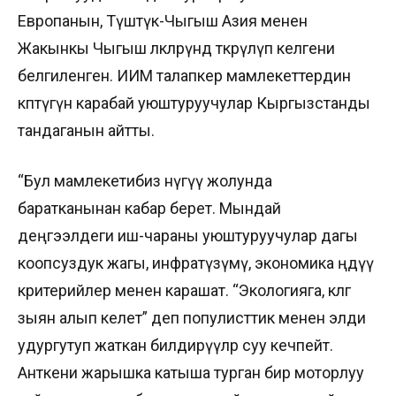
Европанын, Түштүк-Чыгыш Азия менен
Жакынкы Чыгыш өлкөлөрүндө өткөрүлүп келгени
белгиленген. ИИМ талапкер мамлекеттердин
көптүгүнө карабай уюштуруучулар Кыргызстанды
тандаганын айтты.
“Бул мамлекетибиз өнүгүү жолунда
баратканынан кабар берет. Мындай
деңгээлдеги иш-чараны уюштуруучулар дагы
коопсуздук жагы, инфратүзүмү, экономика өңдүү
критерийлер менен карашат. “Экологияга, көлгө
зыян алып келет” деп популисттик менен элди
удургутуп жаткан билдирүүлөр суу кечпейт.
Анткени жарышка катыша турган бир моторлуу