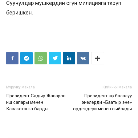
Суучулдар мушкердин сөөгүн милицияга өткөрүп
беришкен.
Мурунку макала
Кийинки макала
Президент Садыр Жапаров
Президент көп балалуу
иш сапары менен
энелерди «Баатыр эне»
Казакстанга барды
ордендери менен сыйлады