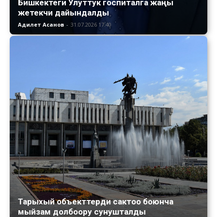
Бишкектеги Улуттук госпиталга жаңы
жетекчи дайындалды
Адилет Асанов
-
31.07.2026 17:40
Тарыхый объекттерди сактоо боюнча
мыйзам долбоору сунушталды