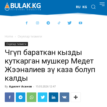
RU
KG
Home
Окуялар тизмеги
Окуялар тизмеги
Чөгүп бараткан кызды
куткарган мушкер Медет
Жээналиев өзү каза болуп
калды
By
Адилет Асанов
-
15.05.2026 12:47