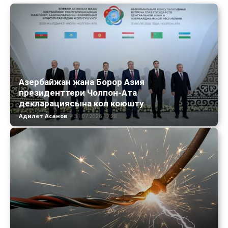
Азербайжан жана Борор Азия
президенттери Чолпон-Ата
декларациясына кол коюшту
Адилет Асанов
-
31.07.2026 17:28