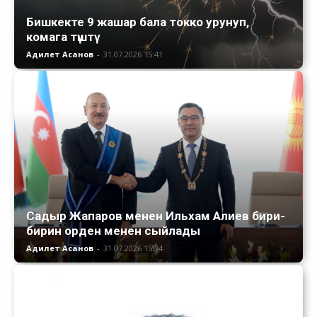
Бишкекте 9 жашар бала токко урунуп,
комага түштү
Адилет Асанов
-
31.07.2026 15:41
Садыр Жапаров менен Ильхам Алиев бири-
бирин орден менен сыйлады
Адилет Асанов
-
31.07.2026 15:34