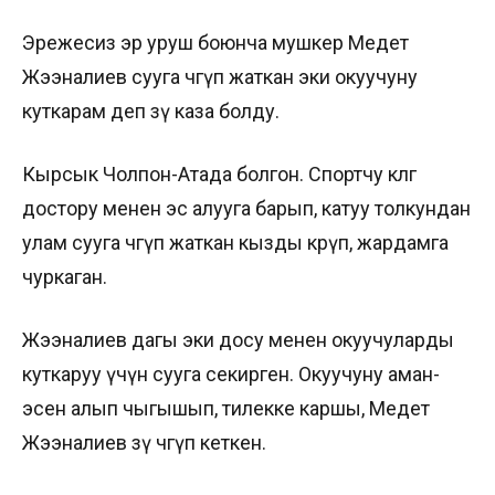
Эрежесиз эр уруш боюнча мушкер Медет
Жээналиев сууга чөгүп жаткан эки окуучуну
куткарам деп өзү каза болду.
Кырсык Чолпон-Атада болгон. Спортчу көлгө
достору менен эс алууга барып, катуу толкундан
улам сууга чөгүп жаткан кызды көрүп, жардамга
чуркаган.
Жээналиев дагы эки досу менен окуучуларды
куткаруу үчүн сууга секирген. Окуучуну аман-
эсен алып чыгышып, тилекке каршы, Медет
Жээналиев өзү чөгүп кеткен.