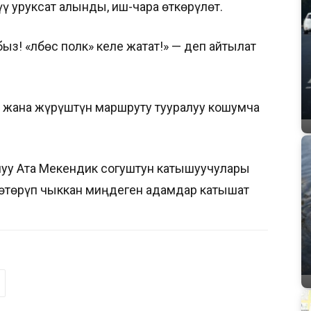
 уруксат алынды, иш-чара өткөрүлөт.
з! «Өлбөс полк» келе жатат!» — деп айтылат
т жана жүрүштүн маршруту тууралуу кошумча
 Улуу Ата Мекендик согуштун катышуучулары
өтөрүп чыккан миңдеген адамдар катышат