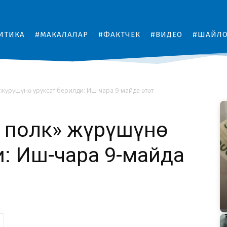
ИТИКА
#МАКАЛАЛАР
#ФАКТЧЕК
#ВИДЕО
#ШАЙЛ
» жүрүшүнө уруксат берилди: Иш-чара 9-майда өтөт
с полк» жүрүшүнө
и: Иш-чара 9-майда