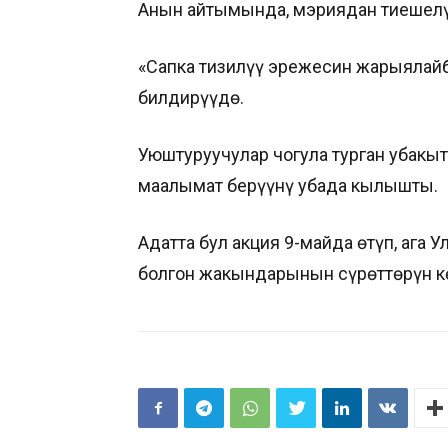
Анын айтымында, мэриядан тиешелүү
«Сапка тизилүү эрежесин жарыялайбы
билдирүүдө.
Уюштуруучулар чогула турган убакы
маалымат берүүнү убада кылышты.
Адатта бул акция 9-майда өтүп, ага
болгон жакындарынын сүрөттөрүн к