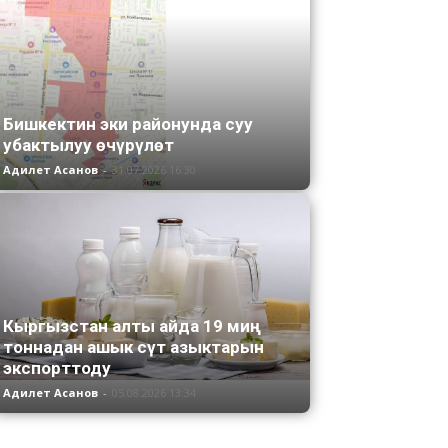
Бишкектин эки районунда суу
убактылуу өчүрүлөт
Адилет Асанов
-
31.07.2026 16:30
Кыргызстан алты айда 19 миң
тоннадан ашык сүт азыктарын
экспорттоду
Адилет Асанов
-
05.08.2026 13:34