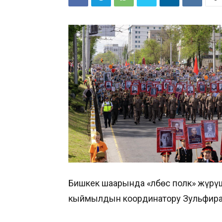
Бишкек шаарында «Өлбөс полк» жүрү
кыймылдын координатору Зульфира