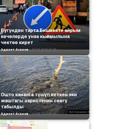
Бүгүндөн тарта Бишкекте айрым
көчөлөрдө унаа кыймылына
чектөө кирет
Адилет Асанов
-
05.08.2026 10:58
Ошто каналга түшүп кеткен эки
жаштагы наристенин сөөгү
табылды
Адилет Асанов
-
04.08.2026 09:45