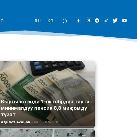
ОО
RU
KG
Кыргызстанда 1-октябрдан тарта
минималдуу пенсия 8,8 миң сомду
түзөт
Адилет Асанов
-
04.08.2026 15:01