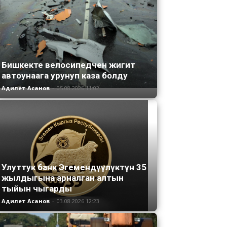
Бишкекте велосипедчен жигит
автоунаага урунуп каза болду
Адилет Асанов
-
05.08.2026 11:02
Улуттук банк Эгемендүүлүктүн 35
жылдыгына арналган алтын
тыйын чыгарды
Адилет Асанов
-
03.08.2026 12:23