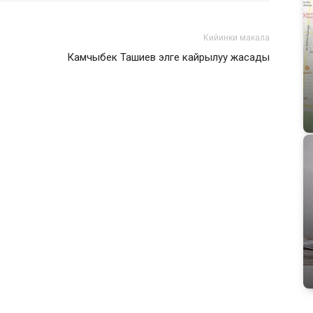
Кийинки макала
Камчыбек Ташиев элге кайрылуу жасады