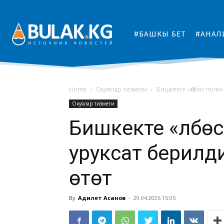
#БАШКЫ БЕТ
#АНАЛ
Home
Окуялар тизмеги
Бишкекте «Өлбөс полк
Окуялар тизмеги
Бишкекте «Өлбө
уруксат берилд
өтөт
By
Адилет Асанов
-
29.04.2026 15:05