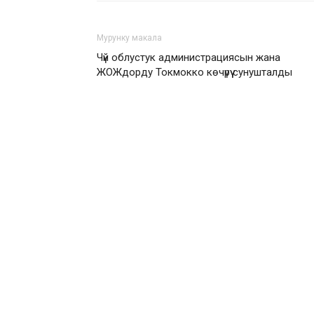
Мурунку макала
Чүй облустук администрациясын жана
ЖОЖдорду Токмокко көчүрүү сунушталды