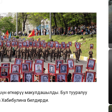
шүн өткөрүү макулдашылды. Бул тууралуу
 Хабибулина билдирди.