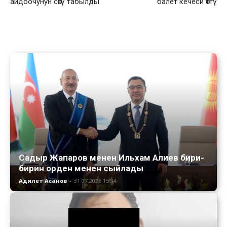
айдоочунун сөөгү табылды
балет кечеси өттү
Садыр Жапаров менен Ильхам Алиев бири-
бирин орден менен сыйлады
Адилет Асанов
-
31.07.2026 15:34