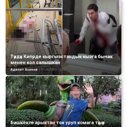
Түндүк Кипрде кыргызстандык кызга бычак
менен кол салышкан
Адилет Асанов
-
05.08.2026 10:09
Бишкекте арыктан ток уруп комага түшүп