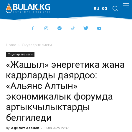
RU
KG
Home
Окуялар тизмеги
Окуялар тизмеги
«Жашыл» энергетика жана
кадрларды даярдоо:
«Альянс Алтын»
экономикалык форумда
артыкчылыктарды
белгиледи
By
Адилет Асанов
-
16.08.2025 19:37