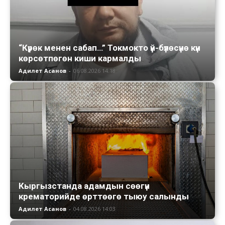
“Күрөк менен сабап…” Токмокто үй-бүлөсүнө күн
көрсөтпөгөн киши кармалды
Адилет Асанов
-
06.08.2026 14:18
Кыргызстанда адамдын сөөгүн
крематорийде өрттөөгө тыюу салынды
Адилет Асанов
-
04.08.2026 14:03