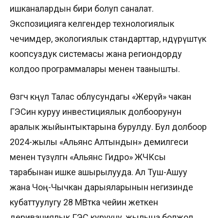
ишканалардын бири болуп саналат.
Экспозицияга келгендер технологиялык
чечимдер, экологиялык стандарттар, өндүрүштүк
коопсуздук системасы жана региондорду
колдоо программалары менен таанышты.
Өзгөчө көңүл Талас облусундагы «Жерүй» чакан
ГЭСин куруу инвестициялык долбоорунун
аралык жыйынтыктарына бурулду. Бул долбоор
2024-жылы «Альянс Алтындын» демилгеси
менен түзүлгөн «Альянс Гидро» ЖЧКсы
тарабынан ишке ашырылууда. Ал Туш-Ашуу
жана Чоң-Чычкан дарыяларынын негизинде
кубаттуулугу 28 МВтка чейин жеткен
деривациялык ГЭС курууну, жылына болжол