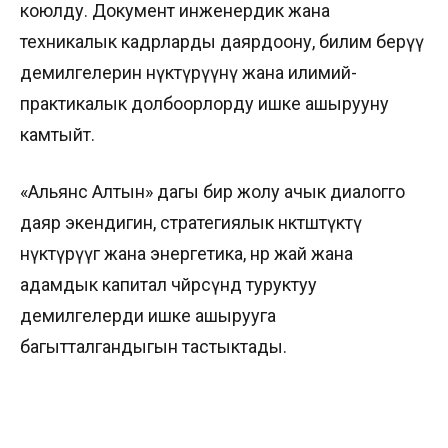
коюлду. Документ инженердик жана
техникалык кадрларды даярдоону, билим берүү
демилгелерин өнүктүрүүнү жана илимий-
практикалык долбоорлорду ишке ашырууну
камтыйт.
«Альянс Алтын» дагы бир жолу ачык диалогго
даяр экендигин, стратегиялык өнөктөштүктү
өнүктүрүүгө жана энергетика, өнөр жай жана
адамдык капитал чөйрөсүндө туруктуу
демилгелерди ишке ашырууга
багытталгандыгын тастыктады.