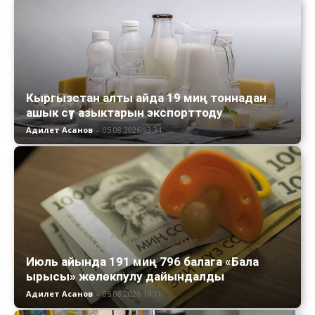
Кыргызстан алты айда 19 миң тоннадан
ашык сүт азыктарын экспорттоду
Адилет Асанов
-
05.08.2026 13:34
Июль айында 191 миң 796 балага «Бала
ырысы» жөлөкпулу дайындалды
Адилет Асанов
-
05.08.2026 14:11