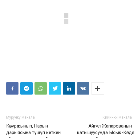
Мурунку макала
Кийинки макала
Көпүрө сынып, Нарын
Айгүл Жапарованын
дарыясына түшүп кеткен
катышуусунда Ысык-Көлдө