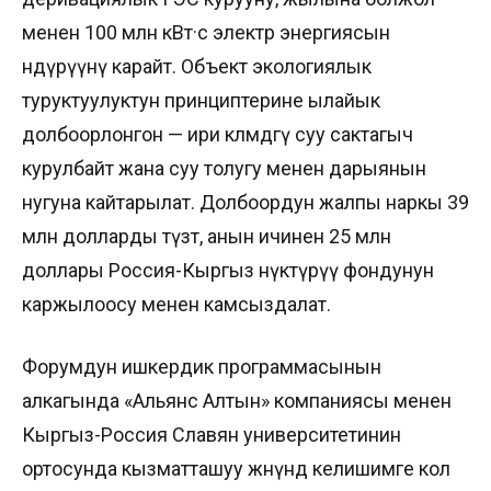
менен 100 млн кВт·с электр энергиясын
өндүрүүнү карайт. Объект экологиялык
туруктуулуктун принциптерине ылайык
долбоорлонгон — ири көлөмдөгү суу сактагыч
курулбайт жана суу толугу менен дарыянын
нугуна кайтарылат. Долбоордун жалпы наркы 39
млн долларды түзөт, анын ичинен 25 млн
доллары Россия-Кыргыз өнүктүрүү фондунун
каржылоосу менен камсыздалат.
Форумдун ишкердик программасынын
алкагында «Альянс Алтын» компаниясы менен
Кыргыз-Россия Славян университетинин
ортосунда кызматташуу жөнүндө келишимге кол