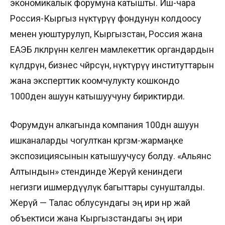
экономикалык форумуна катышты. Иш-чара
Россия-Кыргыз өнүктүрүү фондунун колдоосу
менен уюштурулуп, Кыргызстан, Россия жана
ЕАЭБ өлкөлөрүнөн келген мамлекеттик органдардын
өкүлдөрүн, бизнес чөйрөсүн, өнүктүрүү институттарын
жана эксперттик коомчулукту кошкондо
1000ден ашуун катышуучуну бириктирди.
Форумдун алкагында компания 100дөн ашуун
ишканаларды чогулткан көргөзмө-жармаңке
экспозициясынын катышуучусу болду. «Альянс
Алтындын» стендинде Жерүй кениндеги
негизги ишмердүүлүк багыттары сунушталды.
Жерүй — Талас облусундагы эң ири өнөр жай
объектиси жана Кыргызстандагы эң ири