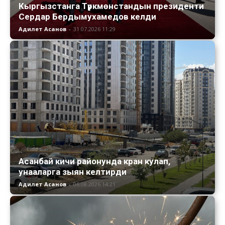
Кыргызстанга Түркмөнстандын президенти
Сердар Бердымухамедов келди
Адилет Асанов
-
31.07.2026 11:29
Асанбай кичи районунда кран кулап,
унааларга зыян келтирди
Адилет Асанов
-
06.08.2026 14:21