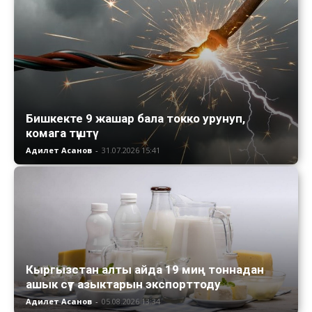
Бишкекте 9 жашар бала токко урунуп,
комага түштү
Адилет Асанов
-
31.07.2026 15:41
Кыргызстан алты айда 19 миң тоннадан
ашык сүт азыктарын экспорттоду
Адилет Асанов
-
05.08.2026 13:34