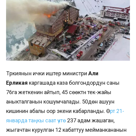
Түркиянын ички иштер министри
Али
Ерликая
каргашада каза болгондордун саны
76га жеткенин айтып, 45 сөөктүн тек-жайы
аныкталганын кошумчалады. 50дөн ашуун
кишинин абалы оор экени кабарланды. Ө
рт 21-
январда таңкы саат үчтө
237 адам жашаган,
жыгачтан курулган 12 кабаттуу мейманкананын