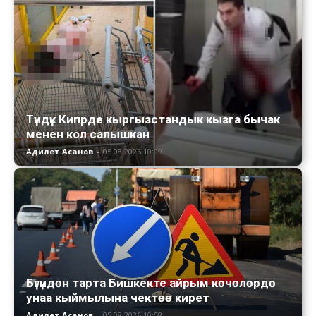
Түндүк Кипрде кыргызстандык кызга бычак
менен кол салышкан
Адилет Асанов
-
05.08.2026 10:09
Бүгүндөн тарта Бишкекте айрым көчөлөрдө
унаа кыймылына чектөө кирет
Адилет Асанов
-
05.08.2026 10:58