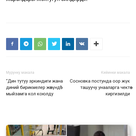
Мурунку макала
Кийинки макала
“Дин тутуу эркиндиги жана
Сосновка постунда оор жүк
диний бирикмелер жөнүндө”
ташуучу унааларга чектөө
мыйзамга кол коюлду
киргизилди