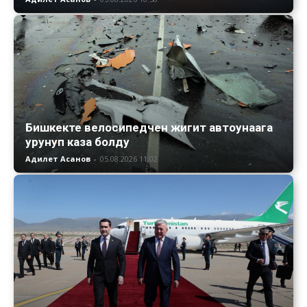
Бишкекте велосипедчен жигит автоунаага
урунуп каза болду
Адилет Асанов
-
05.08.2026 11:02