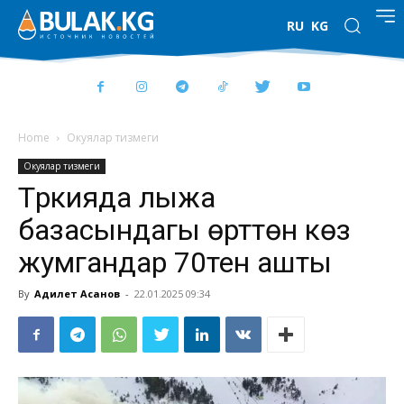
RU
KG
Home
Окуялар тизмеги
Окуялар тизмеги
Түркияда лыжа
базасындагы өрттөн көз
жумгандар 70тен ашты
By
Адилет Асанов
-
22.01.2025 09:34