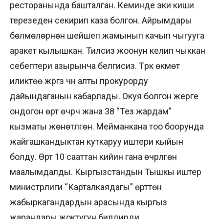
ресторанында башталган. Кеминде эки киши
терезеден секирип каза болгон. Айрымдары
бөлмөлөрүнөн шейшеп жамынып качып чыгууга
аракет кылышкан. Тилсиз жоонун келип чыккан
себептери азырынча белгисиз. Түрк өкмөтү
иликтөө жүргүзүү үчүн алты прокурорду
дайындаганын кабарлады. Окуя болгон жерге
ондогон өрт өчүрүүчү жана 38 “Тез жардам”
кызматы жөнөтүлгөн. Мейманкана тоо боорунда
жайгашкандыктан куткаруу иштери кыйын
болду. Өрт 10 сааттан кийин гана өчүрүлгөнү
маалымдалды. Кыргызстандын Тышкы иштер
министрлиги “Карталкаядагы” өрттөн
жабыркагандардын арасында кыргыз
жарандары жоктугун билдирди.