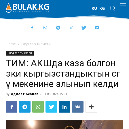
RU
KG
Home
Окуялар тизмеги
Окуялар тизмеги
ТИМ: АКШда каза болгон
эки кыргызстандыктын сөөг
ү мекенине алынып келди
By
Адилет Асанов
-
11.03.2024 15:21