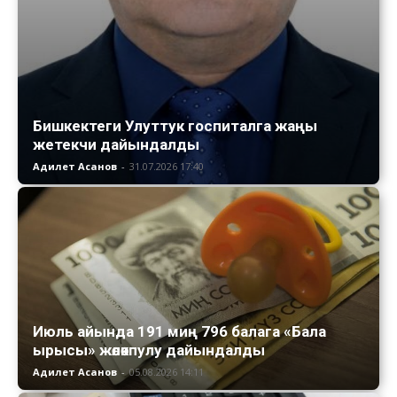
Бишкектеги Улуттук госпиталга жаңы
жетекчи дайындалды
Адилет Асанов
-
31.07.2026 17:40
Июль айында 191 миң 796 балага «Бала
ырысы» жөлөкпулу дайындалды
Адилет Асанов
-
05.08.2026 14:11