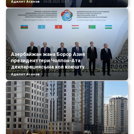
Адилет Асанов
-
04.08.2026 10:07
Азербайжан жана Борор Азия
президенттери Чолпон-Ата
декларациясына кол коюшту
Адилет Асанов
-
31.07.2026 17:28