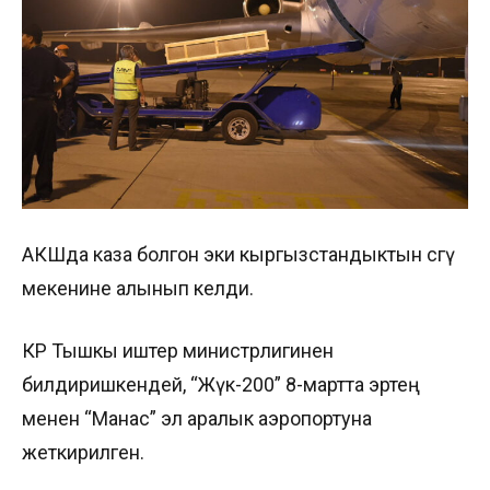
АКШда каза болгон эки кыргызстандыктын сөөгү
мекенине алынып келди.
КР Тышкы иштер министрлигинен
билдиришкендей, “Жүк-200” 8-мартта эртең
менен “Манас” эл аралык аэропортуна
жеткирилген.