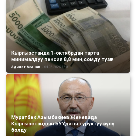
Кыргызстанда 1-октябрдан тарта
минималдуу пенсия 8,8 миң сомду түзөт
Адилет Асанов
-
04.08.2026 15:01
Муратбек Азымбакиев Женевада
Кыргызстандын БУУдагы туруктуу өкүлү
болду