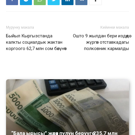
Мурунку макала
Кийинки макала
Быйыл Кыргызстанда
Ошто 9 жылдан бери издөөдө
калкты социалдык жактан
жүргөн отставкадагы
коргоого 62,7 млн сом бөлүнөт
полковник кармалды
“Бала ырысы” жөлөк пулун берүүгө 235,7 млн