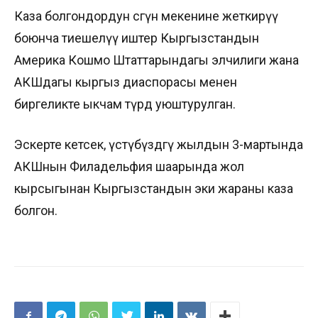
Каза болгондордун сөөгүн мекенине жеткирүү
боюнча тиешелүү иштер Кыргызстандын
Америка Кошмо Штаттарындагы элчилиги жана
АКШдагы кыргыз диаспорасы менен
биргеликте ыкчам түрдө уюштурулган.
Эскерте кетсек, үстүбүздөгү жылдын 3-мартында
АКШнын Филадельфия шаарында жол
кырсыгынан Кыргызстандын эки жараны каза
болгон.