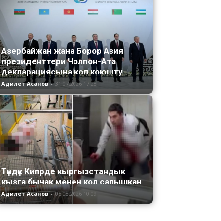
Азербайжан жана Борор Азия
президенттери Чолпон-Ата
декларациясына кол коюшту
Адилет Асанов
-
31.07.2026 17:28
Түндүк Кипрде кыргызстандык
кызга бычак менен кол салышкан
Адилет Асанов
-
05.08.2026 10:09