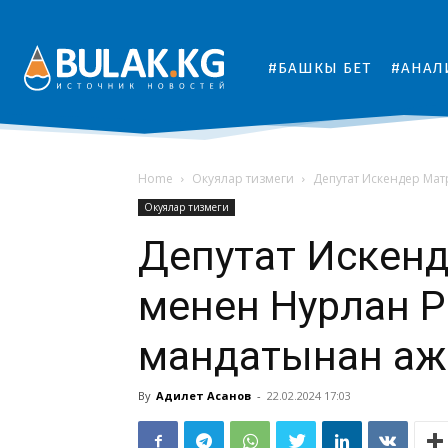
#БАШКЫ БЕТ
#АНАЛ
Home
Окуялар тизмеги
Депутат Искендер Ма
Окуялар тизмеги
Депутат Искен
менен Нурлан 
мандатынан а
By
Адилет Асанов
-
22.02.2024 17:03