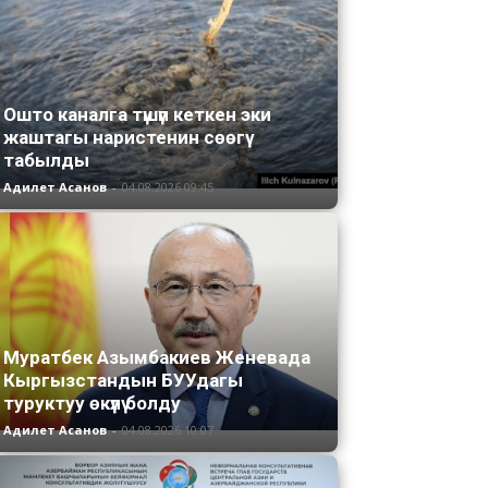
Ошто каналга түшүп кеткен эки
жаштагы наристенин сөөгү
табылды
Адилет Асанов
-
04.08.2026 09:45
Муратбек Азымбакиев Женевада
Кыргызстандын БУУдагы
туруктуу өкүлү болду
Адилет Асанов
-
04.08.2026 10:07