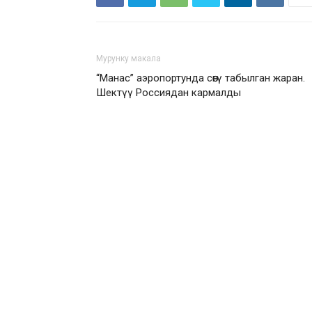
Мурунку макала
“Манас” аэропортунда сөөгү табылган жаран.
Шектүү Россиядан кармалды