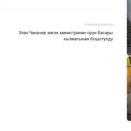
Кийинки макала
Улан Чаначев эмгек министринин орун басары
кызматынан бошотулду