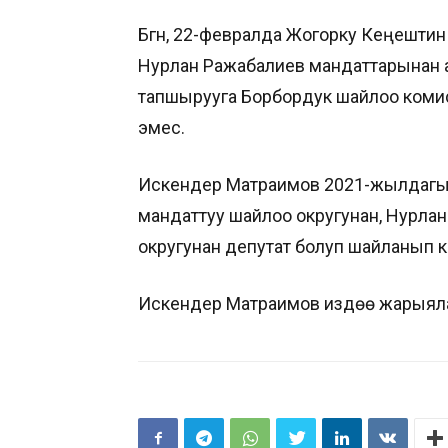
Бүгүн, 22-февралда Жогорку Кеңешт
Нурлан Ражабалиев мандаттарынан 
тапшырууга Борбордук шайлоо коми
эмес.
Искендер Матраимов 2021-жылдагы 
мандаттуу шайлоо округунан, Нурла
округунан депутат болуп шайланып к
Искендер Матраимов издөө жарыяла