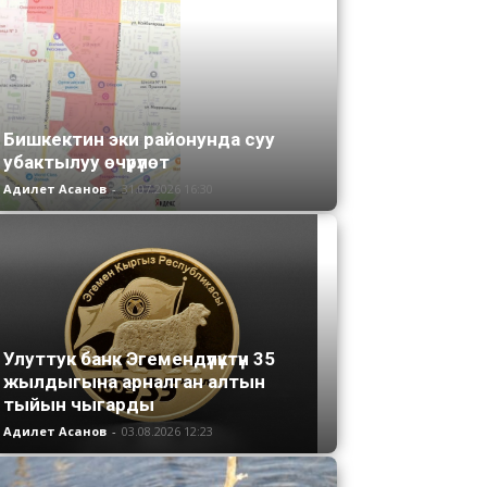
Бишкектин эки районунда суу
убактылуу өчүрүлөт
Адилет Асанов
-
31.07.2026 16:30
Улуттук банк Эгемендүүлүктүн 35
жылдыгына арналган алтын
тыйын чыгарды
Адилет Асанов
-
03.08.2026 12:23