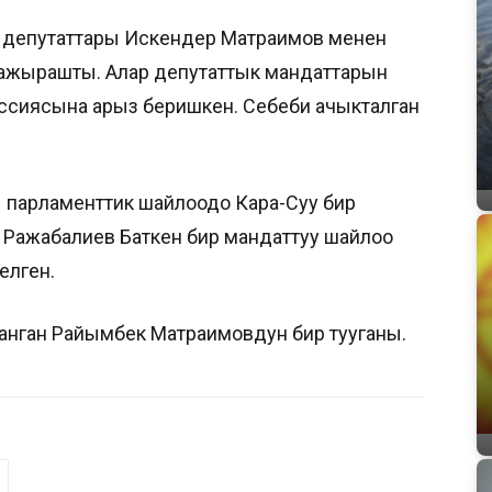
ин депутаттары Искендер Матраимов менен
ажырашты. Алар депутаттык мандаттарын
ссиясына арыз беришкен. Себеби ачыкталган
парламенттик шайлоодо Кара-Суу бир
н Ражабалиев Баткен бир мандаттуу шайлоо
елген.
нган Райымбек Матраимовдун бир тууганы.