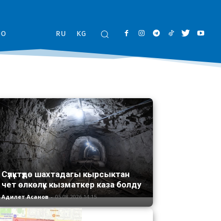
ОО
RU
KG
Сүлүктүдө шахтадагы кырсыктан
чет өлкөлүк кызматкер каза болду
Адилет Асанов
-
05.08.2026 14:15