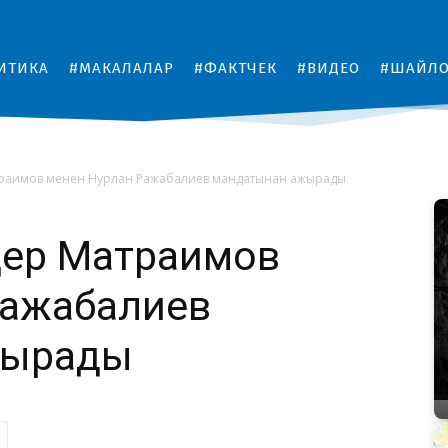
ИТИКА
#МАКАЛАЛАР
#ФАКТЧЕК
#ВИДЕО
#ШАЙЛ
траимов менен Нурлан Ражабалиев мандатынан ажырады
дер Матраимов
Ражабалиев
жырады