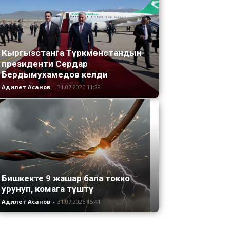
Кыргызстанга Түркмөнстандын
президенти Сердар
Бердымухамедов келди
Адилет Асанов
-
31.07.2026 11:29
Бишкекте 9 жашар бала токко
урунуп, комага түштү
Адилет Асанов
-
31.07.2026 15:41