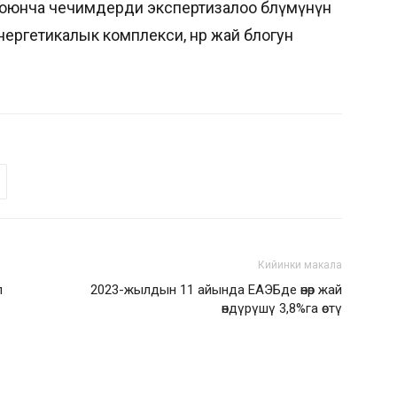
оюнча чечимдерди экспертизалоо бөлүмүнүн
ргетикалык комплекси, өнөр жай блогун
Кийинки макала
л
2023-жылдын 11 айында ЕАЭБде өнөр жай
өндүрүшү 3,8%га өстү