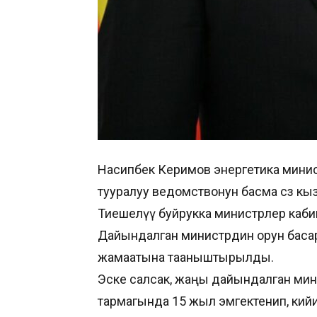
Насипбек Керимов энергетика мини
тууралуу ведомствонун басма сөз к
Тиешелүү буйрукка министрлер каби
Дайындалган министрдин орун баса
жамаатына тааныштырылды.
Эске салсак, жаңы дайындалган мин
тармагында 15 жыл эмгектенип, кий