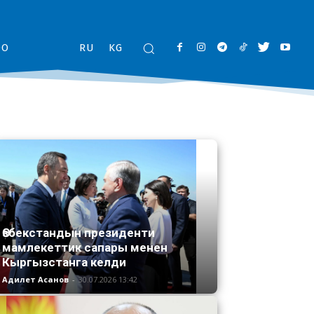
ОО
RU
KG
Өзбекстандын президенти
мамлекеттик сапары менен
Кыргызстанга келди
Адилет Асанов
-
30.07.2026 13:42