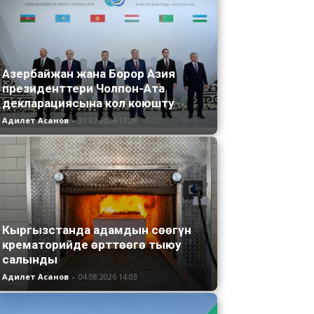
Азербайжан жана Борор Азия
президенттери Чолпон-Ата
декларациясына кол коюшту
Адилет Асанов
-
31.07.2026 17:28
Кыргызстанда адамдын сөөгүн
крематорийде өрттөөгө тыюу
салынды
Адилет Асанов
-
04.08.2026 14:03