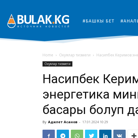
#БАШКЫ БЕТ
#АНАЛ
Home
Окуялар тизмеги
Насипбек Керимов эн
Окуялар тизмеги
Насипбек Кери
энергетика мин
басары болуп 
By
Адилет Асанов
-
17.01.2024 10:29