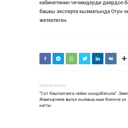
кабинетинин чечимдерди даярдоо б
башкы эксперти кызматында Отун-эне
жетектеген.
Мурунку макала
“Сот башталганга чейин сындабагыла”. Эми
Жамгырчиев өзүнүн кылмыш иши боюнча үн
катты