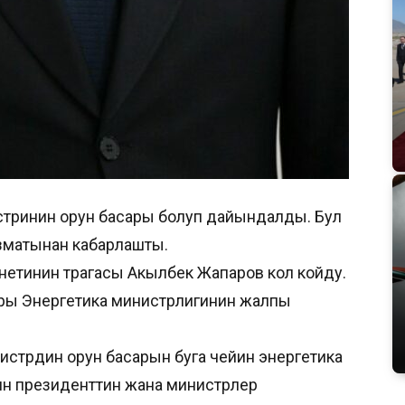
стринин орун басары болуп дайындалды. Бул
ызматынан кабарлашты.
нетинин төрагасы Акылбек Жапаров кол койду.
ры Энергетика министрлигинин жалпы
истрдин орун басарын буга чейин энергетика
ин президенттин жана министрлер