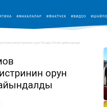
ИТИКА
#МАКАЛАЛАР
#ФАКТЧЕК
#ВИДЕО
#ШАЙЛ
ергетика министринин орун басары болуп дайындалды
мов
истринин орун
дайындалды