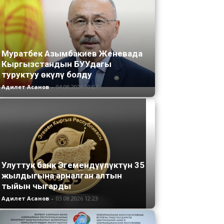
Муратбек Азымбакиев Женевада
Кыргызстандын БУУдагы
туруктуу өкүлү болду
Адилет Асанов
-
04.08.2026 10:07
Улуттук банк Эгемендүүлүктүн 35
жылдыгына арналган алтын
тыйын чыгарды
Адилет Асанов
-
03.08.2026 12:23