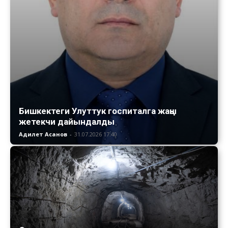
Бишкектеги Улуттук госпиталга жаңы
жетекчи дайындалды
Адилет Асанов
-
31.07.2026 17:40