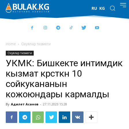
RU
KG
Home
Окуялар тизмеги
Окуялар тизмеги
УКМК: Бишкекте интимдик
кызмат көрсөткөн 10
сойкукананын
кожоюндары кармалды
By
Адилет Асанов
-
27.11.2023 15:28