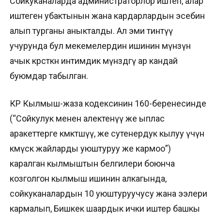
Сойкуканаларда администраторлор иштеп, алар
иштеген убактынын жана кардарлардын эсебин
алып турганы аныкталды. Ал эми тинтүү
учурунда бул мекемелердин ишинин мүнөзүн
ачык көрсөткөн интимдик мүнөздөгү ар кандай
буюмдар табылган.
КР Кылмыш-жаза кодексинин 160-беренесинде
(“Сойкулук менен алектенүү же ыплас
аракеттерге көмөктөшүү, же сутенердук кылуу үчүн
көмүскө жайларды уюштуруу же кармоо”)
каралган кылмыштын белгилери боюнча
козголгон кылмыш ишинин алкагында,
сойкуканалардын 10 уюштуруучусу жана ээлери
кармалып, Бишкек шаардык ички иштер башкы