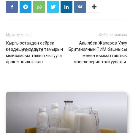
Мурунку макала
Кийинки макала
Кыргызстандан сейрек
Акылбек Жапаров Улуу
кездешүүчү өсүмдүктүн тамырын
Британиянын ТИМ башчысы
мыйзамсыз ташып чыгууга
менен кызматташтык
аракет кылышкан
маселелерин талкуулады