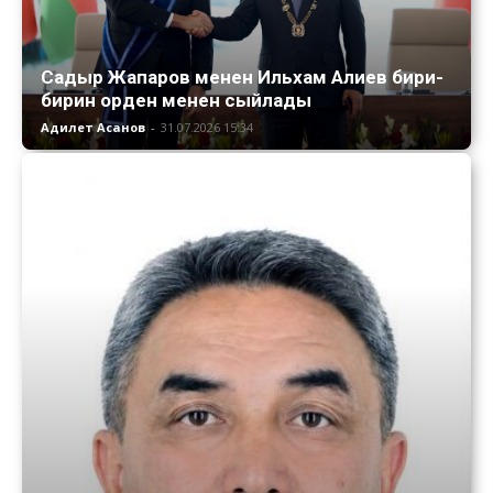
Садыр Жапаров менен Ильхам Алиев бири-
бирин орден менен сыйлады
Адилет Асанов
-
31.07.2026 15:34