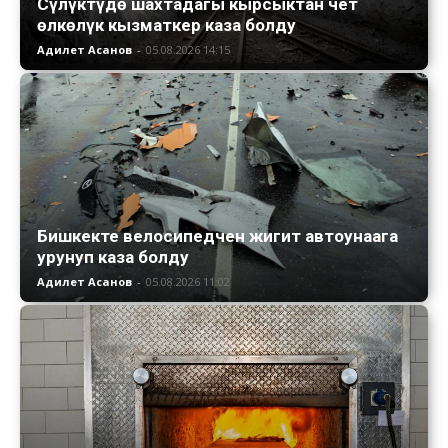
Сүлүктүдө шахтадагы кырсыктан чет
өлкөлүк кызматкер каза болду
Адилет Асанов
-
05.08.2026 14:15
Бишкекте велосипедчен жигит автоунаага
урунуп каза болду
Адилет Асанов
-
05.08.2026 11:02