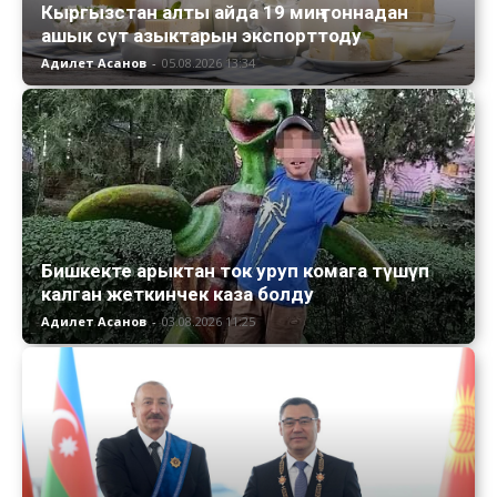
Кыргызстан алты айда 19 миң тоннадан
ашык сүт азыктарын экспорттоду
Адилет Асанов
-
05.08.2026 13:34
Бишкекте арыктан ток уруп комага түшүп
калган жеткинчек каза болду
Адилет Асанов
-
03.08.2026 11:25