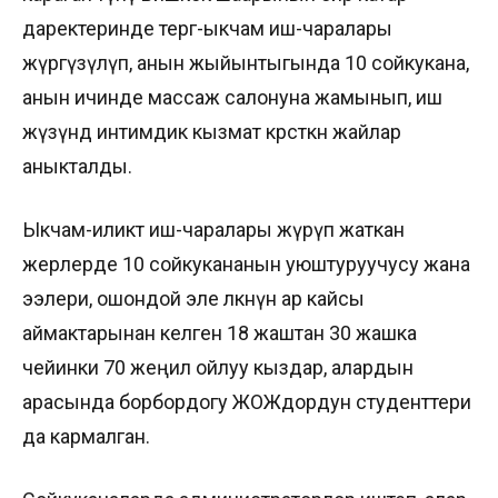
даректеринде тергөө-ыкчам иш-чаралары
жүргүзүлүп, анын жыйынтыгында 10 сойкукана,
анын ичинде массаж салонуна жамынып, иш
жүзүндө интимдик кызмат көрсөткөн жайлар
аныкталды.
Ыкчам-иликтөө иш-чаралары жүрүп жаткан
жерлерде 10 сойкукананын уюштуруучусу жана
ээлери, ошондой эле өлкөнүн ар кайсы
аймактарынан келген 18 жаштан 30 жашка
чейинки 70 жеңил ойлуу кыздар, алардын
арасында борбордогу ЖОЖдордун студенттери
да кармалган.