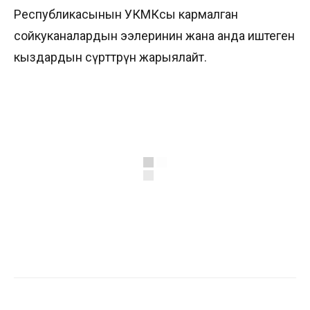
Республикасынын УКМКсы кармалган
сойкуканалардын ээлеринин жана анда иштеген
кыздардын сүрөттөрүн жарыялайт.