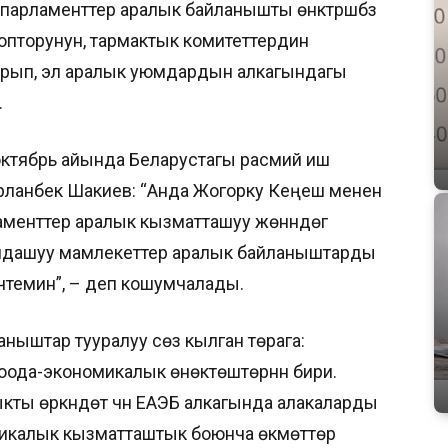
арламенттер аралык байланышты өнүктүрүшүбүз
топторунун, тармактык комитеттердин
рып, эл аралык уюмдардын алкагындагы
.
н октябрь айында Беларустагы расмий иш
Нурланбек Шакиев: “Анда Жогорку Кеңеш менен
енттер аралык кызматташуу жөнүндөгү
улдашуу мамлекеттер аралык байланыштарды
ничтемин”, – деп кошумчалады.
ныштар тууралуу сөз кылган төрага:
оода-экономикалык өнөктөштөрүнүн бири.
ы өркүндөтүү үчүн ЕАЭБ алкагында алакаларды
микалык кызматташтык боюнча өкмөттөр