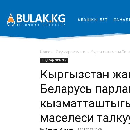
#БАШКЫ БЕТ
#АНАЛ
Home
Окуялар тизмеги
Кыргызстан жана Бела
Окуялар тизмеги
Кыргызстан жа
Беларусь парла
кызматташтыгы
маселеси талк
By
Адилет Асанов
-
16.11.2023 13:09