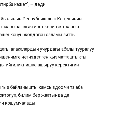
үүбүз кажет”, – деди.
 Жыйынынын Республикалык Кеңешинин
 шаарына алгач ирет келип жатканын
кашенконун жолдогон саламы айтты.
дагы алакалардын учурдагы абалы тууралуу
а ишенимге негизделген кызматташтыкты
ды ийгиликтүү ишке ашыруу керектигин
ыз байланышты камсыздоо үчүн түз аба
толуп, билим берүү жаатында да
ин кошумчалады.