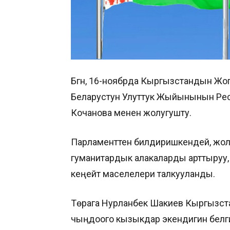
Бүгүн, 16-ноябрда Кыргызстандын Ж
Беларустун Улуттук Жыйынынын Ре
Кочанова менен жолугушту.
Парламенттен билдиришкендей, жол
гуманитардык алакаларды арттыруу
кеңейтүү маселелери талкууланды.
Төрага Нурланбек Шакиев Кыргызст
чыңдоого кызыкдар экендигин белг