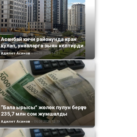
Асанбай кичи районунда кран
кулап, унааларга зыян келтирди
Адилет Асанов
-
06.08.2026 14:21
“Бала ырысы” жөлөк пулун берүүгө
235,7 млн сом жумшалды
Адилет Асанов
-
06.08.2026 12:19