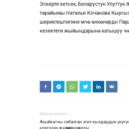
Эскерте кетсек, Беларустун Улутт
төрайымы Наталья Кочанова Кыргыз
шериктештигине мүчө өлкөлөрдүн П
кезектеги жыйындарына катышуу үчүн
Мурунку макала
Акыйкатчы сабалган эгиз кыздардын укугу
коргоону өз көзөмөлүнө алды