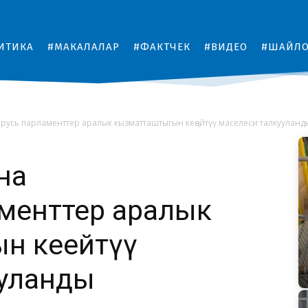
ИТИКА
#МАКАЛАЛАР
#ФАКТЧЕК
#ВИДЕО
#ШАЙЛ
русь парламенттер аралык кызматташтыгын кеңейтүү маселеси талкууланд
на
менттер аралык
н кеңейтүү
ууланды