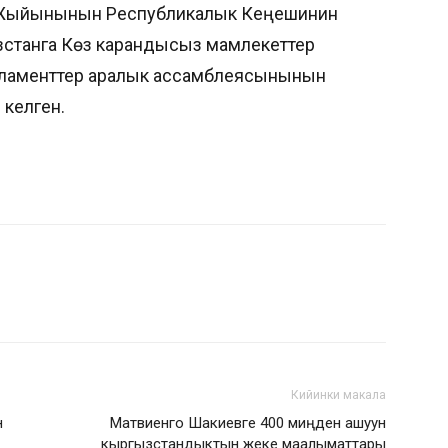
ук Жыйынынын Республикалык Кеңешинин
станга Көз карандысыз мамлекеттер
арламенттер аралык ассамблеясынынын
 келген.
Кийинки макала
н
Матвиенго Шакиевге 400 миңден ашуун
кыргызстандыктын жеке маалыматтары