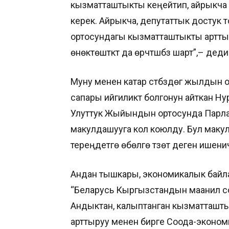
кызматташтыкты кеңейтип, айрыкча п
керек. Айрыкча, депутаттык достук 
ортосундагы кызматташтыкты артты
өнөктөштүктү да өрчүтүшүбүз шарт”,– деди
Муну менен катар үстүбүздөгү жылды
сапары ийгиликтүү болгонун айткан 
Улуттук Жыйындын ортосунда Парлам
макулдашууга кол коюлду. Бул мак
тереңдетүүгө өбөлгө түзөт деген ише
Андан тышкары, экономикалык байла
“Беларусь Кыргызстандын маанилүү с
Андыктан, калыптанган кызматташтыкт
арттыруу менен бирге Соода-эконо