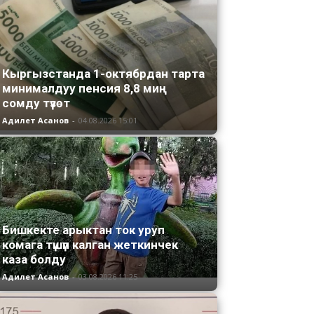
Кыргызстанда 1-октябрдан тарта
минималдуу пенсия 8,8 миң
сомду түзөт
Адилет Асанов
-
04.08.2026 15:01
Бишкекте арыктан ток уруп
комага түшүп калган жеткинчек
каза болду
Адилет Асанов
-
03.08.2026 11:25