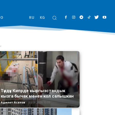
ОО
RU
KG
ы
Түндүк Кипрде кыргызстандык
кызга бычак менен кол салышкан
Адилет Асанов
-
05.08.2026 10:09