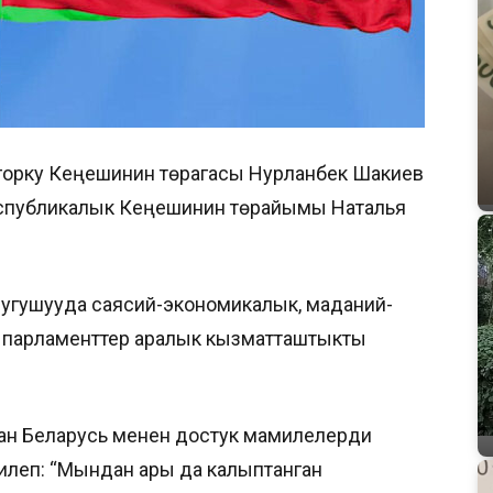
огорку Кеңешинин төрагасы Нурланбек Шакиев
спубликалык Кеңешинин төрайымы Наталья
угушууда саясий-экономикалык, маданий-
, парламенттер аралык кызматташтыкты
ан Беларусь менен достук мамилелерди
илеп: “Мындан ары да калыптанган