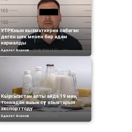
УТРКнын кызматкерин сабаган
деген шек менен бир адам
кармалды
Адилет Асанов
-
06.08.2026 11:22
Кыргызстан алты айда 19 миң
тоннадан ашык сүт азыктарын
экспорттоду
Адилет Асанов
-
05.08.2026 13:34