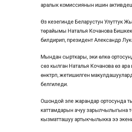
аралык комиссиянын ишин активдештир
Өз кезегинде Беларустун Улуттук
төрайымы Наталья Кочанова Бишкек
билдирип, президент Александр Лу
Мындан сырткары, эки өлкө ортосун
сөз кылган Наталья Кочанова өз ар
өнүктүрүп, жетишилген макулдашуулар
белгиледи.
Ошондой эле жарандар ортосунда тыг
каттамдарын ачуу зарылчылыгына ток
кызматташуу артыкчылыкка ээ экен