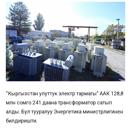
“Кыргызстан улуттук электр тармагы” ААК 128,8
млн сомго 241 даана трансформатор сатып
алды. Бул тууралуу Энергетика министрлигинен
билдиришти.