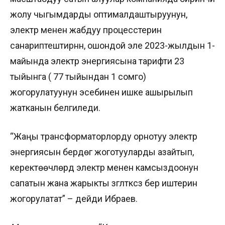
жолу чыгымдарды оптималдаштыруунун,
электр менен жабдуу процесстерин
санариптештирүүнүн, ошондой эле 2023-жылдын 1-
майында электр энергиясына тарифти 23
тыйынга ( 77 тыйындан 1 сомго)
жогорулатуунун эсебинен ишке ашырылып
жатканын белгиледи.
“Жаңы трансформаторлорду орнотуу электр
энергиясын берүүдөгү жоготууларды азайтып,
керектөөчүлөрдү электр менен камсыздоонун
сапатын жана жарыкты үзгүлтүксүз берүү иштерин
жогорулатат” – дейди Ибраев.