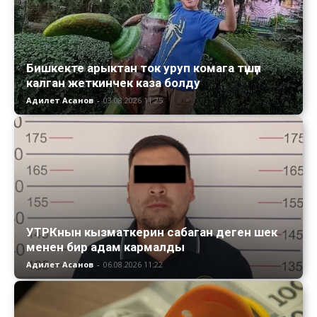
Бишкекте арыктан ток уруп комага түшүп
калган жеткинчек каза болду
Адилет Асанов
-
03.08.2026 11:25
УТРКнын кызматкерин сабаган деген шек
менен бир адам кармалды
Адилет Асанов
-
06.08.2026 11:22