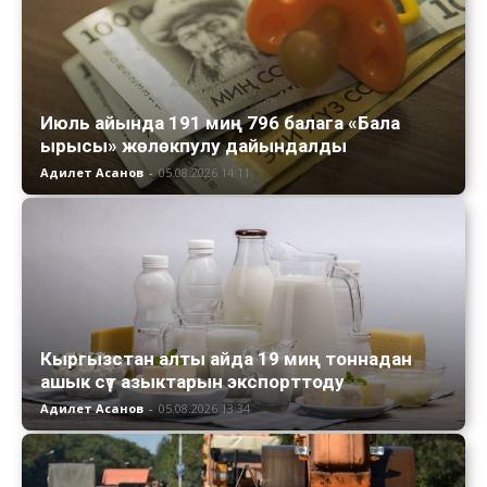
Июль айында 191 миң 796 балага «Бала
ырысы» жөлөкпулу дайындалды
Адилет Асанов
-
05.08.2026 14:11
Кыргызстан алты айда 19 миң тоннадан
ашык сүт азыктарын экспорттоду
Адилет Асанов
-
05.08.2026 13:34