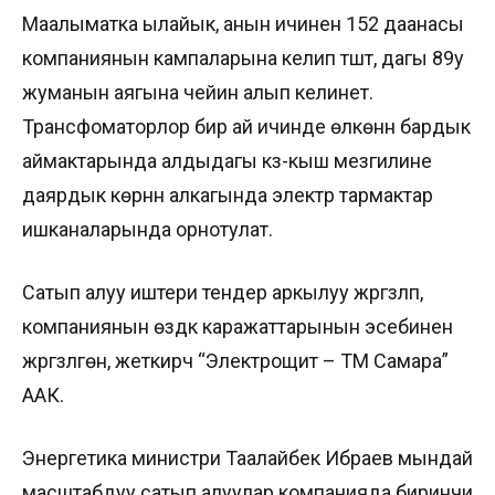
Маалыматка ылайык, анын ичинен 152 даанасы
компаниянын кампаларына келип түштү, дагы 89у
жуманын аягына чейин алып келинет.
Трансфоматорлор бир ай ичинде өлкөнүн бардык
аймактарында алдыдагы күз-кыш мезгилине
даярдык көрүүнүн алкагында электр тармактар
ишканаларында орнотулат.
Сатып алуу иштери тендер аркылуу жүргүзүлүп,
компаниянын өздүк каражаттарынын эсебинен
жүргүзүлгөн, жеткирүүчү “Электрощит – ТМ Самара”
ААК.
Энергетика министри Таалайбек Ибраев мындай
масштабдуу сатып алуулар компанияда биринчи