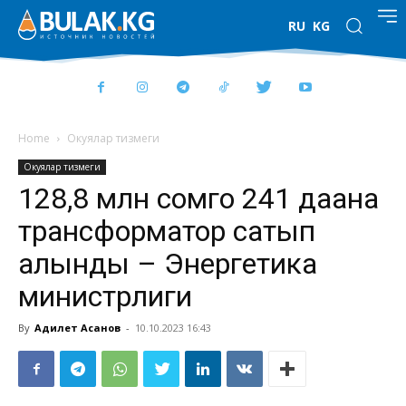
RU
KG
Home
Окуялар тизмеги
Окуялар тизмеги
128,8 млн сомго 241 даана
трансформатор сатып
алынды – Энергетика
министрлиги
By
Адилет Асанов
-
10.10.2023 16:43