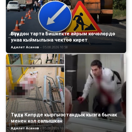
Бүгүндөн тарта Бишкекте айрым көчөлөрдө
унаа кыймылына чектөө кирет
Адилет Асанов
-
05.08.2026 10:58
Түндүк Кипрде кыргызстандык кызга бычак
менен кол салышкан
Адилет Асанов
-
05.08.2026 10:09