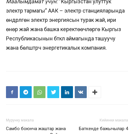
Маалымдамат үчүн:
“Кыргызстан улуттук
электр тармагы” ААК – электр станцияларында
өндүрүлгөн электр энергиясын турак жай, ири
өнөр жай жана башка керектөөчүлөргө Кыргыз
Республикасынын бүткүл аймагында ташуучу
жана бөлүштүрүүчү энергетикалык компания.
Мурунку макала
Кийинки макала
Самбо боюнча жаштар жана
Баткенде бажычылар 4