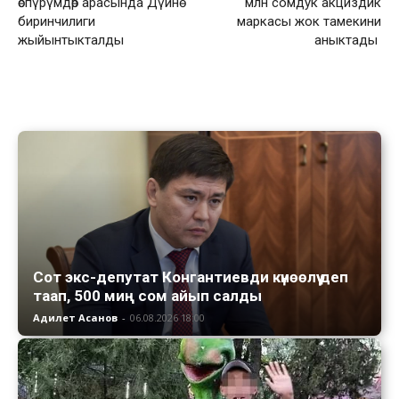
өспүрүмдөр арасында Дүйнө
млн сомдук акциздик
биринчилиги
маркасы жок тамекини
жыйынтыкталды
аныктады
Сот экс-депутат Конгантиевди күнөөлүү деп
таап, 500 миң сом айып салды
Адилет Асанов
-
06.08.2026 18:00