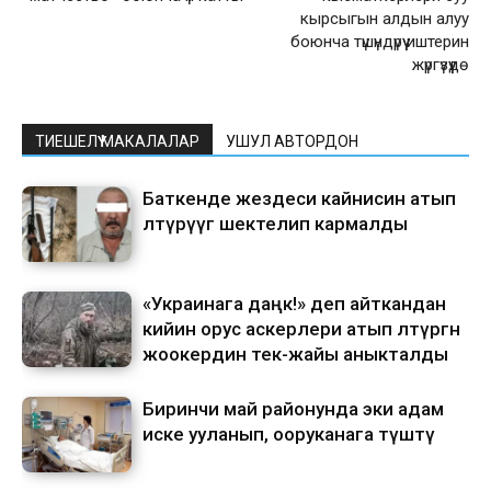
кырсыгын алдын алуу
боюнча түшүндүрүү иштерин
жүргүзүүдө
ТИЕШЕЛҮҮ МАКАЛАЛАР
УШУЛ АВТОРДОН
Баткенде жездеси кайнисин атып
өлтүрүүгө шектелип кармалды
«Украинага даңк!» деп айткандан
кийин орус аскерлери атып өлтүргөн
жоокердин тек-жайы аныкталды
Биринчи май районунда эки адам
иске ууланып, ооруканага түштү