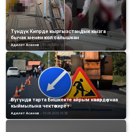
Түндүк Кипрде кыргызстандык кызга
бычак менен кол салышкан
Адилет Асанов
-
05.08.2026 10:09
Бүгүндөн тарта Бишкекте айрым көчөлөрдө унаа
кыймылына чектөө кирет
Адилет Асанов
-
05.08.2026 10:58