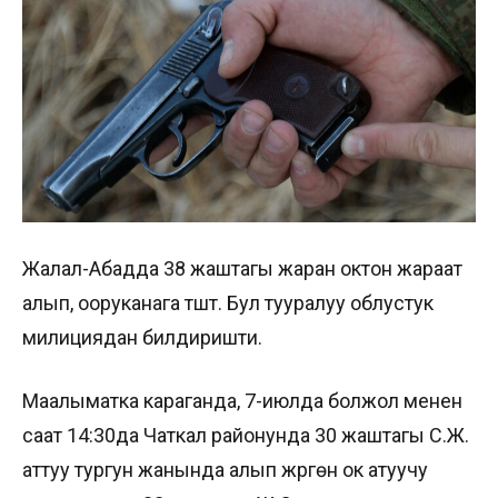
Жалал-Абадда 38 жаштагы жаран октон жараат
алып, ооруканага түштү. Бул тууралуу облустук
милициядан билдиришти.
Маалыматка караганда, 7-июлда болжол менен
саат 14:30да Чаткал районунда 30 жаштагы С.Ж.
аттуу тургун жанында алып жүргөн ок атуучу