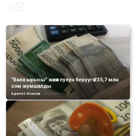
“Бала ырысы” жөлөк пулун берүүгө 235,7 млн
сом жумшалды
Адилет Асанов
-
06.08.2026 12:19