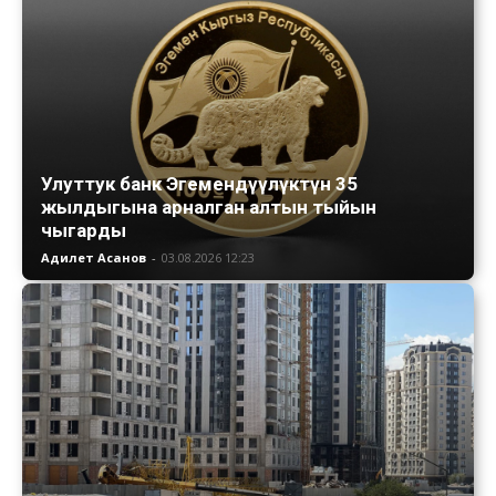
Улуттук банк Эгемендүүлүктүн 35
жылдыгына арналган алтын тыйын
чыгарды
Адилет Асанов
-
03.08.2026 12:23