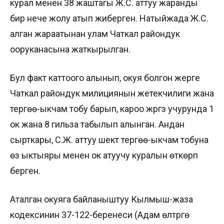
курал менен 38 жаштагы Ж.С. аттуу жаранды
бир нече жолу атып жиберген. Натыйжада Ж.С.
алган жараатынан улам Чаткал райондук
ооруканасына жаткырылган.
Бул факт каттоого алынып, окуя болгон жерге
Чаткал райондук милициянын жетекчилиги жана
тергөө-ыкчам тобу барып, кароо жүргүзүү учурунда 1
ок жана 8 гильза табылып алынган. Андан
сырткары, С.Ж. аттуу шектүү тергөө-ыкчам тобуна
өз ыктыяры менен ок атуучу куралын өткөрүп
берген.
Аталган окуяга байланыштуу Кылмыш-жаза
кодексинин 37-122-беренеси (Адам өлтүрүүгө