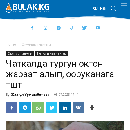
RU
KG
Home
Окуялар тизмеги
Окуялар тизмеги
Негизги жаңылыктар
Чаткалда тургун октон
жараат алып, ооруканага
түштү
By
Жазгул Урмамбетова
-
08.07.2023 17:11