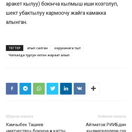
аракет кылуу) боюнча кылмыш иши козголуп,
шектүү убактылуу кармоочу жайга камакка
алынган.
ТЕГТЕР
атып салган
ооруканага түштү
Чаткалда тургун октон жараат алып
Мурунку макала
Кийинки макала
Камчыбек Ташиев
Айтматов РИИБдин
«матчество» боюнча үн катты
кызматкерлери суу