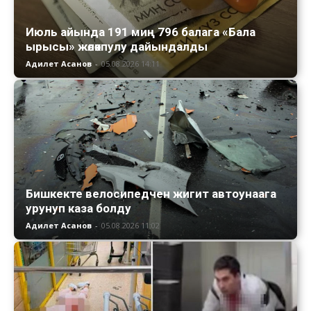
Июль айында 191 миң 796 балага «Бала
ырысы» жөлөкпулу дайындалды
Адилет Асанов
-
05.08.2026 14:11
Бишкекте велосипедчен жигит автоунаага
урунуп каза болду
Адилет Асанов
-
05.08.2026 11:02