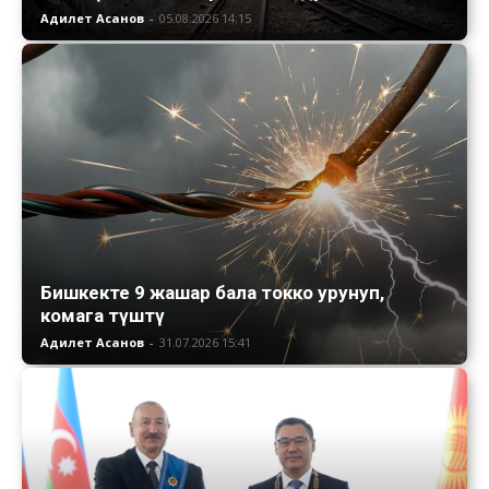
Адилет Асанов
-
05.08.2026 14:15
Бишкекте 9 жашар бала токко урунуп,
комага түштү
Адилет Асанов
-
31.07.2026 15:41