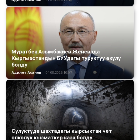
Муратбек Азымбакиев Женевада
Кыргызстандын БУУдагы туруктуу өкүлү
болду
Адилет Асанов
-
04.08.2026 10:07
Сүлүктүдө шахтадагы кырсыктан чет
өлкөлүк кызматкер каза болду