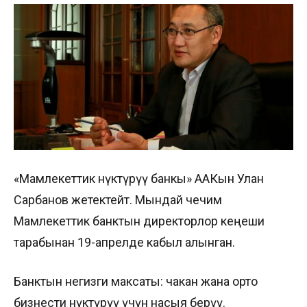
«Мамлекеттик өнүктүрүү банкы» ААКын Улан
Сарбанов жетектейт. Мындай чечим
Мамлекеттик банктын директорлор кеңеши
тарабынан 19-апрелде кабыл алынган.
Банктын негизги максаты: чакан жана орто
бизнести өнүктүрүү үчүн насыя берүү.