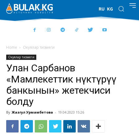
RU
KG
Home
Окуялар тизмеги
Окуялар тизмеги
Улан Сарбанов
«Мамлекеттик өнүктүрүү
банкынын» жетекчиси
болду
By
Жазгул Урмамбетова
-
19.04.2023 15:26