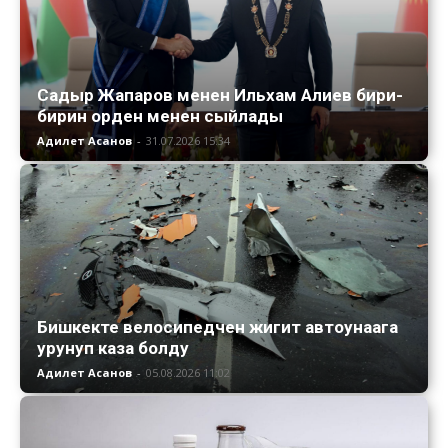
Садыр Жапаров менен Ильхам Алиев бири-
бирин орден менен сыйлады
Адилет Асанов
-
31.07.2026 15:34
Бишкекте велосипедчен жигит автоунаага
урунуп каза болду
Адилет Асанов
-
05.08.2026 11:02