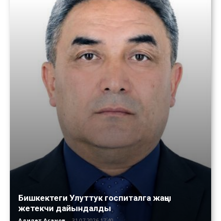
Бишкектеги Улуттук госпиталга жаңы
жетекчи дайындалды
Адилет Асанов
-
31.07.2026 17:40