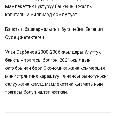
Мамлекеттик өнүктүрүү банкынын жалпы
капиталы 2 миллиард сомду түзөт.
Банктын башкармалыгын буга чейин Евгения
Судец жетектеген.
Улан Сарбанов 2000-2006-жылдары Улуттук
банктын төрагасы болгон. 2021-жылдын
октябрынан бери Экономика жана коммерция
министрлигине караштуу Финансы рыногун жөнгө
салуу жана көзөмөлдөө мамлекеттик кызматынын
төрагасы болуп иштеп жаткан.