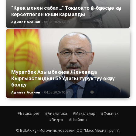
“Күрөк менен сабап…” Токмокто үй-бүлөсүнө күн
көрсөтпөгөн киши кармалды
Адилет Асанов
-
06.08.2026 14:18
Муратбек Азымбакиев Женевада
Кыргызстандын БУУдагы туруктуу өкүлү
болду
Адилет Асанов
-
04.08.2026 10:07
#Башкы бет
#Аналитика
#Макалалар
#Фактчек
#Видео
#Шайлоо
© BULAK.kg - Источник новостей. ОО "Масс Медиа Групп".