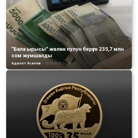
“Бала ырысы” жөлөк пулун берүүгө 235,7 млн
сом жумшалды
Адилет Асанов
-
06.08.2026 12:19