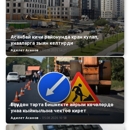
Асанбай кичи районунда кран кулап,
унааларга зыян келтирди
Адилет Асанов
-
06.08.2026 14:21
Бүгүндөн тарта Бишкекте айрым көчөлөрдө
унаа кыймылына чектөө кирет
Адилет Асанов
-
05.08.2026 10:58