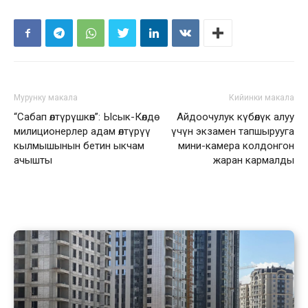
Мурунку макала
Кийинки макала
“Сабап өлтүрүшкөн”: Ысык-Көлдө
Айдоочулук күбөлүк алуу
милиционерлер адам өлтүрүү
үчүн экзамен тапшырууга
кылмышынын бетин ыкчам
мини-камера колдонгон
ачышты
жаран кармалды