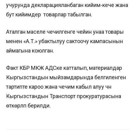
учурунда декларацияланбаган кийим-кече жана
бут кийимдер товарлар табылган.
Аталган маселе чечилгенге чейин унаа товары
менен «А.Т.» убактылуу сактоочу кампасынын
аймагына коюлган.
Факт КБР МКЖ АДСке катталып, материалдар
Кыргызстандын мыйзамдарында белгиленген
тартипте кароо жана чечим кабыл алуу үчүн
Кыргызстандын Транспорт прокуратурасына
өткөрүлүп берилди.