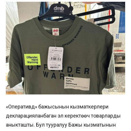
«Оперативдүү» бажысынын кызматкерлери
декларацияланбаган эл керектөөчү товарларды
аныкташты. Бул тууралуу Бажы кызматынын