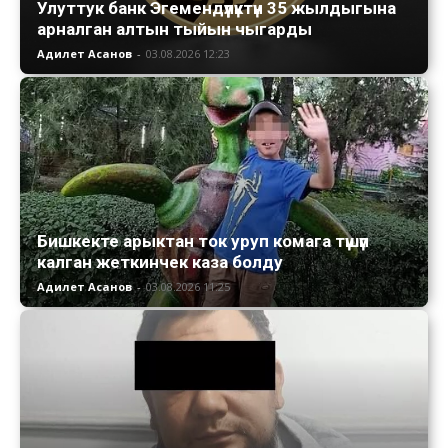
Улуттук банк Эгемендүүлүктүн 35 жылдыгына
арналган алтын тыйын чыгарды
Адилет Асанов
-
03.08.2026 12:23
Бишкекте арыктан ток уруп комага түшүп
калган жеткинчек каза болду
Адилет Асанов
-
03.08.2026 11:25