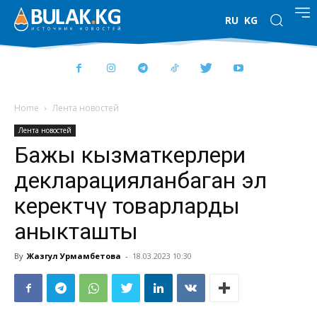
RU
KG
Home
Лента новостей
Лента новостей
Бажы кызматкерлери
декларацияланбаган эл
керектөөчү товарларды
аныкташты
By
Жазгул Урмамбетова
-
18.03.2023 10:30