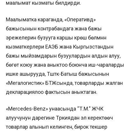
маалымат кызматы билдирди.
Маалыматка караганда, «Оперативдүү»
бажысынын контрабандага жана бажы
эрежелерин бузууга каршы күрөшүү бөлүмүнүн
кызматкерлери ЕАЭБ жана Кыргызстандын
бажы мыйзамдарын бузуулардын алдын алуу,
бөгөт коюу жана аныктоо боюнча иш-чараларды
ишке ашырууда, Түштүк-Батыш бажысынын
«Мегалогистик» БТЖсында, товарларды жалган
декларациялоо фактысын аныктаган.
«Merсеdes-Benz» унаасында “Т.М.” ЖЧК
алуучунун дарегине Түркиядан эл керектөөчү
товарлар алынып келинген, бирок текшерүү