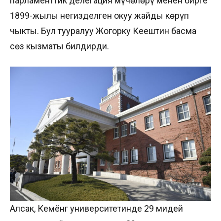
парламенттик делегация мүчөлөрү менен бирге
1899-жылы негизделген окуу жайды көрүп
чыкты. Бул тууралуу Жогорку Кеңештин басма
сөз кызматы билдирди.
Алсак, Кемёнг университетинде 29 миңдей