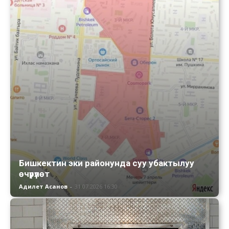
Бишкектин эки районунда суу убактылуу
өчүрүлөт
Адилет Асанов
-
31.07.2026 16:30