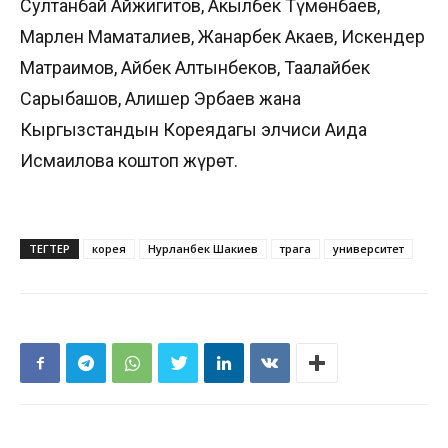
Султанбай Айжигитов, Акылбек Түмөнбаев,
Марлен Маматалиев, Жанарбек Акаев, Искендер
Матраимов, Айбек Алтынбеков, Таалайбек
Сарыбашов, Алишер Эрбаев жана
Кыргызстандын Кореядагы элчиси Аида
Исмаилова коштоп жүрөт.
ТЕГТЕР
корея
Нурланбек Шакиев
төрага
университет