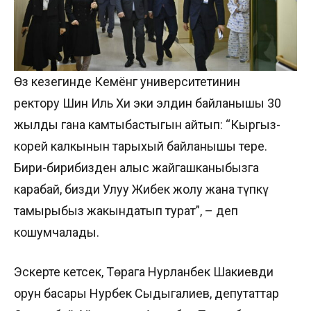
Өз кезегинде Кемёнг университетинин
ректору Шин Иль Хи эки элдин байланышы 30
жылды гана камтыбастыгын айтып: “Кыргыз-
корей калкынын тарыхый байланышы терең.
Бири-бирибизден алыс жайгашканыбызга
карабай, бизди Улуу Жибек жолу жана түпкү
тамырыбыз жакындатып турат”, – деп
кошумчалады.
Эскерте кетсек, Төрага Нурланбек Шакиевди
орун басары Нурбек Сыдыгалиев, депутаттар