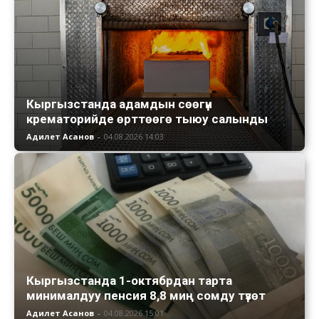
Кыргызстанда адамдын сөөгүн
крематорийде өрттөөгө тыюу салынды
Адилет Асанов
-
04.08.2026 14:03
Кыргызстанда 1-октябрдан тарта
минималдуу пенсия 8,8 миң сомду түзөт
Адилет Асанов
-
04.08.2026 15:01