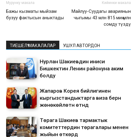
Мурунку макала
Кийинки макала
Бажы кызматы мыйзам
Майлуу-Суудагы авариянын
бузуу фактысын аныктады
чыгымы 43 млн 815 миң млн
сомду түздү
ТИЕШЕЛҮҮ МАКАЛАЛАР
УШУЛ АВТОРДОН
Нурлан Шакиевдин иниси
Бишкектин Ленин районуна аким
болду
Жапаров Корея бийлигинен
кыргызстандыктарга виза берүүнү
жөнөкөйлөтүүнү өтүндү
Төрага Шакиев тармактык
комитеттердин төрагалары менен
жыйын өткөрдү