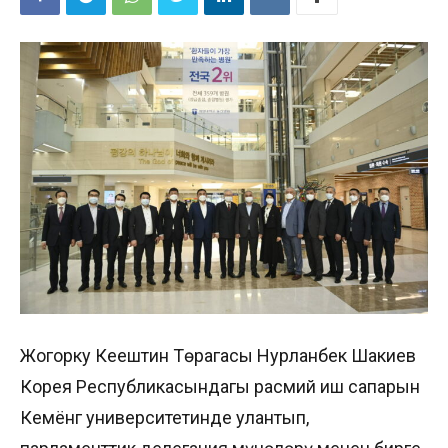
Жогорку Кеңештин Төрагасы Нурланбек Шакиев
Корея Республикасындагы расмий иш сапарын
Кемёнг университетинде улантып,