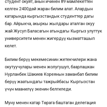
студент окуйт, анын ичинен 89 мамлекеттен
келген 2400дөй жаран билим алат. Алардын
катарында кыргызстандык студенттер дагы
бар. Айрыкча, акыркы жылдары аталган окуу
жай Жусуп Баласагын атындагы Кыргыз улуттук
университети менен жигердүү кызматташып
келет.
Билим берүү мекемесинин жетекчилери жана
окутуучулары менен жолугушуп, баарлашкан
Нурланбек Шакиев Кореянын заманбап билим
берүү жаатындагы тажрыйбасы Кыргызстан
үчүн маанилүү экенин белгиледи.
Муну менен катар Төрага баштаган делегация