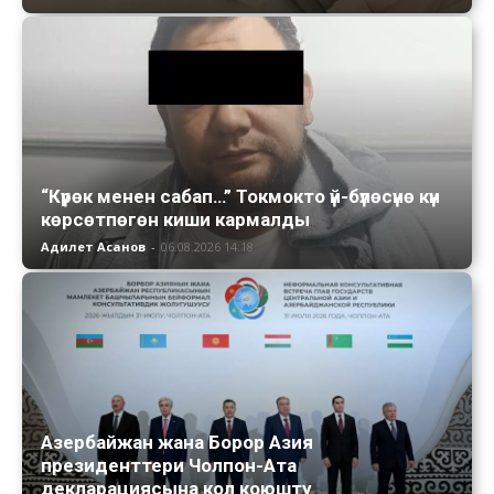
“Күрөк менен сабап…” Токмокто үй-бүлөсүнө күн
көрсөтпөгөн киши кармалды
Адилет Асанов
-
06.08.2026 14:18
Азербайжан жана Борор Азия
президенттери Чолпон-Ата
декларациясына кол коюшту