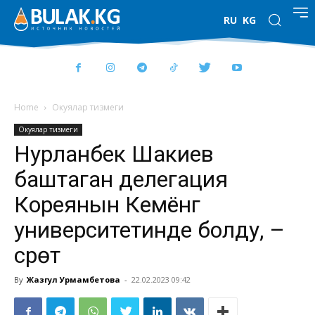
RU
KG
Home
Окуялар тизмеги
Окуялар тизмеги
Нурланбек Шакиев
баштаган делегация
Кореянын Кемёнг
университетинде болду, –
сүрөт
By
Жазгул Урмамбетова
-
22.02.2023 09:42