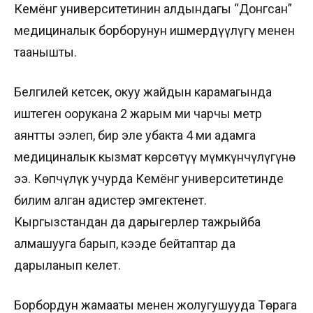
Кемёнг университетинин алдындагы “Донгсан”
медициналык борборунун ишмердүүлүгү менен
таанышты.
Белгилей кетсек, окуу жайдын карамагында
иштеген оорукана 2 жарым миң чарчы метр
аянтты ээлеп, бир эле убакта 4 миң адамга
медициналык кызмат көрсөтүү мүмкүнчүлүгүнө
ээ. Көпчүлүк учурда Кемёнг университетинде
билим алган адистер эмгектенет.
Кыргызстандан да дарыгерлер тажрыйба
алмашууга барып, кээде бейтаптар да
дарыланып келет.
Борбордун жамааты менен жолугушууда Төрага