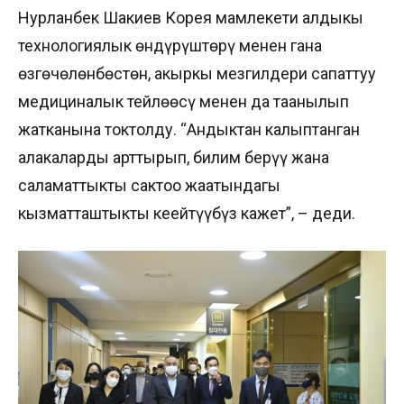
Нурланбек Шакиев Корея мамлекети алдыңкы
технологиялык өндүрүштөрү менен гана
өзгөчөлөнбөстөн, акыркы мезгилдери сапаттуу
медициналык тейлөөсү менен да таанылып
жатканына токтолду. “Андыктан калыптанган
алакаларды арттырып, билим берүү жана
саламаттыкты сактоо жаатындагы
кызматташтыкты кеңейтүүбүз кажет”, – деди.