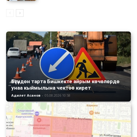
Бүгүндөн тарта Бишкекте айрым көчөлөрдө
унаа кыймылына чектөө кирет
Адилет Асанов
-
05.08.2026 10:58