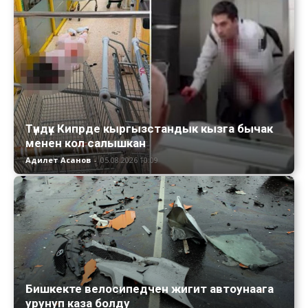
Түндүк Кипрде кыргызстандык кызга бычак
менен кол салышкан
Адилет Асанов
-
05.08.2026 10:09
Бишкекте велосипедчен жигит автоунаага
урунуп каза болду