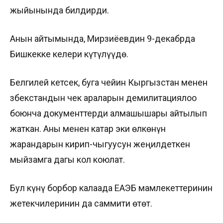
жыйынында билдирди.
Анын айтымында, Мирзиёевдин 9-декабрда
Бишкекке келери күтүлүүдө.
Белгилей кетсек, буга чейин Кыргызстан менен
Өзбекстандын чек араларын демилитациялоо
боюнча документтерди алмашышары айтылып
жаткан. Аны менен катар эки өлкөнүн
жарандарын кирип-чыгуусун жеңилдеткен
мыйзамга дагы кол коюлат.
Бул күнү борбор калаада ЕАЭБ мамлекеттеринин
жетекчилеринин да саммити өтөт.