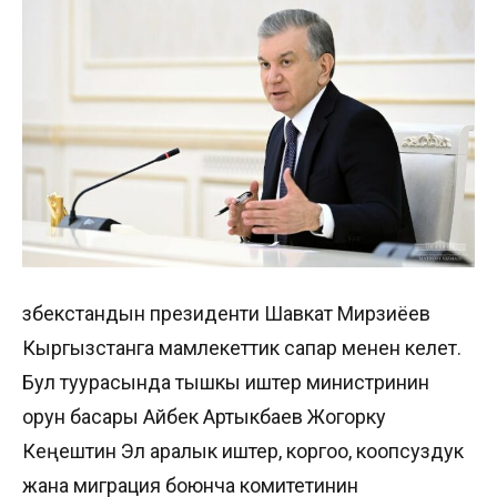
Өзбекстандын президенти Шавкат Мирзиёев
Кыргызстанга мамлекеттик сапар менен келет.
Бул туурасында тышкы иштер министринин
орун басары Айбек Артыкбаев Жогорку
Кеңештин Эл аралык иштер, коргоо, коопсуздук
жана миграция боюнча комитетинин