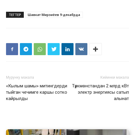
ТЕГТЕР
Шавкат Мирзиёев 9-декабрда
Мурунку макала
Кийинки макала
«Кылым шамы» митингдерди
Түркмөнстандан 2 млрд кВт
тыйган чечимге каршы сотко
электр энергиясы сатып
кайрылды
алынат