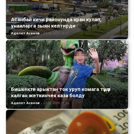
Асанбай кичи районунда кран кулап,
унааларга зыян келтирди
Адилет Асанов
-
06.08.2026 14:21
Бишкекте арыктан ток уруп комага түшүп
калган жеткинчек каза болду
Адилет Асанов
-
03.08.2026 11:25