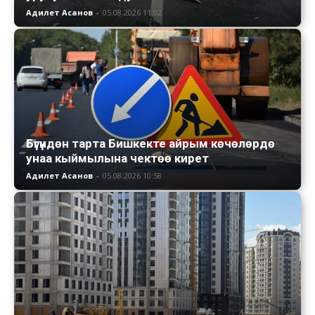
Адилет Асанов
-
05.08.2026 11:02
Бүгүндөн тарта Бишкекте айрым көчөлөрдө
унаа кыймылына чектөө кирет
Адилет Асанов
-
05.08.2026 10:58