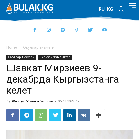
RU
KG
Home
Окуялар тизмеги
Окуялар тизмеги
Негизги жаңылыктар
Шавкат Мирзиёев 9-
декабрда Кыргызстанга
келет
By
Жазгул Урмамбетова
-
05.12.2022 17:56