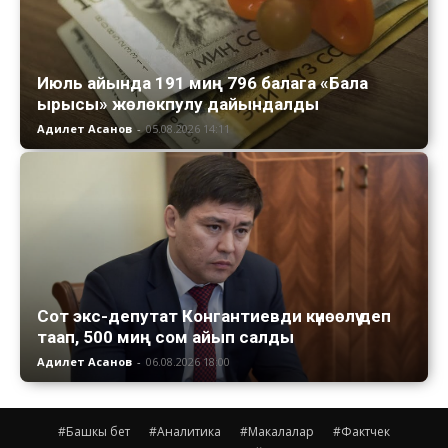
Июль айында 191 миң 796 балага «Бала
ырысы» жөлөкпулу дайындалды
Адилет Асанов
-
05.08.2026 14:11
Сот экс-депутат Конгантиевди күнөөлүү деп
таап, 500 миң сом айып салды
Адилет Асанов
-
06.08.2026 18:00
#Башкы бет
#Аналитика
#Макалалар
#Фактчек