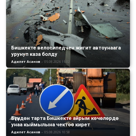
Бишкекте велосипедчен жигит автоунаага
урунуп каза болду
Адилет Асанов
-
05.08.2026 11:02
Бүгүндөн тарта Бишкекте айрым көчөлөрдө
унаа кыймылына чектөө кирет
Адилет Асанов
-
05.08.2026 10:58