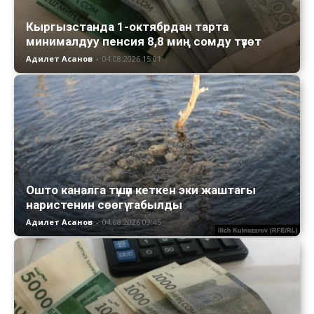
Кыргызстанда 1-октябрдан тарта
минималдуу пенсия 8,8 миң сомду түзөт
Адилет Асанов
-
04.08.2026 15:01
Ошто каналга түшүп кеткен эки жаштагы
наристенин сөөгү табылды
Адилет Асанов
-
04.08.2026 09:45