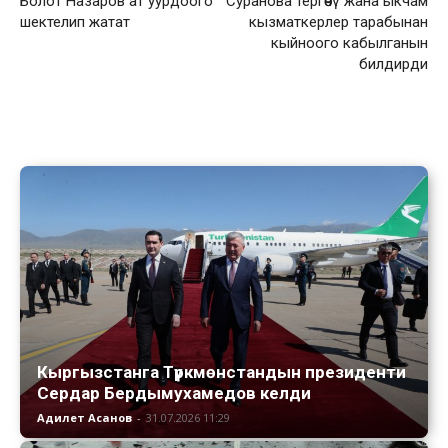
Болот Назаров ат уурдоого
Суранова тергөөчү жана ыкчам
шектелип жатат
кызматкерлер тарабынан
кыйноого кабылганын
билдирди
Кыргызстанга Түркмөнстандын президенти
Сердар Бердымухамедов келди
Адилет Асанов
-
31.07.2026 11:29