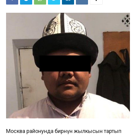
Москва районунда бирөөнүн жылкысын тартып