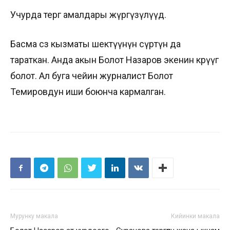
Учурда тергөө амалдары жүргүзүлүүдө.
Басма сөз кызматы шектүүнүн сүрөтүн да
тараткан. Анда акын Болот Назаров экенин көрүүгө
болот. Ал буга чейин журналист Болот
Темировдун иши боюнча кармалган.
Мурунку макала
Кийинки макала