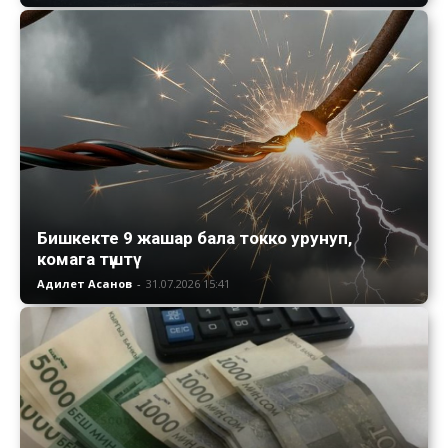
Бишкекте 9 жашар бала токко урунуп,
комага түштү
Адилет Асанов
-
31.07.2026 15:41