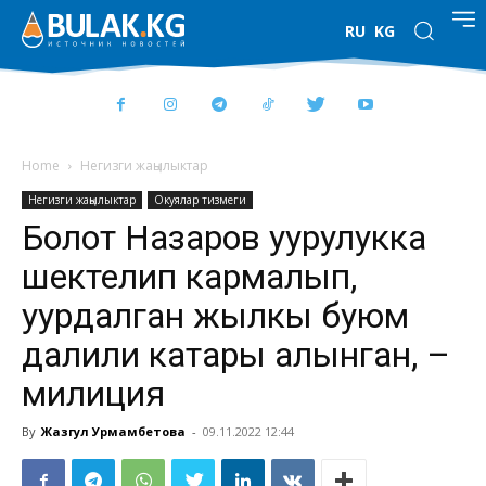
RU
KG
Home
Негизги жаңылыктар
Негизги жаңылыктар
Окуялар тизмеги
Болот Назаров уурулукка
шектелип кармалып,
уурдалган жылкы буюм
далили катары алынган, –
милиция
By
Жазгул Урмамбетова
-
09.11.2022 12:44