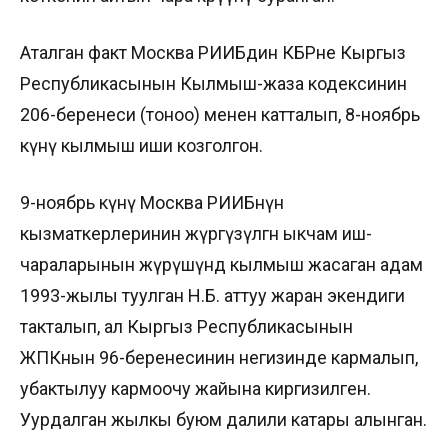
Аталган факт Москва РИИБдин КБРне Кыргыз
Республикасынын Кылмыш-жаза кодексинин
206-беренеси (тоноо) менен катталып, 8-ноябрь
күнү кылмыш иши козголгон.
9-ноябрь күнү Москва РИИБнүн
кызматкерлеринин жүргүзүлгөн ыкчам иш-
чараларынын жүрүшүндө кылмыш жасаган адам
1993-жылы туулган Н.Б. аттуу жаран экендиги
такталып, ал Кыргыз Республикасынын
ЖПКнын 96-беренесинин негизинде кармалып,
убактылуу кармоочу жайына киргизилген.
Уурдалган жылкы буюм далили катары алынган.