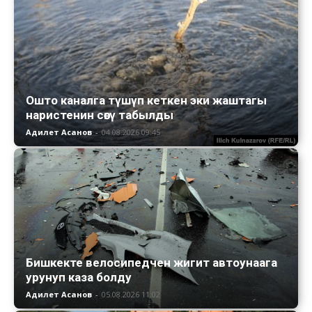
Ошто каналга түшүп кеткен эки жаштагы
наристенин сөөгү табылды
Адилет Асанов
-
04.08.2026 09:45
Бишкекте велосипедчен жигит автоунаага
урунуп каза болду
Адилет Асанов
-
05.08.2026 11:02