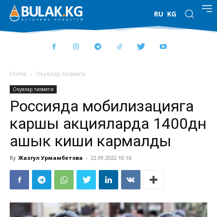
RU
KG
Home
Окуялар тизмеги
Окуялар тизмеги
Россияда мобилизацияга
каршы акцияларда 1400дөн
ашык киши кармалды
By
Жазгул Урмамбетова
-
22.09.2022 10:16