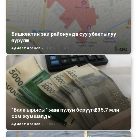
Бишкектин эки районунда суу убактылуу
өчүрүлөт
Адилет Асанов
-
31.07.2026 16:30
“Бала ырысы” жөлөк пулун берүүгө 235,7 млн
сом жумшалды
Адилет Асанов
-
06.08.2026 12:19