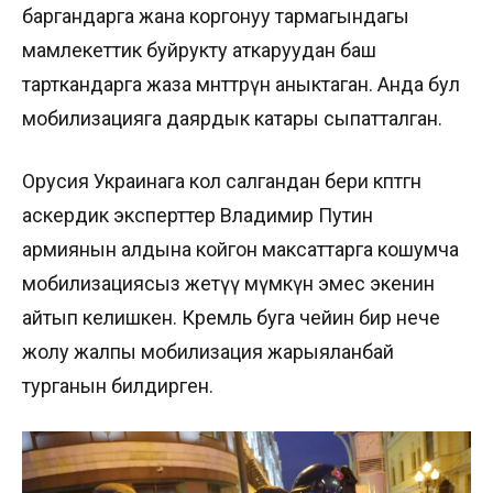
баргандарга жана коргонуу тармагындагы
мамлекеттик буйрукту аткаруудан баш
тарткандарга жаза мөөнөттөрүн аныктаган. Анда бул
мобилизацияга даярдык катары сыпатталган.
Орусия Украинага кол салгандан бери көптөгөн
аскердик эксперттер Владимир Путин
армиянын алдына койгон максаттарга кошумча
мобилизациясыз жетүү мүмкүн эмес экенин
айтып келишкен. Кремль буга чейин бир нече
жолу жалпы мобилизация жарыяланбай
турганын билдирген.