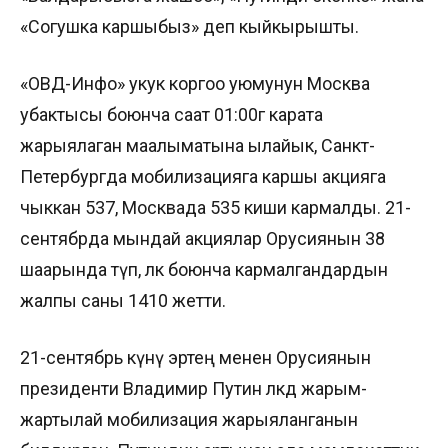
«Согушка каршыбыз» деп кыйкырышты.
«ОВД-Инфо» укук коргоо уюмунун Москва
убактысы боюнча саат 01:00гө карата
жарыялаган маалыматына ылайык, Санкт-
Петербургда мобилизацияга каршы акцияга
чыккан 537, Москвада 535 киши кармалды. 21-
сентябрда мындай акциялар Орусиянын 38
шаарында өтүп, өлкө боюнча кармалгандардын
жалпы саны 1410 жетти.
21-сентябрь күнү эртең менен Орусиянын
президенти Владимир Путин өлкөдө жарым-
жартылай мобилизация жарыяланганын