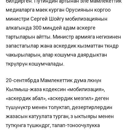
билдирген. Путиндин артынан эле мамлекеттик
медиаларга маек курган Орусиянын коргоо
министри Сергей Шойгу мобилизациянын
алкагында 300 миңдей адам аскерге
тартыларын айтты. Министр армияга негизинен
запастагылар жана аскердик кызматтан өткөндөр
чакырыларын, алар кошумча даярдыктан
өткөрүлөрүн кошумчалады.
20-сентябрда Мамлекеттик дума өлкөнүн
Кылмыш-жаза кодексин «мобилизация»,
«аскердик абал», «аскердик мезгил» деген
түшүнүктөр менен толуктап, дезертирлердин
жазасын катуулата турган, өз ыктыяры менен
туткунга түшкөндөргө, талап-тоноочулукка