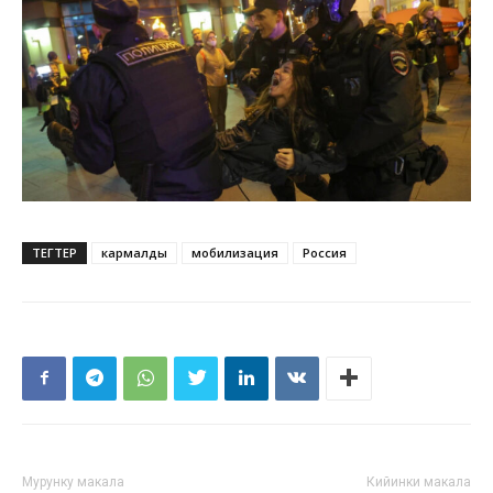
ТЕГТЕР
кармалды
мобилизация
Россия
Мурунку макала
Кийинки макала