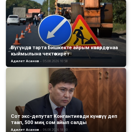
Бүгүндөн тарта Бишкекте айрым көчөлөрдө унаа
кыймылына чектөө кирет
Адилет Асанов
-
05.08.2026 10:58
Сот экс-депутат Конгантиевди күнөөлүү деп
таап, 500 миң сом айып салды
Адилет Асанов
-
06.08.2026 18:00