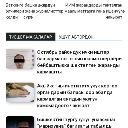
Баткенге башка өлкөлөрдүн
ИИМ жарандарды такталган
элчилери жана журналисттер
маалыматтарга гана ишенүүгө
келди, – сүрөт
чакырат
ТИЕШЕЛҮҮ МАКАЛАЛАР
УШУЛ АВТОРДОН
Октябрь райондук ички иштер
башкармалыгынын кызматкерлери
бейбаштыкка шектелген жаранды
кармашты
Акыйкатчы институту укук коргоо
органдарын баласы оор абалда
кармалган аялдын укугун
камсыздоого чакырат
Бишкектин тургунунун унаасынан
“марихуана” баңгизаты табылды