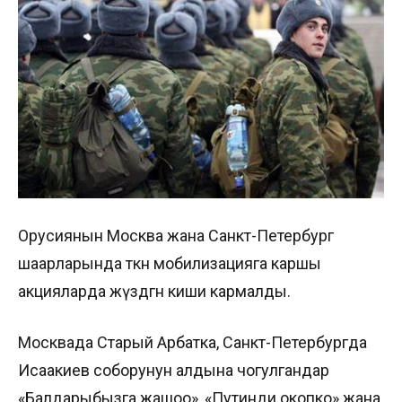
Орусиянын Москва жана Санкт-Петербург
шаарларында өткөн мобилизацияга каршы
акцияларда жүздөгөн киши кармалды.
Москвада Старый Арбатка, Санкт-Петербургда
Исаакиев соборунун алдына чогулгандар
«Балдарыбызга жашоо», «Путинди окопко» жана