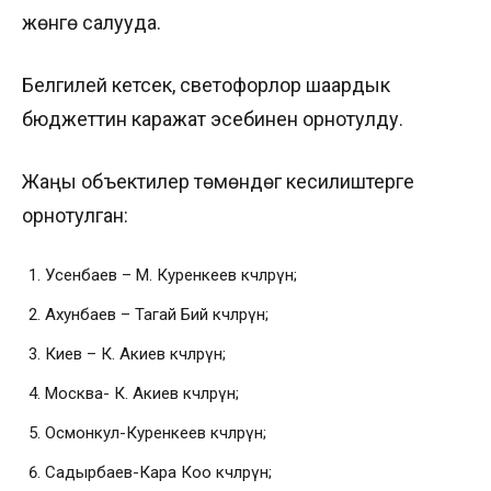
жөнгө салууда.
Белгилей кетсек, светофорлор шаардык
бюджеттин каражат эсебинен орнотулду.
Жаңы объектилер төмөндөгү кесилиштерге
орнотулган:
Усенбаев – М. Куренкеев көчөлөрүнө;
Ахунбаев – Тагай Бий көчөлөрүнө;
Киев – К. Акиев көчөлөрүнө;
Москва- К. Акиев көчөлөрүнө;
Осмонкул-Куренкеев көчөлөрүнө;
Садырбаев-Кара Коо көчөлөрүнө;