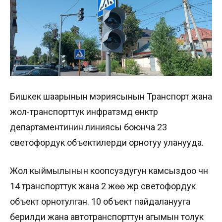
Бишкек шаарынын мэриясынын Транспорт жана
жол-транспорттук инфратүзүмдү өнүктүрүү
департаментинин линиясы боюнча 23
светофордук объектилерди орнотуу уланууда.
Жол кыймылынын коопсуздугун камсыздоо үчүн
14 транспорттук жана 2 жөө жүрүү светофордук
объект орнотулган. 10 объект пайдаланууга
берилди жана автотранспорттун агымын толук