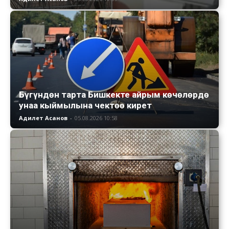
Бүгүндөн тарта Бишкекте айрым көчөлөрдө
унаа кыймылына чектөө кирет
Адилет Асанов
-
05.08.2026 10:58