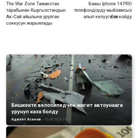
The War Zone Тажикстан
Бажы Iphone 14 PRO
тарабынан Кыргызстандын
телефондорду мыйзамсыз
Ак-Сай айылына урулган
алып келүүгө бөгөт койду
соккусун жарыялады
Бишкекте велосипедчен жигит автоунаага
урунуп каза болду
Адилет Асанов
-
05.08.2026 11:02