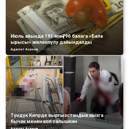
Июль айында 191 миң 796 балага «Бала
ырысы» жөлөкпулу дайындалды
Адилет Асанов
-
05.08.2026 14:11
Түндүк Кипрде кыргызстандык кызга
бычак менен кол салышкан
Адилет Асанов
-
05.08.2026 10:09