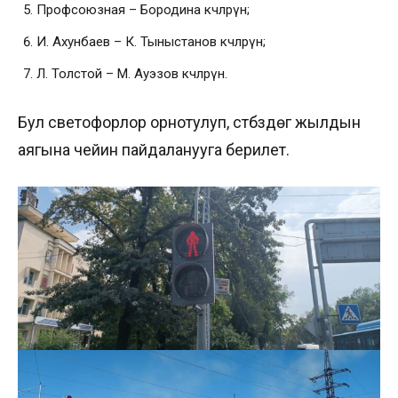
Профсоюзная – Бородина көчөлөрүнө;
И. Ахунбаев – К. Тыныстанов көчөлөрүнө;
Л. Толстой – М. Ауэзов көчөлөрүнө.
Бул светофорлор орнотулуп, үстүбүздөгү жылдын
аягына чейин пайдаланууга берилет.