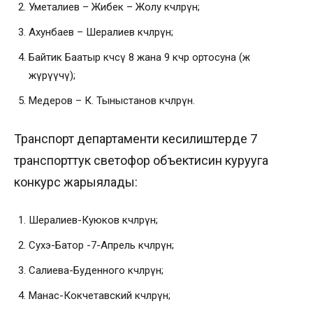
Уметалиев – Жибек – Жолу көчөлөрүнө;
Ахунбаев – Шералиев көчөлөрүнө;
Байтик Баатыр көчөсү 8 жана 9 кчр ортосуна (жөө
жүрүүчү);
Медеров – К. Тыныстанов көчөлөрүнө.
Транспорт департаменти кесилиштерде 7
транспорттук светофор объектисин курууга
конкурс жарыялады:
Шералиев-Куюков көчөлөрүнө;
Сухэ-Батор -7-Апрель көчөлөрүнө;
Салиева-Буденного көчөлөрүнө;
Манас-Кокчетавский көчөлөрүнө;