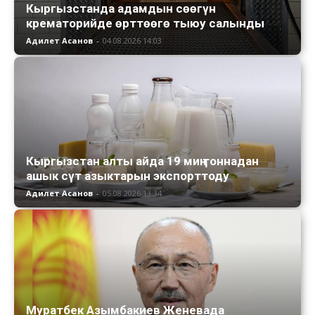
Кыргызстанда адамдын сөөгүн
крематорийде өрттөөгө тыюу салынды
Адилет Асанов
-
04.08.2026 14:03
Кыргызстан алты айда 19 миң тоннадан
ашык сүт азыктарын экспорттоду
Адилет Асанов
-
05.08.2026 13:34
Муратбек Азымбакиев Женевада