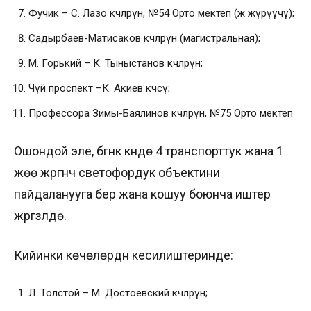
Фучик – С. Лазо көчөлөрүнө, №54 Орто мектеп (жөө жүрүүчү);
Садырбаев-Матисаков көчөлөрүнө (магистральная);
М. Горький – К. Тыныстанов көчөлөрүнө;
Чүй проспект –К. Акиев көчөсү;
Профессора Зимы-Баялинов көчөлөрүнө, №75 Орто мектеп
Ошондой эле, бүгүнкү күндө 4 транспорттук жана 1
жөө жүргүнчү светофордук объектини
пайдаланууга берүү жана кошуу боюнча иштер
жүргүзүлүүдө.
Кийинки көчөлөрдүн кесилиштеринде:
Л. Толстой – М. Достоевский көчөлөрүнө;