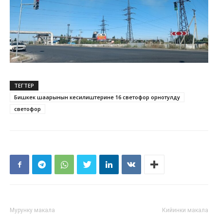
ТЕГТЕР
Бишкек шаарынын кесилиштерине 16 светофор орнотулду
светофор
Мурунку макала
Кийинки макала