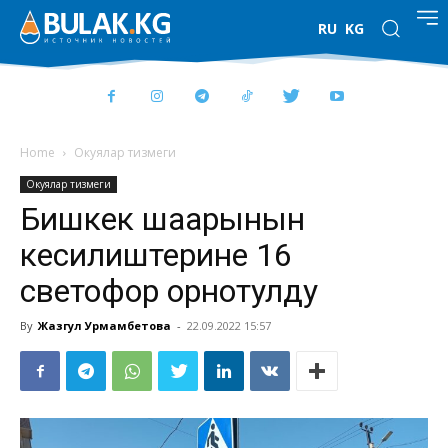
RU
KG
Home
Окуялар тизмеги
Окуялар тизмеги
Бишкек шаарынын
кесилиштерине 16
светофор орнотулду
By
Жазгул Урмамбетова
-
22.09.2022 15:57