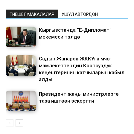
ТИЕШЕЛҮҮ МАКАЛАЛАР
УШУЛ АВТОРДОН
Кыргызстанда “Е-Дипломат”
мекемеси түзүлүүдө
Садыр Жапаров ЖККУга мүчө-
мамлекеттердин Коопсуздук
кеңештеринин катчыларын кабыл
алды
Президент жаңы министрлерге
таза иштөөнү эскертти