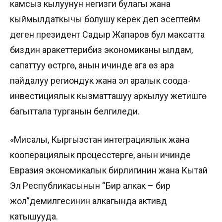
камсыз кылуунун негизги булагы жана
кыймылдаткычы болушу керек деп эсептейм
деген президент Садыр Жапаров бул максатта
биздин аракеттерибиз экономиканы ылдам,
сапаттуу өстүрүүгө, анын ичинде ага өз ара
пайдалуу региондук жана эл аралык соода-
инвестициялык кызматташуу аркылуу жетишүүгө
багыттала турганын белгиледи.
«Мисалы, Кыргызстан интеграциялык жана
кооперациялык процесстерге, анын ичинде
Евразия экономикалык бирлигинин жана Кытай
Эл Республикасынын “Бир алкак – бир
жол”демилгесинин алкагында активдүү
катышууда.