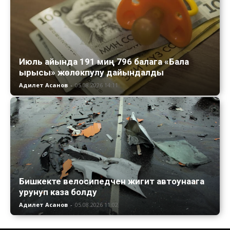
Июль айында 191 миң 796 балага «Бала
ырысы» жөлөкпулу дайындалды
Адилет Асанов
-
05.08.2026 14:11
Бишкекте велосипедчен жигит автоунаага
урунуп каза болду
Адилет Асанов
-
05.08.2026 11:02