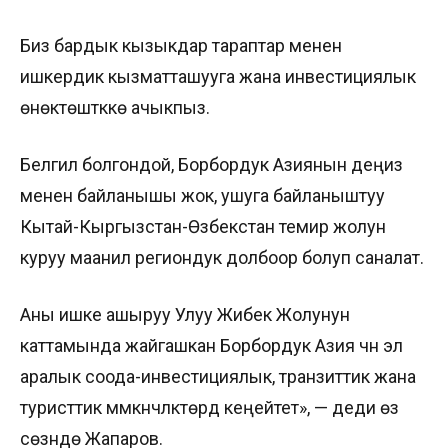
Биз бардык кызыкдар тараптар менен
ишкердик кызматташууга жана инвестициялык
өнөктөштүккө ачыкпыз.
Белгилүү болгондой, Борбордук Азиянын деңиз
менен байланышы жок, ушуга байланыштуу
Кытай-Кыргызстан-Өзбекстан темир жолун
куруу маанилүү региондук долбоор болуп саналат.
Аны ишке ашыруу Улуу Жибек Жолунун
каттамында жайгашкан Борбордук Азия үчүн эл
аралык соода-инвестициялык, транзиттик жана
туристтик мүмкүнчүлүктөрдү кеңейтет», — деди өз
сөзүндө Жапаров.