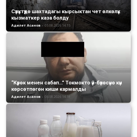
Сүлүктүдө шахтадагы кырсыктан чет өлкөлүк
кызматкер каза болду
Адилет Асанов
-
05.08.2026 14:15
“Күрөк менен сабап…” Токмокто үй-бүлөсүнө күн
көрсөтпөгөн киши кармалды
Адилет Асанов
-
06.08.2026 14:18