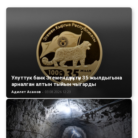
Улуттук банк Эгемендүүлүктүн 35 жылдыгына
арналган алтын тыйын чыгарды
Адилет Асанов
-
03.08.2026 12:23