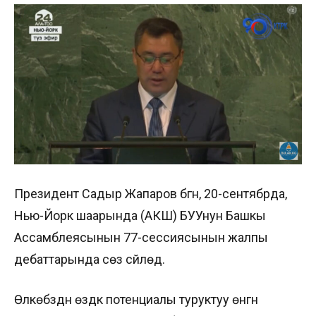
Президент Садыр Жапаров бүгүн, 20-сентябрда,
Нью-Йорк шаарында (АКШ) БУУнун Башкы
Ассамблеясынын 77-сессиясынын жалпы
дебаттарында сөз сүйлөдү.
Өлкөбүздүн өздүк потенциалы туруктуу өнүгүүнү