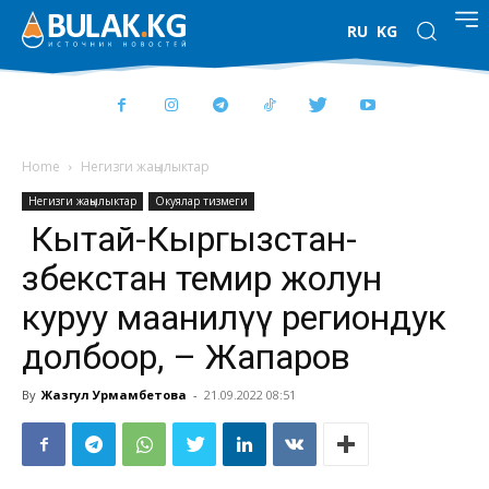
RU
KG
Home
Негизги жаңылыктар
Негизги жаңылыктар
Окуялар тизмеги
Кытай-Кыргызстан-
Өзбекстан темир жолун
куруу маанилүү региондук
долбоор, – Жапаров
By
Жазгул Урмамбетова
-
21.09.2022 08:51