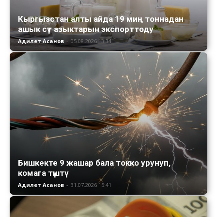
Кыргызстан алты айда 19 миң тоннадан
ашык сүт азыктарын экспорттоду
Адилет Асанов
-
05.08.2026 13:34
Бишкекте 9 жашар бала токко урунуп,
комага түштү
Адилет Асанов
-
31.07.2026 15:41