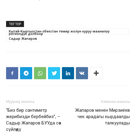
ТЕГТЕР
Кытай-Кыргызстан-Өзбекстан темир жолун куруу маанилүү
региондук долбоор
Садыр Жапаров
Мурунку макала
Кийинки макала
“Биз бир сантиметр
Жапаров менен Мирзиёев
жерибизди бербейбиз”, –
чек арадагы кырдаалды
Садыр Жапаров БУУда сөз
талкуулады
сүйлөдү