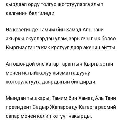
кырдаал орду толгус жоготууларга алып
келгенин белгиледи.
Өз кезегинде Тамим бин Хамад Аль Тани
акыркы окуялардан улам, зарылчылык болсо
Кыргызстанга көмөк көрсөтүүгө даяр экенин айтты.
Ал ошондой эле катар тараптын Кыргызстан
менен натыйжалуу кызматташууну
жогорулатууга даярдыгын билдирди.
Мындан тышкары, Тамим бин Хамад Аль Тани
президент Садыр Жапаровду Катарга расмий
сапар менен келип кетүүгө чакырды.