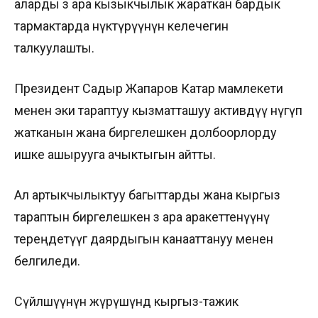
аларды өз ара кызыкчылык жараткан бардык
тармактарда өнүктүрүүнүн келечегин
талкуулашты.
Президент Садыр Жапаров Катар мамлекети
менен эки тараптуу кызматташуу активдүү өнүгүп
жатканын жана биргелешкен долбоорлорду
ишке ашырууга ачыктыгын айтты.
Ал артыкчылыктуу багыттарды жана кыргыз
тараптын биргелешкен өз ара аракеттенүүнү
тереңдетүүгө даярдыгын канааттануу менен
белгиледи.
Сүйлөшүүнүн жүрүшүндө кыргыз-тажик