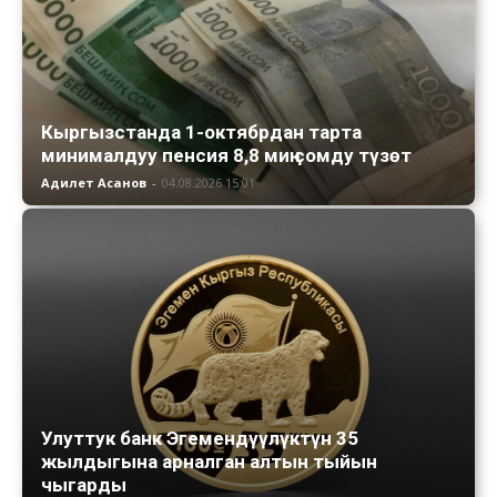
Кыргызстанда 1-октябрдан тарта
минималдуу пенсия 8,8 миң сомду түзөт
Адилет Асанов
-
04.08.2026 15:01
Улуттук банк Эгемендүүлүктүн 35
жылдыгына арналган алтын тыйын
чыгарды