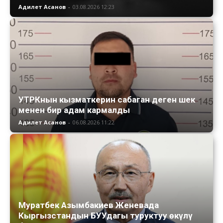
Адилет Асанов
-
03.08.2026 12:23
УТРКнын кызматкерин сабаган деген шек
менен бир адам кармалды
Адилет Асанов
-
06.08.2026 11:22
Муратбек Азымбакиев Женевада
Кыргызстандын БУУдагы туруктуу өкүлү