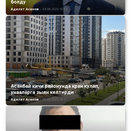
болду
Адилет Асанов
-
04.08.2026 10:07
Асанбай кичи районунда кран кулап,
унааларга зыян келтирди
Адилет Асанов
-
06.08.2026 14:21