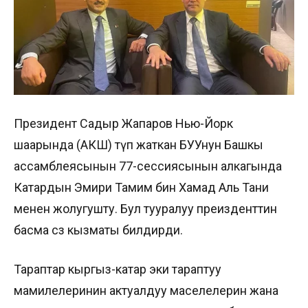
Президент Садыр Жапаров Нью-Йорк
шаарында (АКШ) өтүп жаткан БУУнун Башкы
ассамблеясынын 77-сессиясынын алкагында
Катардын Эмири Тамим бин Хамад Аль Тани
менен жолугушту. Бул тууралуу преизденттин
басма сөз кызматы билдирди.
Тараптар кыргыз-катар эки тараптуу
мамилелеринин актуалдуу маселелерин жана