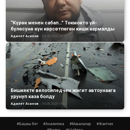
“Күрөк менен сабап…” Токмокто үй-
бүлөсүнө күн көрсөтпөгөн киши кармалды
Адилет Асанов
-
06.08.2026 14:18
Бишкекте велосипедчен жигит автоунаага
урунуп каза болду
Адилет Асанов
-
05.08.2026 11:02
#Башкы бет
#Аналитика
#Макалалар
#Фактчек
#Видео
#Шайлоо