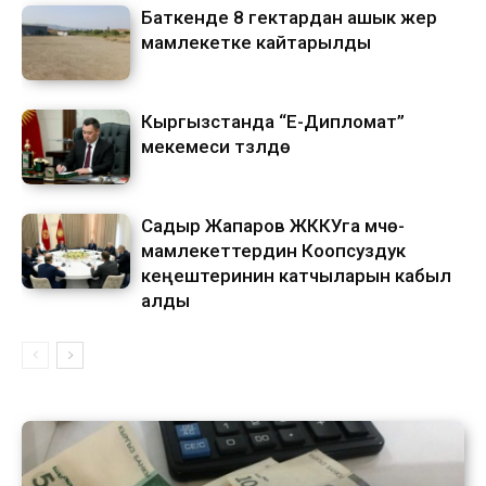
Баткенде 8 гектардан ашык жер
мамлекетке кайтарылды
Кыргызстанда “Е-Дипломат”
мекемеси түзүлүүдө
Садыр Жапаров ЖККУга мүчө-
мамлекеттердин Коопсуздук
кеңештеринин катчыларын кабыл
алды