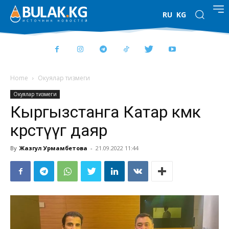
RU
KG
Home
Окуялар тизмеги
Окуялар тизмеги
Кыргызстанга Катар көмөк
көрсөтүүгө даяр
By
Жазгул Урмамбетова
-
21.09.2022 11:44