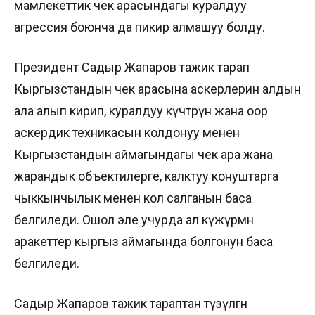
мамлекеттик чек арасындагы куралдуу
агрессия боюнча да пикир алмашуу болду.
Президент Садыр Жапаров тажик тарап
Кыргызстандын чек арасына аскерлерин алдын
ала алып кирип, куралдуу күчтөрүн жана оор
аскердик техникасын колдонуу менен
Кыргызстандын аймагындагы чек ара жана
жарандык объектилерге, калктуу конуштарга
чыккынчылык менен кол салганын баса
белгиледи. Ошол эле учурда ал күжүрмөн
аракеттер кыргыз аймагында болгонун баса
белгиледи.
Садыр Жапаров тажик тараптан түзүлгөн