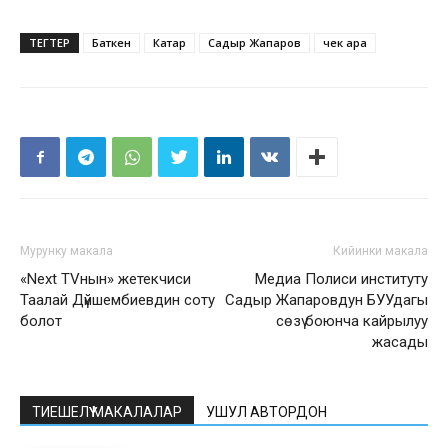
ТЕГТЕР
Баткен
Катар
Садыр Жапаров
чек ара
Мурунку макала
Кийинки макала
«Next TVнын» жетекчиси
Медиа Полиси институту
Таалай Дүйшембиевдин соту
Садыр Жапаровдун БУУдагы
болот
сөзү боюнча кайрылуу
жасады
ТИЕШЕЛҮҮ МАКАЛАЛАР
УШУЛ АВТОРДОН