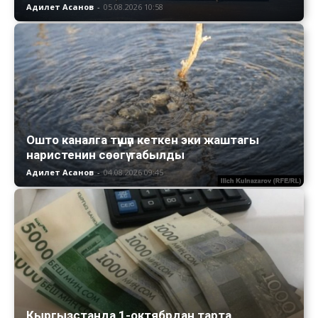
Адилет Асанов
-
05.08.2026 10:58
Ошто каналга түшүп кеткен эки жаштагы
наристенин сөөгү табылды
Адилет Асанов
-
04.08.2026 09:45
Кыргызстанда 1-октябрдан тарта