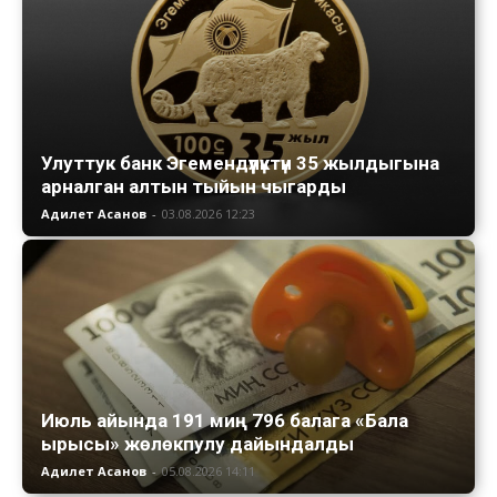
Улуттук банк Эгемендүүлүктүн 35 жылдыгына
арналган алтын тыйын чыгарды
Адилет Асанов
-
03.08.2026 12:23
Июль айында 191 миң 796 балага «Бала
ырысы» жөлөкпулу дайындалды
Адилет Асанов
-
05.08.2026 14:11