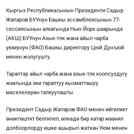
Кыргыз Республикасынын Президенти Садыр
Жапаров БУУнун Башкы ассамблеясынын 77-
сессиясынын алкагында Нью-Йорк шаарында
(АКШ) БУУнун Азык-түлүк жана айыл чарба
уюмунун (ФАО) Башкы директору Цюй Дунъюй
менен жолугушту.
Тараптар айыл чарба жана азык-түлүк коопсуздугу
жаатында эки тараптуу кызматташуу
маселелерин талкуулашты.
Президент Садыр Жапаров ФАО менен ийгиликтүү
өнөктөштүктү белгилеп, өлкөдө бир катар маанилүү
долбоорлорду ишке ашырып жаткан Уюм менен