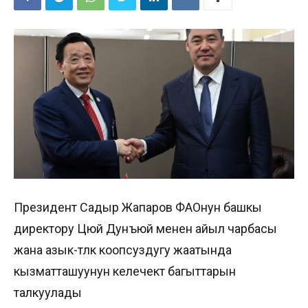
Президент Садыр Жапаров ФАОнун башкы
директору Цюй Дунъюй менен айыл чарбасы
жана азык-түлүк коопсуздугу жаатында
кызматташуунун келечектүү багыттарын
талкуулады