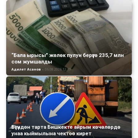
“Бала ырысы” жөлөк пулун берүүгө 235,7 млн
сом жумшалды
Адилет Асанов
-
06.08.2026 12:19
Бүгүндөн тарта Бишкекте айрым көчөлөрдө
унаа кыймылына чектөө кирет