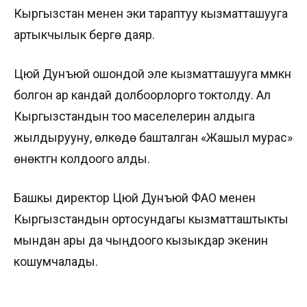
Кыргызстан менен эки тараптуу кызматташууга
артыкчылык берүүгө даяр.
Цюй Дунъюй ошондой эле кызматташууга мүмкүн
болгон ар кандай долбоорлорго токтолду. Ал
Кыргызстандын тоо маселелерин алдыга
жылдырууну, өлкөдө башталган «Жашыл мурас»
өнөктүгүн колдоого алды.
Башкы директор Цюй Дунъюй ФАО менен
Кыргызстандын ортосундагы кызматташтыкты
мындан ары да чыңдоого кызыкдар экенин
кошумчалады.