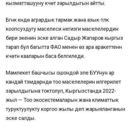
кызматташууну күчөтүү зарылдыгын айтты.
Бүгүнкү күндө агрардык тармак жана азык-түлүк
коопсуздугу маселеси негизги маселелердин
бири экенин эске алган Садыр Жапаров кыргыз
тарап бул багытта ФАО менен өз ара аракеттенүүнү
күчөтүүнү кааларын баса белгиледи.
Мамлекет башчысы ошондой эле БУУнун ар
кандай түзүмдөрүндө тоо маселелерин илгерилетүү
зарылдыгына токтолуп, Кыргызстанда 2022-
жыл — Тоо экосистемаларын жана климаттык
туруктуулукту коргоо жылы деп жарыяланганын
эске салды.