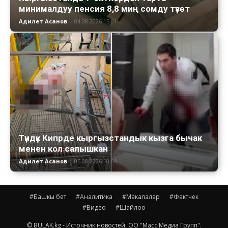
минималдуу пенсия 8,8 миң сомду түзөт
Адилет Асанов
-
04.08.2026 15:01
Түндүк Кипрде кыргызстандык кызга бычак
менен кол салышкан
Адилет Асанов
-
05.08.2026 10:09
#Башкы бет
#Аналитика
#Макалалар
#Фактчек
#Видео
#Шайлоо
© BULAK.kg - Источник новостей. ОО "Масс Медиа Групп".