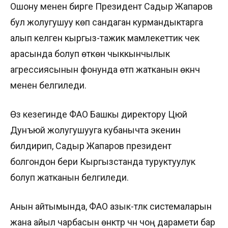
Ошону менен бирге Президент Садыр Жапаров
бул жолугушуу көп сандаган курмандыктарга
алып келген кыргыз-тажик мамлекеттик чек
арасында болуп өткөн чыккынчылык
агрессиясынын фонунда өтүп жатканын өкүнүч
менен белгиледи.
Өз кезегинде ФАО Башкы директору Цюй
Дунъюй жолугушууга кубанычта экенин
билдирип, Садыр Жапаров президент
болгондон бери Кыргызстанда туруктуулук
болуп жатканын белгиледи.
Анын айтымында, ФАО азык-түлүк системаларын
жана айыл чарбасын өнүктүрүү үчүн чоң дарамети бар