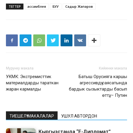
ТЕГТЕР
ассамблея
БУУ
Садыр Жапаров
Мурунку макала
Кийинки макала
УКМК: Экстремисттик
Батыш Орусияга каршы
материалдарды тараткан
агрессивдүү саясатында
жаран кармалды
бардык сызыктарды басып
өттү, – Путин
ТИЕШЕЛҮҮ МАКАЛАЛАР
УШУЛ АВТОРДОН
Кыргызстанда “Е-Дипломат”