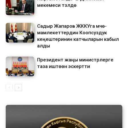
мекемеси түзүлүүдө
Садыр Жапаров ЖККУга мүчө-
мамлекеттердин Коопсуздук
кеңештеринин катчыларын кабыл
алды
Президент жаңы министрлерге
таза иштөөнү эскертти