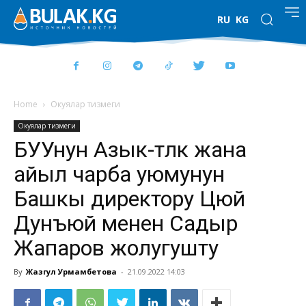
RU
KG
Home
Окуялар тизмеги
Окуялар тизмеги
БУУнун Азык-түлүк жана
айыл чарба уюмунун
Башкы директору Цюй
Дунъюй менен Садыр
Жапаров жолугушту
By
Жазгул Урмамбетова
-
21.09.2022 14:03