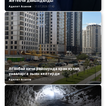
жетекчи дайындалды
Адилет Асанов
-
31.07.2026 17:40
Асанбай кичи районунда кран кулап,
унааларга зыян келтирди
Адилет Асанов
-
06.08.2026 14:21