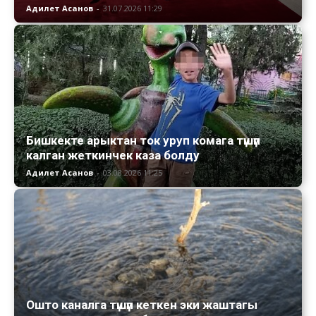
Адилет Асанов
-
31.07.2026 11:29
Бишкекте арыктан ток уруп комага түшүп
калган жеткинчек каза болду
Адилет Асанов
-
03.08.2026 11:25
Ошто каналга түшүп кеткен эки жаштагы