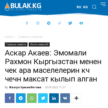
RU
KG
Home
Главные новости
Главные новости
Лента новостей
Аскар Акаев: Эмомали
Рахмон Кыргызстан менен
чек ара маселелерин күч
чечүүнү максат кылып алган
By
Жазгул Урмамбетова
-
20.09.2022 11:27