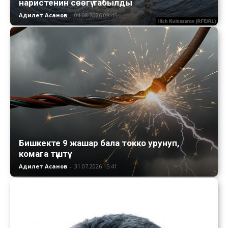
наристенин сөөгү табылды
Адилет Асанов
-
04.08.2026 09:45
Бишкекте 9 жашар бала токко урунуп,
комага түштү
Адилет Асанов
-
31.07.2026 15:41