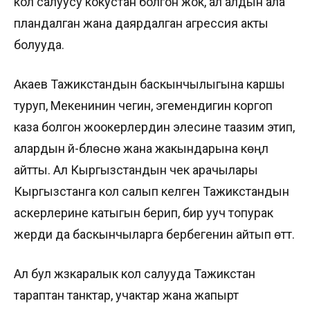
кол салуусу кокустан болгон жок, ал алдын ала
пландалган жана даярдалган агрессия акты
болууда.
Акаев Тажикстандын баскынчылыгына каршы
туруп, Мекенинин чегин, эгемендигин коргоп
каза болгон жоокерлердин элесине таазим этип,
алардын үй-бүлөсүнө жана жакындарына көңүл
айтты. Ал Кыргызстандын чек арачылары
Кыргызстанга кол салып келген Тажикстандын
аскерлерине катыгын берип, бир ууч топурак
жерди да баскынчыларга бербегенин айтып өттү.
Ал бул жүзүкаралык кол салууда Тажикстан
тараптан танктар, учактар жана жапырт