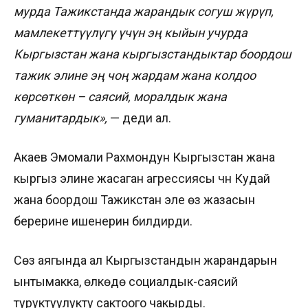
мурда Тажикстанда жарандык согуш жүрүп,
мамлекеттүүлүгү үчүн эң кыйын учурда
Кыргызстан жана кыргызстандыктар боордош
тажик элине эң чоң жардам жана колдоо
көрсөткөн – саясий, моралдык жана
гуманитардык»,
— деди ал.
Акаев Эмомали Рахмондун Кыргызстан жана
кыргыз элине жасаган агрессиясы үчүн Кудай
жана боордош Тажикстан эле өзү жазасын
берерине ишенерин билдирди.
Сөз аягында ал Кыргызстандын жарандарын
ынтымакка, өлкөдө социалдык-саясий
туруктуулукту сактоого чакырды.