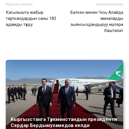
Мурунку макала
Кийинки макала
Кагылышта жабыр
Баткен менен Чоң-Алайда
тарткандардын саны 183
миналарды
адамды түздү
зыянсыздандыруу иштери
башталат
Кыргызстанга Түркмөнстандын президенти
Сердар Бердымухамедов келди