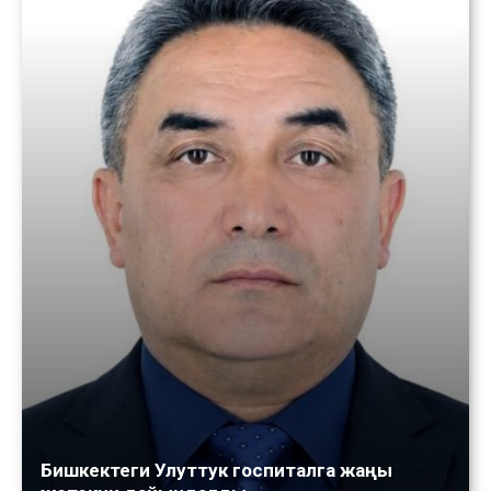
Бишкектеги Улуттук госпиталга жаңы