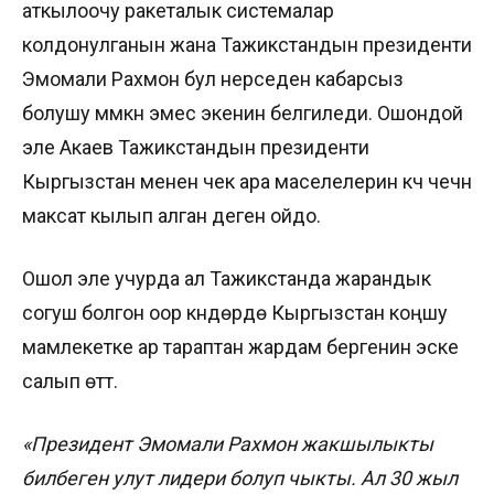
аткылоочу ракеталык системалар
колдонулганын жана Тажикстандын президенти
Эмомали Рахмон бул нерседен кабарсыз
болушу мүмкүн эмес экенин белгиледи. Ошондой
эле Акаев Тажикстандын президенти
Кыргызстан менен чек ара маселелерин күч чечүүнү
максат кылып алган деген ойдо.
Ошол эле учурда ал Тажикстанда жарандык
согуш болгон оор күндөрдө Кыргызстан коңшу
мамлекетке ар тараптан жардам бергенин эске
салып өттү.
«Президент Эмомали Рахмон жакшылыкты
билбеген улут лидери болуп чыкты. Ал 30 жыл