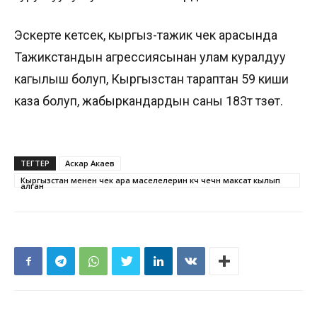
Эскерте кетсек, кыргыз-тажик чек арасында
Тажикстандын агрессиясынан улам куралдуу
кагылыш болуп, Кыргызстан тараптан 59 киши
каза болуп, жабыркандардын саны 183тү түзөт.
ТЕГТЕР
Аскар Акаев
Кыргызстан менен чек ара маселелерин күч чечүүнү максат кылып
алган