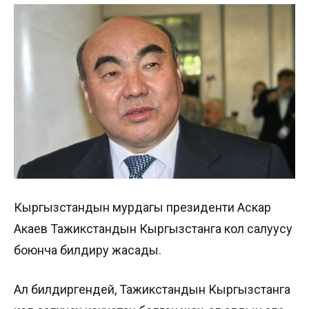
Кыргызстандын мурдагы президенти Аскар
Акаев Тажикстандын Кыргызстанга кол салуусу
боюнча билдирүу жасады.
Ал билдиргендей, Тажикстандын Кыргызстанга