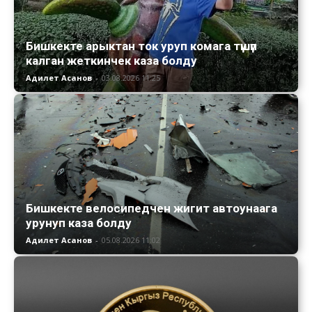
Бишкекте арыктан ток уруп комага түшүп
калган жеткинчек каза болду
Адилет Асанов
-
03.08.2026 11:25
Бишкекте велосипедчен жигит автоунаага
урунуп каза болду
Адилет Асанов
-
05.08.2026 11:02