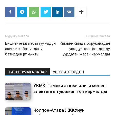
Мурунку макала
Кийинки макала
Бишкекте көп кабаттуу үйдүн
Кызыл-Кыяда ооруканадан
экинчи кабатындагы
уюлдук телефондорду
батирден өрт чыкты
уурдаган жаран кармалды
ТИЕШЕЛҮҮ МАКАЛАЛАР
УШУЛ АВТОРДОН
УКМК: Тамеки аткезчилиги менен
алектенген уюшкан топ кармалды
Чолпон-Атада ЖККУнун