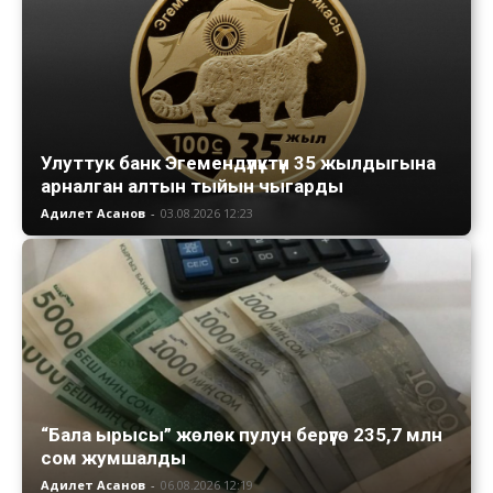
Улуттук банк Эгемендүүлүктүн 35 жылдыгына
арналган алтын тыйын чыгарды
Адилет Асанов
-
03.08.2026 12:23
“Бала ырысы” жөлөк пулун берүүгө 235,7 млн
сом жумшалды
Адилет Асанов
-
06.08.2026 12:19