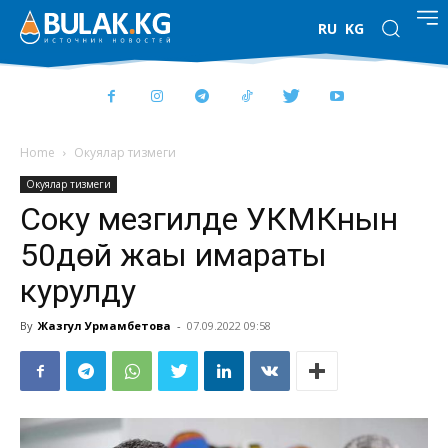
RU
KG
Home
Окуялар тизмеги
Окуялар тизмеги
Соңку мезгилде УКМКнын
50дөй жаңы имараты
курулду
By
Жазгул Урмамбетова
-
07.09.2022 09:58