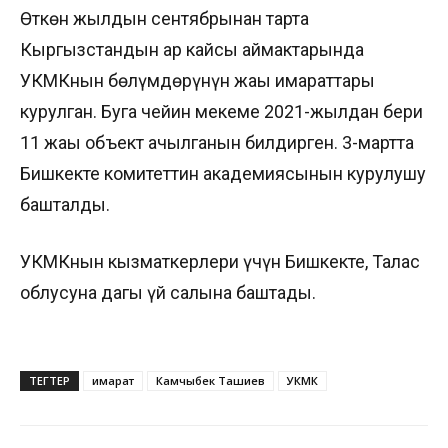
Өткөн жылдын сентябрынан тарта
Кыргызстандын ар кайсы аймактарында
УКМКнын бөлүмдөрүнүн жаңы имараттары
курулган. Буга чейин мекеме 2021-жылдан бери
11 жаңы объект ачылганын билдирген. 3-мартта
Бишкекте комитеттин академиясынын курулушу
башталды.
УКМКнын кызматкерлери үчүн Бишкекте, Талас
облусуна дагы үй салына баштады.
ТЕГТЕР
имарат
Камчыбек Ташиев
УКМК