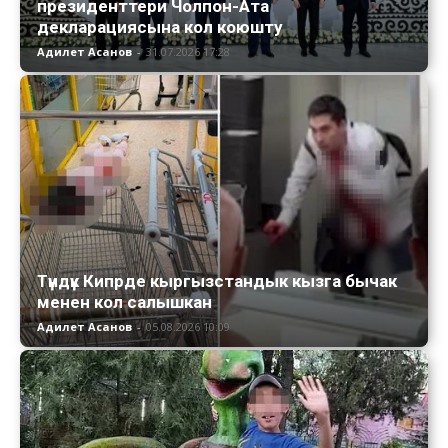
президенттери Чолпон-Ата
декларациясына кол коюшту
Адилет Асанов
-
31.07.2026 17:28
Түндүк Кипрде кыргызстандык кызга бычак
менен кол салышкан
Адилет Асанов
-
05.08.2026 10:09