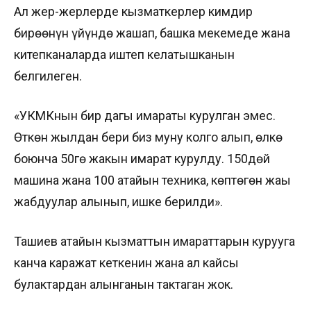
Ал жер-жерлерде кызматкерлер кимдир
бирөөнүн үйүндө жашап, башка мекемеде жана
китепканаларда иштеп келатышканын
белгилеген.
«УКМКнын бир дагы имараты курулган эмес.
Өткөн жылдан бери биз муну колго алып, өлкө
боюнча 50гө жакын имарат курулду. 150дөй
машина жана 100 атайын техника, көптөгөн жаңы
жабдуулар алынып, ишке берилди».
Ташиев атайын кызматтын имараттарын курууга
канча каражат кеткенин жана ал кайсы
булактардан алынганын тактаган жок.