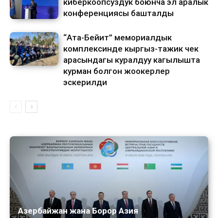
киберкоопсуздук боюнча эл аралык
конференциясы башталды
“Ата-Бейит” мемориалдык
комплексинде кыргыз-тажик чек
арасындагы куралдуу кагылышта
курман болгон жоокерлер
эскерилди
Азербайжан жана Борор Азия