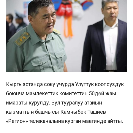
Кыргызстанда соңку учурда Улуттук коопсуздук
боюнча мамлекеттик комитеттин 50дөй жаңы
имараты курулду. Бул тууралуу атайын
кызматтын башчысы Камчыбек Ташиев
«Регион» телеканалына курган маегинде айтты.