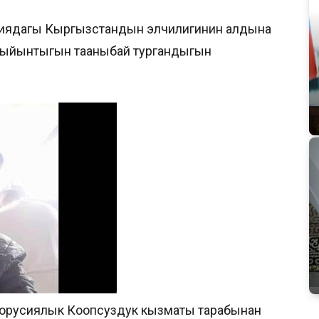
усиядагы Кыргызстандын элчилигинин алдына
жыйынтыгын тааныбай тургандыгын
и орусиялык Коопсуздук кызматы тарабынан