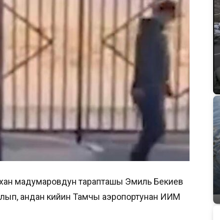
ахан мадумаровдун тарапташы Эмиль Бекиев
алып, андан кийин Тамчы аэропортунан ИИМ