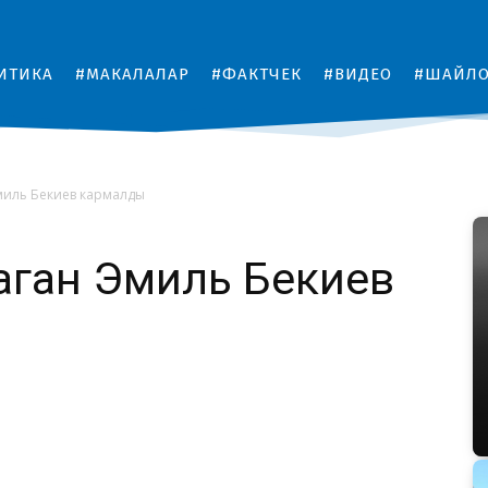
ИТИКА
#МАКАЛАЛАР
#ФАКТЧЕК
#ВИДЕО
#ШАЙЛ
миль Бекиев кармалды
аган Эмиль Бекиев