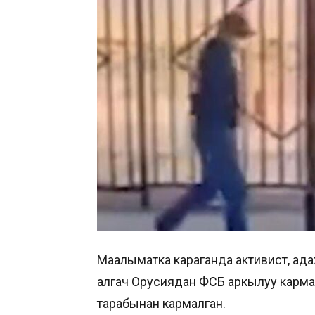
Маалыматка караганда активист, ад
алгач Орусиядан ФСБ аркылуу карм
тарабынан кармалган.