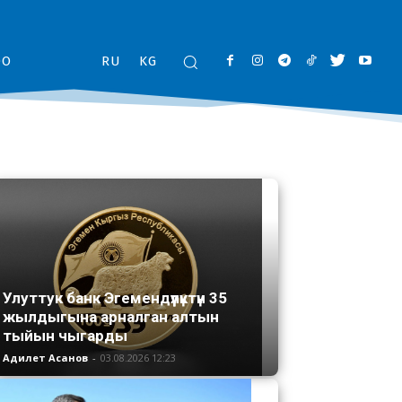
ОО
RU
KG
Улуттук банк Эгемендүүлүктүн 35
жылдыгына арналган алтын
тыйын чыгарды
Адилет Асанов
-
03.08.2026 12:23