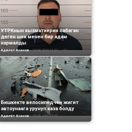
УТРКнын кызматкерин сабаган
деген шек менен бир адам
кармалды
Адилет Асанов
-
06.08.2026 11:22
Бишкекте велосипедчен жигит
автоунаага урунуп каза болду
Адилет Асанов
-
05.08.2026 11:02