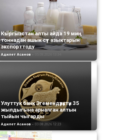
Кыргызстан алты айда 19 миң
тоннадан ашык сүт азыктарын
экспорттоду
Адилет Асанов
-
05.08.2026 13:34
Улуттук банк Эгемендүүлүктүн 35
жылдыгына арналган алтын
тыйын чыгарды
Адилет Асанов
-
03.08.2026 12:23