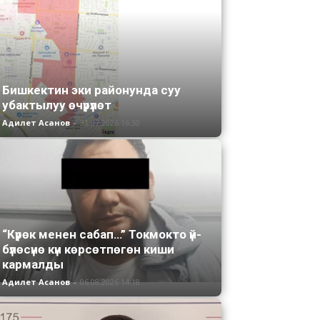
Бишкектин эки районунда суу
убактылуу өчүрүлөт
Адилет Асанов
-
31.07.2026 16:30
“Күрөк менен сабап…” Токмокто үй-
бүлөсүнө күн көрсөтпөгөн киши
кармалды
Адилет Асанов
-
06.08.2026 14:18