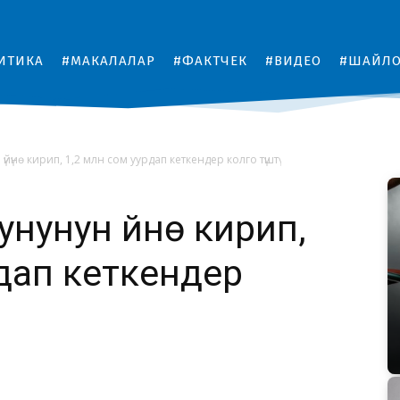
ИТИКА
#МАКАЛАЛАР
#ФАКТЧЕК
#ВИДЕО
#ШАЙЛ
йүнө кирип, 1,2 млн сом уурдап кеткендер колго түштү
нунун үйүнө кирип,
рдап кеткендер