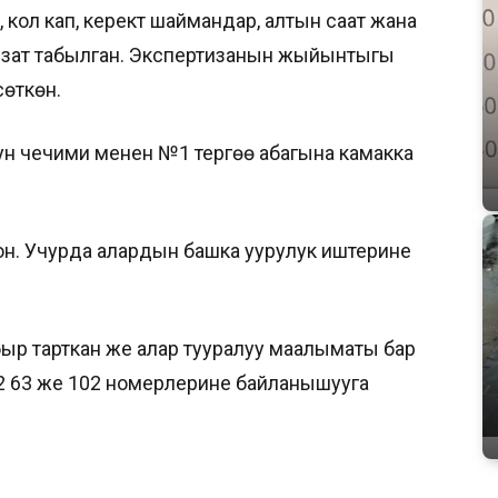
ол кап, керектүү шаймандар, алтын саат жана
өгү зат табылган. Экспертизанын жыйынтыгы
сөткөн.
ун чечими менен №1 тергөө абагына камакка
н. Учурда алардын башка уурулук иштерине
р тарткан же алар тууралуу маалыматы бар
12 63 же 102 номерлерине байланышууга