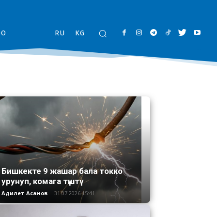
ОО
RU
KG
Бишкекте 9 жашар бала токко
урунуп, комага түштү
Адилет Асанов
-
31.07.2026 15:41