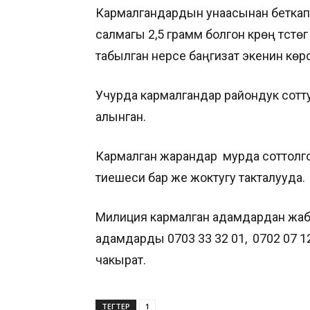
Кармалгандардын унаасынан беткап, к
салмагы 2,5 грамм болгон күрөң түст
табылган нерсе баңгизат экенин көр
Учурда кармалгандар райондук сотт
алынган.
Кармалган жарандар мурда соттолго
тиешеси бар же жоктугу такталууда.
Милиция кармалган адамдардан жабы
адамдарды 0703 33 32 01, 0702 07 
чакырат.
ТЕГТЕР
1