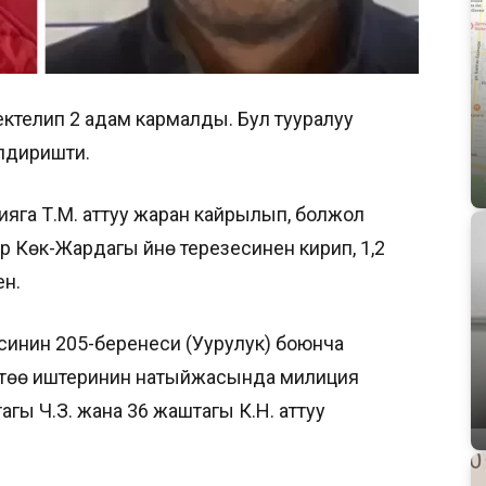
ектелип 2 адам кармалды. Бул тууралуу
лдиришти.
яга Т.М. аттуу жаран кайрылып, болжол
 Көк-Жардагы үйүнө терезесинен кирип, 1,2
ен.
инин 205-беренеси (Уурулук) боюнча
ктөө иштеринин натыйжасында милиция
агы Ч.З. жана 36 жаштагы К.Н. аттуу