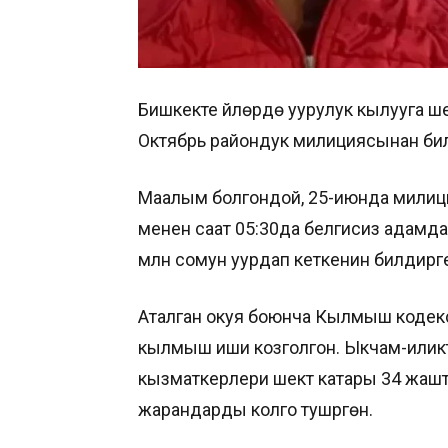
Бишкекте үйлөрдө уурулук кылууга ш
Октябрь райондук милициясынан би
Маалым болгондой, 25-июнда милици
менен саат 05:30да белгисиз адамдар
млн сомун уурдап кеткенин билдирг
Аталган окуя боюнча Кылмыш кодекс
кылмыш иши козголгон. Ыкчам-или
кызматкерлери шектүү катары 34 жашт
жарандарды колго тушүргөн.