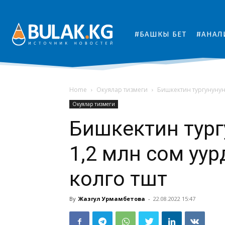
#БАШКЫ БЕТ
#АНАЛ
Home
Окуялар тизмеги
Бишкектин тургунунун ү
Окуялар тизмеги
Бишкектин тургу
1,2 млн сом уу
колго түштү
By
Жазгул Урмамбетова
-
22.08.2022 15:47